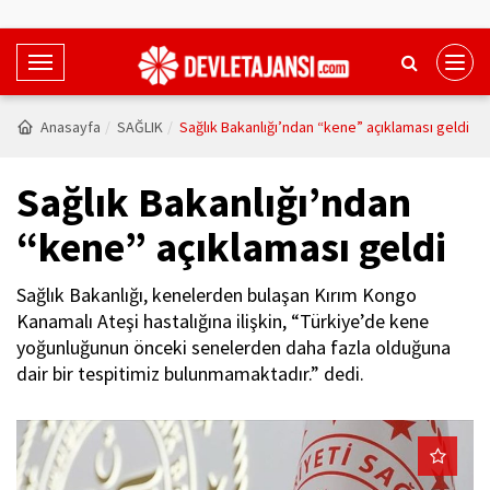
T
o
g
Anasayfa
SAĞLIK
Sağlık Bakanlığı’ndan “kene” açıklaması geldi
g
l
Sağlık Bakanlığı’ndan
e
N
“kene” açıklaması geldi
a
v
Sağlık Bakanlığı, kenelerden bulaşan Kırım Kongo
i
Kanamalı Ateşi hastalığına ilişkin, “Türkiye’de kene
g
yoğunluğunun önceki senelerden daha fazla olduğuna
a
dair bir tespitimiz bulunmamaktadır.” dedi.
t
i
o
n