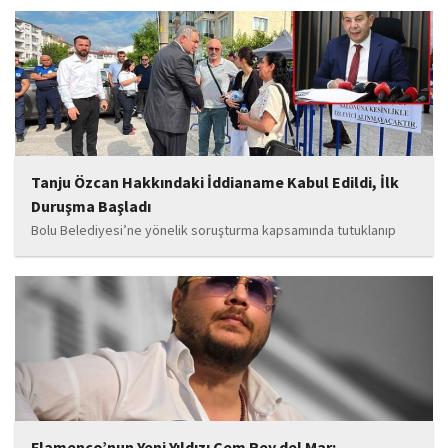
Levent ile kurucusu olduğu Ahbap Derneği'ni kapsadığı belirtilen
soruşturmaya ilişkin yeni iddialar gündeme geldi. Edinilen
bilgilere göre, soruşturmanın ani bir operasyonla değil, aylar...
Tanju Özcan Hakkındaki İddianame Kabul Edildi, İlk
Duruşma Başladı
Bolu Belediyesi’ne yönelik soruşturma kapsamında tutuklanıp
belediye başkanlığı görevinden uzaklaştırılan Tanju Özcan’ın da
aralarında bulunduğu 6’sı tutuklu 19 sanığın yargılandığı dava
başladı.
Flamenco’nun Yeni Yıldızı Cem Rey del Mar: