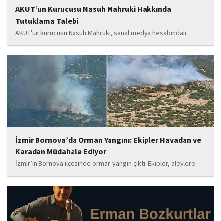
AKUT’un Kurucusu Nasuh Mahruki Hakkında
Tutuklama Talebi
AKUT'un kurucusu Nasuh Mahruki, sanal medya hesabından
yaptığı '15 Temmuz' paylaşımı nedeniyle 'Halkı kin ve düşmanlığa
tahrik veya aşağılama' suçundan gözaltına alındı. Mahruki,
tutuklama talebiyle Sulh Ceza Hakimliği'ne sevk edildi.
İzmir Bornova’da Orman Yangını: Ekipler Havadan ve
Karadan Müdahale Ediyor
İzmir’in Bornova ilçesinde orman yangın çıktı. Ekipler, alevlere
havadan ve karadan müdahale ediyor.