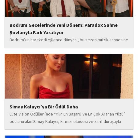
Bodrum Gecelerinde Yeni Dönem: Paradox Sahne
Şovlarıyla Fark Yaratıyor
Bodrum’un hareketli eğlence dünyası, bu sezon müzik sahnesine
iddialı bir giriş yapan “Paradox” ile yeni bir enerji kazanıyor. Güçlü
sahne performansı, uluslararası standartlardaki repertuarı ve
deneyimli müzisyen kadrosuyla dikkat çeken...
Simay Kalaycı’ya Bir Ödül Daha
Elite Vision Ödülleri’nde “Yılın En Başarılı ve En Çok Aranan Yüzü”
ödülünü alan Simay Kalaycı, kırmızı elbisesi ve zarif duruşuyla
geceye damga vurdu. Takı markasıyla da dikkat çeken Kalaycı,
Wilma...