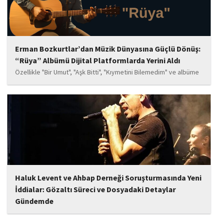
Erman Bozkurtlar’dan Müzik Dünyasına Güçlü Dönüş:
“Rüya” Albümü Dijital Platformlarda Yerini Aldı
Özellikle "Bir Umut", "Aşk Bitti", "Kıymetini Bilemedim" ve albüme
adını veren "Rüya" parçalarının kısa süre içerisinde öne çıkan
eserler arasında yer alması bekleniyor. Albüm, sanatçının önceki
çalışmalarına göre daha olgun,...
Haluk Levent ve Ahbap Derneği Soruşturmasında Yeni
İddialar: Gözaltı Süreci ve Dosyadaki Detaylar
Gündemde
İstanbul Cumhuriyet Başsavcılığı tarafından yürütülen ve Haluk