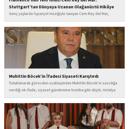
Stuttgart’tan Dünyaya Uzanan Olağanüstü Hikâye
Genç yaşlarda İspanyol müziğiyle tanışan Cem Rey del Mar,
flamenco kültürünün büyüleyici atmosferinden etkilenerek
kendisini bu alana yönlendirdi. Saatler süren disiplinli çalışmalar,
teknik gelişim ve müziğe olan tutkusu, onu kısa...
Muhittin Böcek’in İfadesi Siyaseti Karıştırdı
Tutuklanarak görevden uzaklaştırılan Muhittin Böcek’in savcılığa
verdiği ek ifade, siyaset gündemine bomba gibi düştü. Antalya
Cumhuriyet Savcılığı’na kendi isteğiyle başvurarak ifade verdiği
öğrenilen Böcek’in açıklamalarında, 31 Mart 2024 yerel
seçimleri...