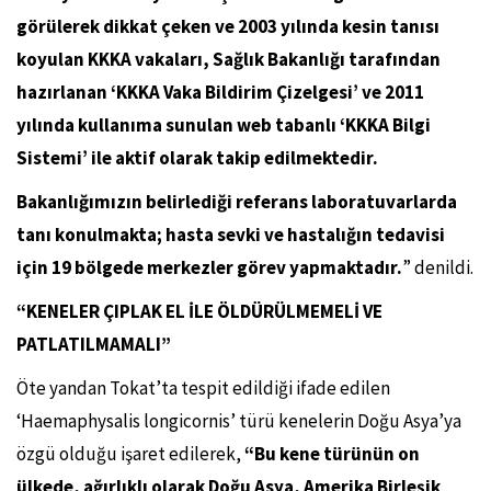
görülerek dikkat çeken ve 2003 yılında kesin tanısı
koyulan KKKA vakaları, Sağlık Bakanlığı tarafından
hazırlanan ‘KKKA Vaka Bildirim Çizelgesi’ ve 2011
yılında kullanıma sunulan web tabanlı ‘KKKA Bilgi
Sistemi’ ile aktif olarak takip edilmektedir.
Bakanlığımızın belirlediği referans laboratuvarlarda
tanı konulmakta; hasta sevki ve hastalığın tedavisi
için 19 bölgede merkezler görev yapmaktadır.
” denildi.
“KENELER ÇIPLAK EL İLE ÖLDÜRÜLMEMELİ VE
PATLATILMAMALI”
Öte yandan Tokat’ta tespit edildiği ifade edilen
‘Haemaphysalis longicornis’ türü kenelerin Doğu Asya’ya
özgü olduğu işaret edilerek,
“Bu kene türünün on
ülkede, ağırlıklı olarak Doğu Asya, Amerika Birleşik