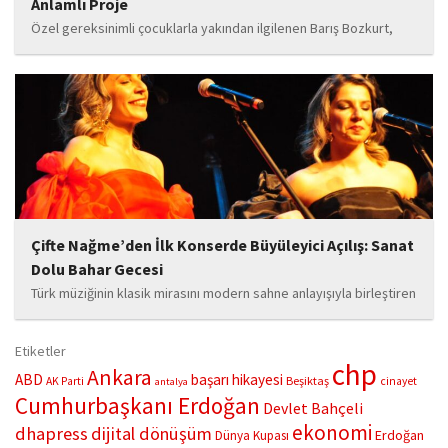
Anlamlı Proje
Özel gereksinimli çocuklarla yakından ilgilenen Barış Bozkurt,
hayata geçirdiği örnek çalışma ile hem eğitim camiasının hem de
toplumun dikkatini çekiyor. “Hayatta yaşattığın mutluluk en güzel
hediyedir” anlayışıyla yola çıkan Bozkurt,...
Çifte Nağme’den İlk Konserde Büyüleyici Açılış: Sanat
Dolu Bahar Gecesi
Türk müziğinin klasik mirasını modern sahne anlayışıyla birleştiren
“Çifte Nağme” projesi, ilk konserini İstanbul Ataşehir’de bulunan
Mustafa Saffet Kültür Merkezi sahnesinde sanatseverlerle
Etiketler
buluşturdu. Yoğun katılımla gerçekleşen gece, müzikal çeşitlilik
chp
Ankara
ABD
başarı hikayesi
Beşiktaş
AK Parti
cinayet
antalya
ve...
Cumhurbaşkanı Erdoğan
Devlet Bahçeli
ekonomi
dhapress
dijital dönüşüm
Erdoğan
Dünya Kupası