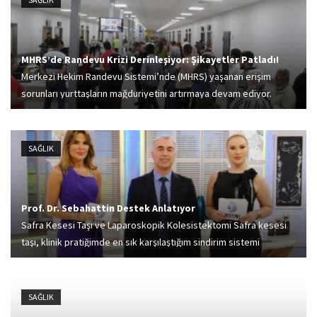
MHRS’de Randevu Krizi Derinleşiyor: Şikayetler Patladı!
Merkezi Hekim Randevu Sistemi’nde (MHRS) yaşanan erişim
sorunları yurttaşların mağduriyetini artırmaya devam ediyor.
Çözüm platformu Şikayetvar’ın verilerine göre, MHRS’ye ilişkin
şikayetler Nisan ayında, Mart ayına göre %53 artarak 107’ye
ulaştı.
SAĞLIK
Prof. Dr. Sebahattin Destek Anlatıyor
Safra Kesesi Taşı ve Laparoskopik Kolesistektomi Safra kesesi
taşı, klinik pratiğimde en sık karşılaştığım sindirim sistemi
hastalıklarından biridir. Safra kesesi, karaciğer tarafından üretilen
safrayı depolayan küçük ama önemli bir organdır....
SAĞLIK