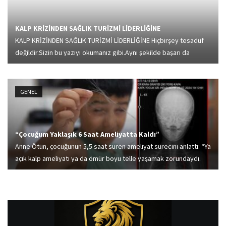
KALP KRİZİNDEN SAĞLIK TURİZMİ LİDERLİĞİNE
KALP KRİZİNDEN SAĞLIK TURİZMİ LİDERLİĞİNE Hiçbirşey tesadüf
değildir.Sizin bu yazıyı okumanız gibi.Aynı şekilde başarı da
tesadüf değildir.Israrla çalışırsanız ve samimiyetinizi
kaybetmezseniz mutlaka başarı gelir.Başarı ısrarlar çalışan,emek
harcayan,planlama yapan ve de...
GENEL
“Çocuğum Yaklaşık 6 Saat Ameliyatta Kaldı”
Anne Ötün, çocuğunun 5,5 saat süren ameliyat sürecini anlattı: “Ya
açık kalp ameliyatı ya da ömür boyu telle yaşamak zorundaydı.
Çok acılı günler geçirdik, kimsenin canı yanmasın.”