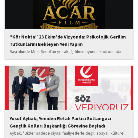
“Kör Nokta” 23 Ekim’de Vizyonda: Psikolojik Gerilim
Tutkunlarını Bekleyen Yeni Yapım
Başrolünde Mert Şenol'un yer aldığı filmin oyuncu kadrosunda
Esma Kıyanç, Ayşe Aktaş, Berna Kıyanç, Gökay Alpaslan Şahin,
Sema Yaldıran, Sıla Altıntaş, İsmail Akkoç, Celal Acar ve çocuk
oyuncu Görkem Akyol...
Yusuf Aybak, Yeniden Refah Partisi Sultangazi
Gençlik Kolları Başkanlığı Görevine Başladı
Aybak, "Bizler sadece siyasi faaliyetlerle değil; sosyal, kültürel