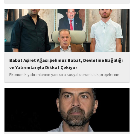
ve manevi değerleri güçlendiren çalışmalarla da gençlerimizin
yanında olacağız. Sultangazi'de birlik ve beraberlik ruhunu daha
da güçlendirecek projeleri hayata geçirmek için ekip...
Babat Aşiret Ağası Şehmuz Babat, Devletine Bağlılığı
ve Yatırımlarıyla Dikkat Çekiyor
Ekonomik yatırımlarının yanı sıra sosyal sorumluluk projelerine
de önem veren Babat'ın, eğitim alanında bir lise ile iki okulun
yapımına katkı sunduğu, ayrıca Şırnak'ın çeşitli noktalarında
tamamlanan ve yapımı devam eden...