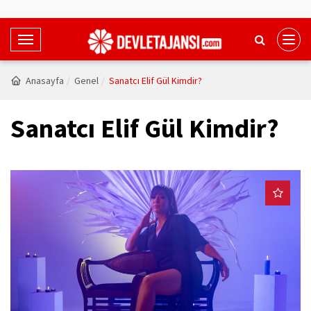
T
o
g
Anasayfa
Genel
Sanatcı Elif Gül Kimdir?
g
l
Sanatcı Elif Gül Kimdir?
e
N
a
v
i
g
a
t
i
o
n