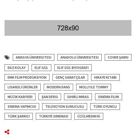
AMASYA ÜNIVERSITESI
ANADOLU ÜNIVERSITESI
COVER ŞARKI
DILE KOLAY
ELIF GÜL
ELIF GÜL BIYOGRAFI
EMK FILM PRODÜKSIYON
GENÇ SANATÇILAR
HIKAYE KITABI
LISANSLI ÜRÜNLER
MODERN DANS
MOLLY ILE TOMMY
MÜZIK KARIYERI
ŞAN DERSI
SIHIRLI MIRAS
SINEMA FILMI
SINEMA YAPIMCISI
TELEVIZYON SUNUCUSU
TÜRK OYUNCU
TÜRK ŞARKICI
TÜRKIYE SINEMASI
ÜZÜLMEDIM KI