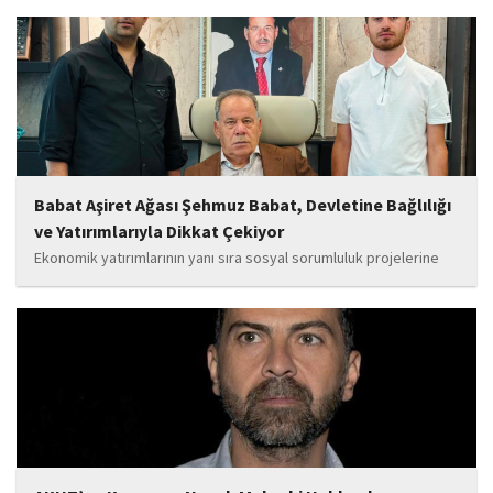
yanında olacağız. Sultangazi'de birlik ve beraberlik ruhunu daha
da güçlendirecek projeleri hayata geçirmek için ekip...
Babat Aşiret Ağası Şehmuz Babat, Devletine Bağlılığı
ve Yatırımlarıyla Dikkat Çekiyor
Ekonomik yatırımlarının yanı sıra sosyal sorumluluk projelerine
de önem veren Babat'ın, eğitim alanında bir lise ile iki okulun
yapımına katkı sunduğu, ayrıca Şırnak'ın çeşitli noktalarında
tamamlanan ve yapımı devam eden...