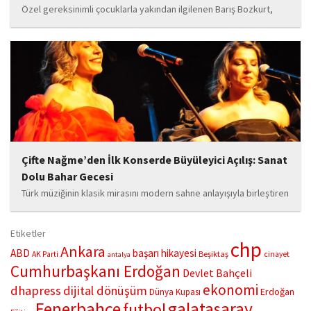
Özel gereksinimli çocuklarla yakından ilgilenen Barış Bozkurt,
hayata geçirdiği örnek çalışma ile hem eğitim camiasının hem de
toplumun dikkatini çekiyor. “Hayatta yaşattığın mutluluk en güzel
hediyedir” anlayışıyla yola çıkan Bozkurt,...
Çifte Nağme’den İlk Konserde Büyüleyici Açılış: Sanat
Dolu Bahar Gecesi
Türk müziğinin klasik mirasını modern sahne anlayışıyla birleştiren
“Çifte Nağme” projesi, ilk konserini İstanbul Ataşehir’de bulunan
Mustafa Saffet Kültür Merkezi sahnesinde sanatseverlerle
Etiketler
buluşturdu. Yoğun katılımla gerçekleşen gece, müzikal çeşitlilik
chp
Ankara
ABD
başarı hikayesi
Beşiktaş
AK Parti
cinayet
antalya
ve...
Cumhurbaşkanı Erdoğan
Devlet Bahçeli
ekonomi
dhapress
dijital dönüşüm
Erdoğan
Dünya Kupası
Fenerbahçe
galatasaray
futbol