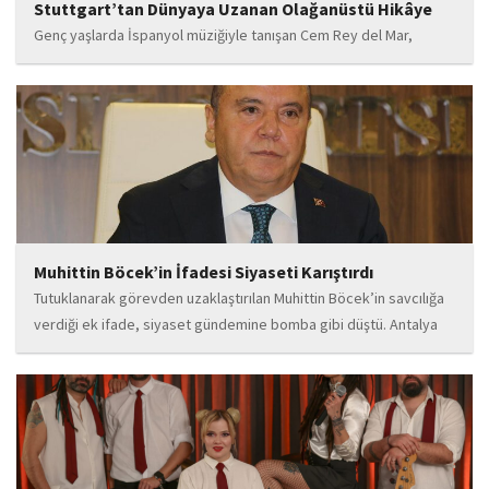
Stuttgart’tan Dünyaya Uzanan Olağanüstü Hikâye
Genç yaşlarda İspanyol müziğiyle tanışan Cem Rey del Mar,
flamenco kültürünün büyüleyici atmosferinden etkilenerek
kendisini bu alana yönlendirdi. Saatler süren disiplinli çalışmalar,
teknik gelişim ve müziğe olan tutkusu, onu kısa...
Muhittin Böcek’in İfadesi Siyaseti Karıştırdı
Tutuklanarak görevden uzaklaştırılan Muhittin Böcek’in savcılığa
verdiği ek ifade, siyaset gündemine bomba gibi düştü. Antalya
Cumhuriyet Savcılığı’na kendi isteğiyle başvurarak ifade verdiği
öğrenilen Böcek’in açıklamalarında, 31 Mart 2024 yerel
seçimleri...