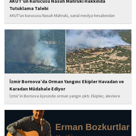
AKUT’un Kurucusu Nasuh Mahruki Hakkında
Tutuklama Talebi
AKUT'un kurucusu Nasuh Mahruki, sanal medya hesabından
yaptığı '15 Temmuz' paylaşımı nedeniyle 'Halkı kin ve düşmanlığa
tahrik veya aşağılama' suçundan gözaltına alındı. Mahruki,
tutuklama talebiyle Sulh Ceza Hakimliği'ne sevk edildi.
İzmir Bornova’da Orman Yangını: Ekipler Havadan ve
Karadan Müdahale Ediyor
İzmir’in Bornova ilçesinde orman yangın çıktı. Ekipler, alevlere
havadan ve karadan müdahale ediyor.