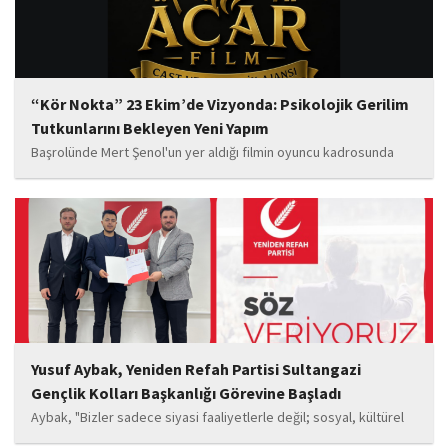
“Kör Nokta” 23 Ekim’de Vizyonda: Psikolojik Gerilim
Tutkunlarını Bekleyen Yeni Yapım
Başrolünde Mert Şenol'un yer aldığı filmin oyuncu kadrosunda
Esma Kıyanç, Ayşe Aktaş, Berna Kıyanç, Gökay Alpaslan Şahin,
Sema Yaldıran, Sıla Altıntaş, İsmail Akkoç, Celal Acar ve çocuk
oyuncu Görkem Akyol...
Yusuf Aybak, Yeniden Refah Partisi Sultangazi
Gençlik Kolları Başkanlığı Görevine Başladı
Aybak, "Bizler sadece siyasi faaliyetlerle değil; sosyal, kültürel
ve manevi değerleri güçlendiren çalışmalarla da gençlerimizin