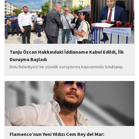
soruşturmaya ilişkin yeni iddialar gündeme geldi. Edinilen
bilgilere göre, soruşturmanın ani bir operasyonla değil, aylar...
Tanju Özcan Hakkındaki İddianame Kabul Edildi, İlk
Duruşma Başladı
Bolu Belediyesi’ne yönelik soruşturma kapsamında tutuklanıp
belediye başkanlığı görevinden uzaklaştırılan Tanju Özcan’ın da
aralarında bulunduğu 6’sı tutuklu 19 sanığın yargılandığı dava
başladı.
Flamenco’nun Yeni Yıldızı Cem Rey del Mar: