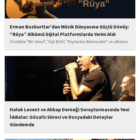
Erman Bozkurtlar’dan Müzik Dünyasına Güçlü Dönüş:
“Rüya” Albümü Dijital Platformlarda Yerini Aldı
Özellikle "Bir Umut", "Aşk Bitti", "Kıymetini Bilemedim" ve albüme
adını veren "Rüya" parçalarının kısa süre içerisinde öne çıkan
eserler arasında yer alması bekleniyor. Albüm, sanatçının önceki
çalışmalarına göre daha olgun,...
Haluk Levent ve Ahbap Derneği Soruşturmasında Yeni
İddialar: Gözaltı Süreci ve Dosyadaki Detaylar
Gündemde
İstanbul Cumhuriyet Başsavcılığı tarafından yürütülen ve Haluk
Levent ile kurucusu olduğu Ahbap Derneği'ni kapsadığı belirtilen