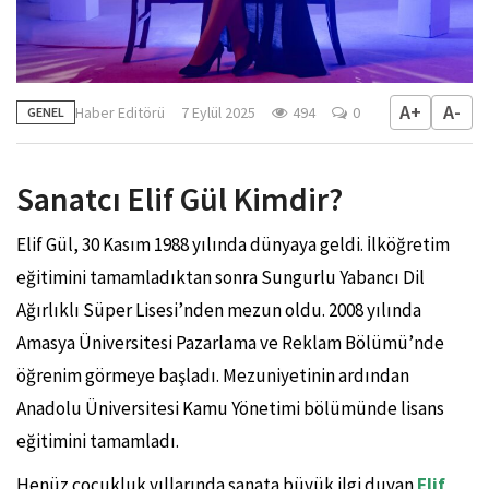
A+
A-
Haber Editörü
7 Eylül 2025
494
0
GENEL
Sanatcı Elif Gül Kimdir?
Elif Gül, 30 Kasım 1988 yılında dünyaya geldi. İlköğretim
eğitimini tamamladıktan sonra Sungurlu Yabancı Dil
Ağırlıklı Süper Lisesi’nden mezun oldu. 2008 yılında
Amasya Üniversitesi Pazarlama ve Reklam Bölümü’nde
öğrenim görmeye başladı. Mezuniyetinin ardından
Anadolu Üniversitesi Kamu Yönetimi bölümünde lisans
eğitimini tamamladı.
Henüz çocukluk yıllarında sanata büyük ilgi duyan
Elif