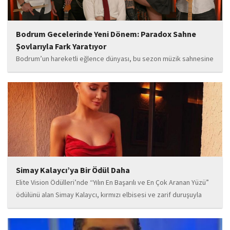
Bodrum Gecelerinde Yeni Dönem: Paradox Sahne
Şovlarıyla Fark Yaratıyor
Bodrum’un hareketli eğlence dünyası, bu sezon müzik sahnesine
iddialı bir giriş yapan “Paradox” ile yeni bir enerji kazanıyor. Güçlü
sahne performansı, uluslararası standartlardaki repertuarı ve
deneyimli müzisyen kadrosuyla dikkat çeken...
Simay Kalaycı’ya Bir Ödül Daha
Elite Vision Ödülleri’nde “Yılın En Başarılı ve En Çok Aranan Yüzü”
ödülünü alan Simay Kalaycı, kırmızı elbisesi ve zarif duruşuyla
geceye damga vurdu. Takı markasıyla da dikkat çeken Kalaycı,
Wilma...