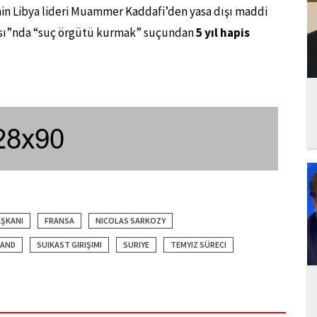
n Libya lideri Muammer Kaddafi’den yasa dışı maddi
avası”nda “suç örgütü kurmak” suçundan
5 yıl hapis
AŞKANI
FRANSA
NICOLAS SARKOZY
AND
SUIKAST GIRIŞIMI
SURIYE
TEMYIZ SÜRECI