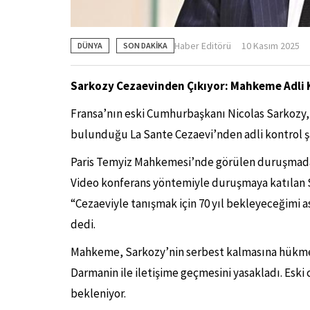
Haber Editörü
10 Kasım 2025
DÜNYA
SON DAKİKA
Sarkozy Cezaevinden Çıkıyor: Mahkeme Adli K
Fransa’nın eski Cumhurbaşkanı Nicolas Sarkozy
bulunduğu La Sante Cezaevi’nden adli kontrol şar
Paris Temyiz Mahkemesi’nde görülen duruşmada sa
Video konferans yöntemiyle duruşmaya katılan S
“Cezaeviyle tanışmak için 70 yıl bekleyeceğimi a
dedi.
Mahkeme, Sarkozy’nin serbest kalmasına hükme
Darmanin ile iletişime geçmesini yasakladı. Es
bekleniyor.