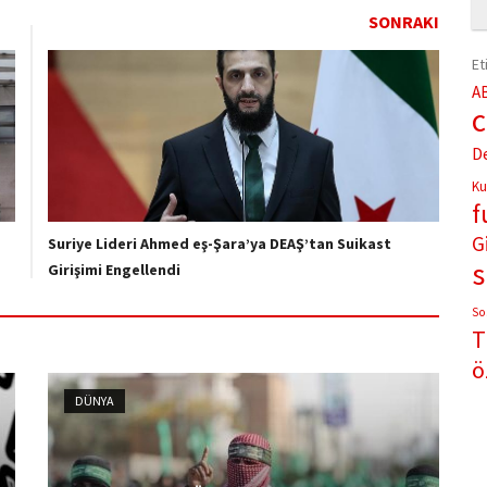
SONRAKI
Et
A
D
Ku
f
G
Suriye Lideri Ahmed eş-Şara’ya DEAŞ’tan Suikast
Girişimi Engellendi
So
T
ö
DÜNYA