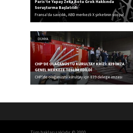
Paris’te Yapay Zeka Botu Grok Hakkında
Soruşturma Başlatıldı
Fransa'da savcılık, ABD merkezli X şirketinin sosyal
medya platformuna yönelik soruşturmaya, Yahudi
soykırımını inkar eden ifadeleri nedeniyle yapay zeka
sohbet botu Grok'un da dahil edildiğini açıkladı.
DÜNYA
CHP’DE OLAĞANÜSTÜ KURULTAY KRİZİ: 839 İMZA
GENEL MERKEZE TESLİM EDİLDİ
CHP'de olağanüstü kurultay için 839 delege imzası
toplandı. CHP delegelerinin imzası teslim edildi.
Tüm hakları saklıdır. © 2000