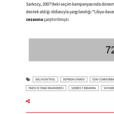
Sarkozy, 2007’deki seçim kampanyasında dönemi
destek aldığı iddiasıyla yargılandığı “Libya d
cezasına
çarptırılmıştı.
ADLI KONTROL
DEPREM UYARISI
ESKI CUMHURB
PARIS İSTINAF MAHKEMESI
SERBEST BIRAKMA
SHOWB