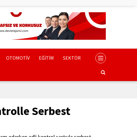
OTOMOTİV
EĞİTİM
SEKTÖR
trolle Serbest
am ederken adli kontrol şartıyla serbest