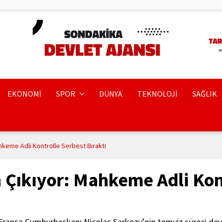
EKONOMİ
SPOR
DÜNYA
TEKNOLOJİ
SAĞLIK
keme Adli Kontrolle Serbest Bıraktı
 Çıkıyor: Mahkeme Adli Kon
 Fransa Cumhurbaşkanı Nicolas Sarkozy’nin temyiz süreci dev