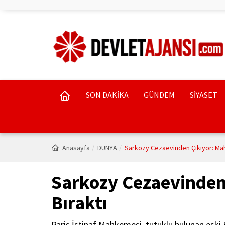
SON DAKİKA
GÜNDEM
SİYASET
Anasayfa
DÜNYA
Sarkozy Cezaevinden Çıkıyor: Mah
Sarkozy Cezaevinden
Bıraktı
Paris İstinaf Mahkemesi, tutuklu bulunan eski