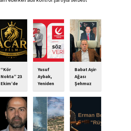
“Kör
Yusuf
Babat Aşiret
Nokta” 23
Aybak,
Ağası
Ekim’de
Yeniden
Şehmuz
Vizyonda:
Refah
Babat,
Psikolojik
Partisi
Devletine
Gerilim
Sultangazi
Bağlılığı ve
Tutkunlarını
Gençlik
Yatırımlarıyla
Bekleyen
Kolları
Dikkat
Yeni Yapım
Başkanlığı
Çekiyor