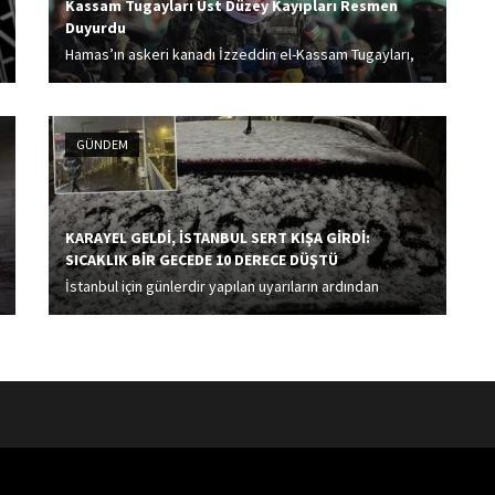
Kassam Tugayları Üst Düzey Kayıpları Resmen
Duyurdu
Hamas’ın askeri kanadı İzzeddin el-Kassam Tugayları,
30 Ocak 2024’te hayatını kaybeden Başkomutan
Muhammed Dayf’ın ardından görevi devralan
Muhammed Sinvar ile askeri sözcü Ebu Ubeyde’nin
GÜNDEM
İsrail saldırılarında hayatını kaybettiğini resmen açıkladı.
KARAYEL GELDİ, İSTANBUL SERT KIŞA GİRDİ:
SICAKLIK BİR GECEDE 10 DERECE DÜŞTÜ
İstanbul için günlerdir yapılan uyarıların ardından
beklenen kar yağışı başladı. İstanbul Valisi Davut Gül,
'İstanbul'da yarın okullar tatil edilecek mi?' sorusunu
CNN Türk Özel Haberler Müdürü Fulya Öztürk'e yanıtladı.
CNN...