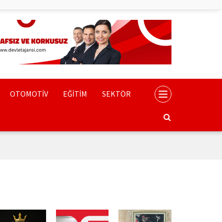
OTOMOTİV
EĞİTİM
SEKTÖR