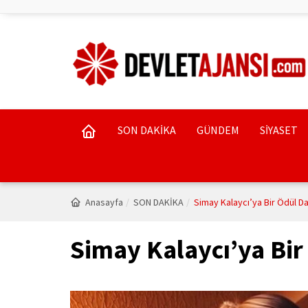
SON DAKİKA
GÜNDEM
SİYASET
Anasayfa
SON DAKİKA
Simay Kalaycı’ya Bir Ödül D
Simay Kalaycı’ya Bir