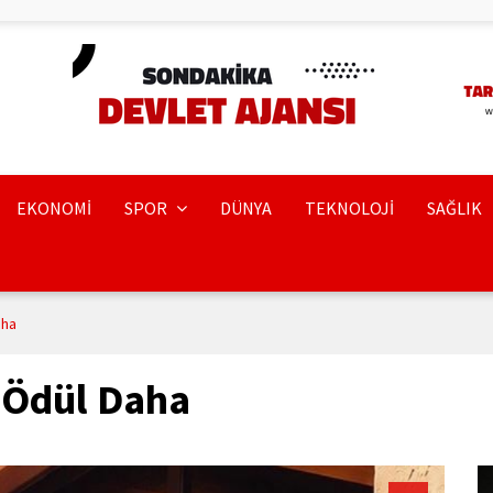
EKONOMİ
SPOR
DÜNYA
TEKNOLOJİ
SAĞLIK
aha
 Ödül Daha