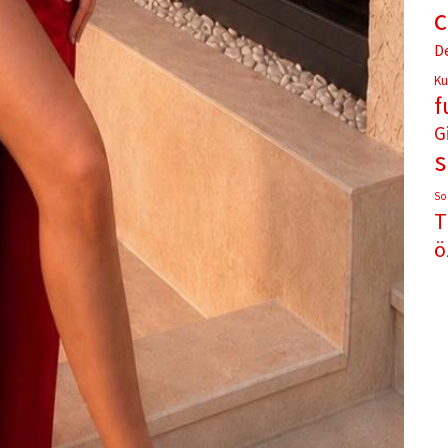
D
Ku
f
G
So
T
ö