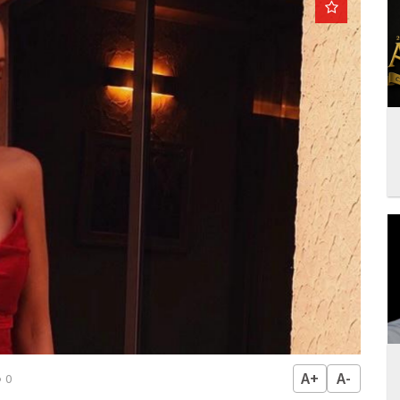
A+
A-
0