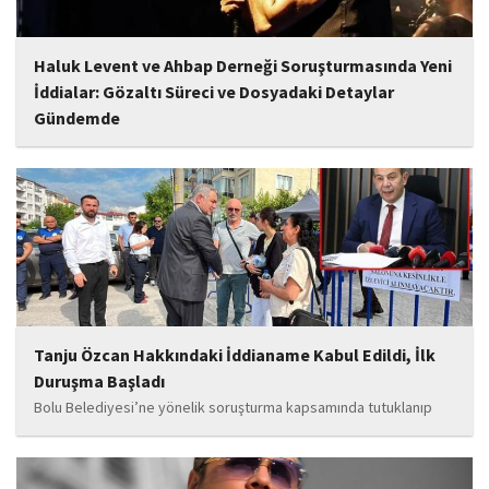
Haluk Levent ve Ahbap Derneği Soruşturmasında Yeni
İddialar: Gözaltı Süreci ve Dosyadaki Detaylar
Gündemde
İstanbul Cumhuriyet Başsavcılığı tarafından yürütülen ve Haluk
Levent ile kurucusu olduğu Ahbap Derneği'ni kapsadığı belirtilen
soruşturmaya ilişkin yeni iddialar gündeme geldi. Edinilen
bilgilere göre, soruşturmanın ani bir operasyonla değil, aylar...
Tanju Özcan Hakkındaki İddianame Kabul Edildi, İlk
Duruşma Başladı
Bolu Belediyesi’ne yönelik soruşturma kapsamında tutuklanıp
belediye başkanlığı görevinden uzaklaştırılan Tanju Özcan’ın da
aralarında bulunduğu 6’sı tutuklu 19 sanığın yargılandığı dava
başladı.