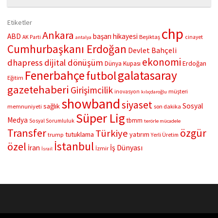
“Çifte Nağme” projesi, ilk konserini İstanbul Ataşehir’de bulunan
Mustafa Saffet Kültür Merkezi sahnesinde sanatseverlerle
Etiketler
buluşturdu. Yoğun katılımla gerçekleşen gece, müzikal çeşitlilik
chp
Ankara
ABD
başarı hikayesi
Beşiktaş
AK Parti
cinayet
antalya
ve...
Cumhurbaşkanı Erdoğan
Devlet Bahçeli
ekonomi
dhapress
dijital dönüşüm
Erdoğan
Dünya Kupası
Fenerbahçe
galatasaray
futbol
Eğitim
gazetehaberi
Girişimcilik
müşteri
inovasyon
kılıçdaroğlu
showband
siyaset
Sosyal
sağlık
memnuniyeti
son dakika
Süper Lig
Medya
tbmm
Sosyal Sorumluluk
terörle mücadele
Transfer
özgür
Türkiye
tutuklama
yatırım
trump
Yerli Üretim
İstanbul
özel
İş Dünyası
İran
İzmir
İsrail