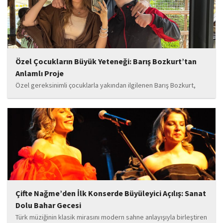
Özel Çocukların Büyük Yeteneği: Barış Bozkurt’tan
Anlamlı Proje
Özel gereksinimli çocuklarla yakından ilgilenen Barış Bozkurt,
hayata geçirdiği örnek çalışma ile hem eğitim camiasının hem de
toplumun dikkatini çekiyor. “Hayatta yaşattığın mutluluk en güzel
hediyedir” anlayışıyla yola çıkan Bozkurt,...
Çifte Nağme’den İlk Konserde Büyüleyici Açılış: Sanat
Dolu Bahar Gecesi
Türk müziğinin klasik mirasını modern sahne anlayışıyla birleştiren