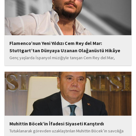
Flamenco’nun Yeni Yıldızı Cem Rey del Mar:
Stuttgart’tan Dünyaya Uzanan Olağanüstü Hikâye
Genç yaşlarda İspanyol müziğiyle tanışan Cem Rey del Mar,
flamenco kültürünün büyüleyici atmosferinden etkilenerek
kendisini bu alana yönlendirdi. Saatler süren disiplinli çalışmalar,
teknik gelişim ve müziğe olan tutkusu, onu kısa...
Muhittin Böcek’in İfadesi Siyaseti Karıştırdı
Tutuklanarak görevden uzaklaştırılan Muhittin Böcek’in savcılığa