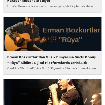
Karadan Müdahale Ediyor
İzmir’in Bornova ilçesinde orman yangın çıktı. Ekipler, alevlere
havadan ve karadan müdahale ediyor.
Erman Bozkurtlar’dan Müzik Dünyasına Güçlü Dönüş:
“Rüya” Albümü Dijital Platformlarda Yerini Aldı
Özellikle "Bir Umut", "Aşk Bitti", "Kıymetini Bilemedim" ve albüme
adını veren "Rüya" parçalarının kısa süre içerisinde öne çıkan
eserler arasında yer alması bekleniyor. Albüm, sanatçının önceki
çalışmalarına göre daha olgun,...