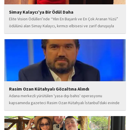
Simay Kalaycı’ya Bir Ödül Daha
Elite Vision Ödülleri’nde “Yılın En Başarılı ve En Çok Aranan Yüzü”
ödülünü alan Simay Kalaycı, kırmızı elbisesi ve zarif duruşuyla
geceye damga vurdu. Takı markasıyla da dikkat çeken Kalaycı,
Wilma...
Rasim Ozan Kütahyalı Gözaltına Alındı
Adana merkezli yürütülen 'yasa dışı bahis' operasyonu
kapsamında gazeteci Rasim Ozan Kütahyalı İstanbul'daki evinde
gözaltına alındı.