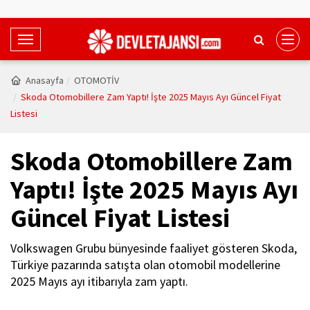
T
o
g
Anasayfa
OTOMOTİV
g
Skoda Otomobillere Zam Yaptı! İşte 2025 Mayıs Ayı Güncel Fiyat
l
Listesi
e
N
Skoda Otomobillere Zam
a
v
Yaptı! İşte 2025 Mayıs Ayı
i
Güncel Fiyat Listesi
g
a
t
Volkswagen Grubu bünyesinde faaliyet gösteren Skoda,
i
Türkiye pazarında satışta olan otomobil modellerine
o
2025 Mayıs ayı itibarıyla zam yaptı.
n