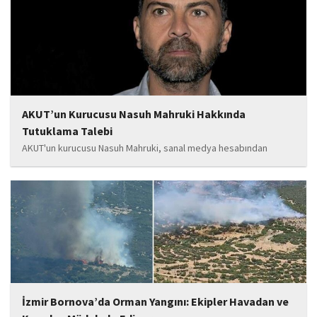
tamamlanan ve yapımı devam eden...
AKUT’un Kurucusu Nasuh Mahruki Hakkında
Tutuklama Talebi
AKUT'un kurucusu Nasuh Mahruki, sanal medya hesabından
yaptığı '15 Temmuz' paylaşımı nedeniyle 'Halkı kin ve düşmanlığa
tahrik veya aşağılama' suçundan gözaltına alındı. Mahruki,
tutuklama talebiyle Sulh Ceza Hakimliği'ne sevk edildi.
İzmir Bornova’da Orman Yangını: Ekipler Havadan ve