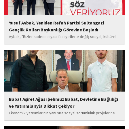
Yusuf Aybak, Yeniden Refah Partisi Sultangazi
Gençlik Kolları Başkanlığı Görevine Başladı
Aybak, "Bizler sadece siyasi faaliyetlerle değil; sosyal, kültürel
ve manevi değerleri güçlendiren çalışmalarla da gençlerimizin
yanında olacağız. Sultangazi'de birlik ve beraberlik ruhunu daha
da güçlendirecek projeleri hayata geçirmek için ekip...
Babat Aşiret Ağası Şehmuz Babat, Devletine Bağlılığı
ve Yatırımlarıyla Dikkat Çekiyor
Ekonomik yatırımlarının yanı sıra sosyal sorumluluk projelerine
de önem veren Babat'ın, eğitim alanında bir lise ile iki okulun
yapımına katkı sunduğu, ayrıca Şırnak'ın çeşitli noktalarında