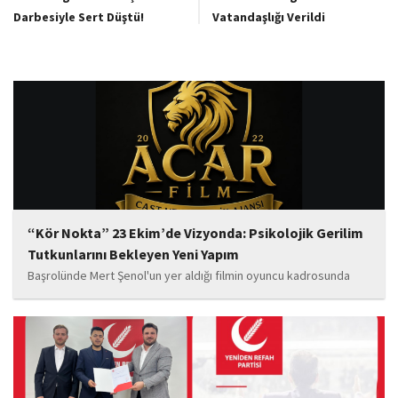
Darbesiyle Sert Düştü!
Vatandaşlığı Verildi
“Kör Nokta” 23 Ekim’de Vizyonda: Psikolojik Gerilim
Tutkunlarını Bekleyen Yeni Yapım
Başrolünde Mert Şenol'un yer aldığı filmin oyuncu kadrosunda
Esma Kıyanç, Ayşe Aktaş, Berna Kıyanç, Gökay Alpaslan Şahin,
Sema Yaldıran, Sıla Altıntaş, İsmail Akkoç, Celal Acar ve çocuk
oyuncu Görkem Akyol...