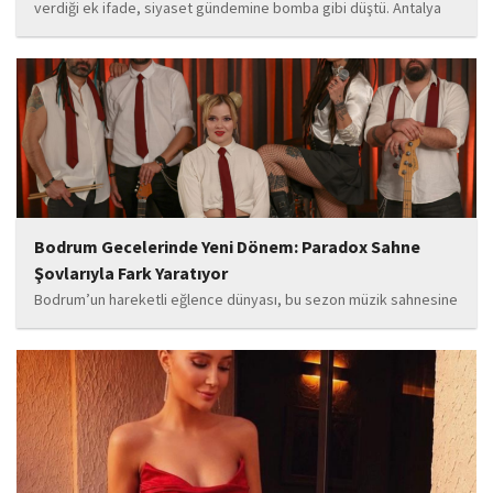
verdiği ek ifade, siyaset gündemine bomba gibi düştü. Antalya
Cumhuriyet Savcılığı’na kendi isteğiyle başvurarak ifade verdiği
öğrenilen Böcek’in açıklamalarında, 31 Mart 2024 yerel
seçimleri...
Bodrum Gecelerinde Yeni Dönem: Paradox Sahne
Şovlarıyla Fark Yaratıyor
Bodrum’un hareketli eğlence dünyası, bu sezon müzik sahnesine
iddialı bir giriş yapan “Paradox” ile yeni bir enerji kazanıyor. Güçlü
sahne performansı, uluslararası standartlardaki repertuarı ve
deneyimli müzisyen kadrosuyla dikkat çeken...