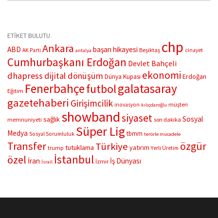
Ukrayna lideri Zelenski’yi Moskova’da görüşmeye davet etti.
Putin, doğal gaz anlaşmaları, İstanbul müzakereleri ve Aliyev ile
temasları hakkında da önemli mesajlar verdi.
ETİKET BULUTU
chp
Ankara
ABD
başarı hikayesi
Beşiktaş
AK Parti
cinayet
antalya
Cumhurbaşkanı Erdoğan
Devlet Bahçeli
ekonomi
dhapress
dijital dönüşüm
Erdoğan
Dünya Kupası
Fenerbahçe
galatasaray
futbol
Eğitim
gazetehaberi
Girişimcilik
müşteri
inovasyon
kılıçdaroğlu
showband
siyaset
Sosyal
sağlık
memnuniyeti
son dakika
Süper Lig
Medya
tbmm
Sosyal Sorumluluk
terörle mücadele
Transfer
özgür
Türkiye
tutuklama
yatırım
trump
Yerli Üretim
İstanbul
özel
İran
İş Dünyası
İzmir
İsrail