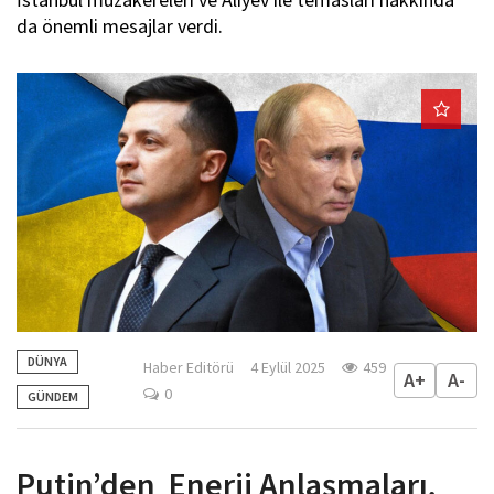
da önemli mesajlar verdi.
DÜNYA
Haber Editörü
4 Eylül 2025
459
A+
A-
0
GÜNDEM
Putin’den Enerji Anlaşmaları,