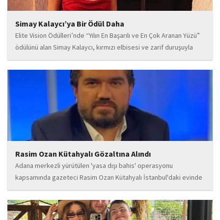
Simay Kalaycı’ya Bir Ödül Daha
Elite Vision Ödülleri’nde “Yılın En Başarılı ve En Çok Aranan Yüzü”
ödülünü alan Simay Kalaycı, kırmızı elbisesi ve zarif duruşuyla
geceye damga vurdu. Takı markasıyla da dikkat çeken Kalaycı,
Wilma...
Rasim Ozan Kütahyalı Gözaltına Alındı
Adana merkezli yürütülen 'yasa dışı bahis' operasyonu
kapsamında gazeteci Rasim Ozan Kütahyalı İstanbul'daki evinde
gözaltına alındı.