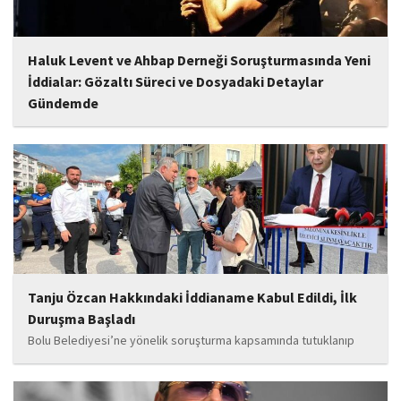
Haluk Levent ve Ahbap Derneği Soruşturmasında Yeni
İddialar: Gözaltı Süreci ve Dosyadaki Detaylar
Gündemde
İstanbul Cumhuriyet Başsavcılığı tarafından yürütülen ve Haluk
Levent ile kurucusu olduğu Ahbap Derneği'ni kapsadığı belirtilen
soruşturmaya ilişkin yeni iddialar gündeme geldi. Edinilen
bilgilere göre, soruşturmanın ani bir operasyonla değil, aylar...
Tanju Özcan Hakkındaki İddianame Kabul Edildi, İlk
Duruşma Başladı
Bolu Belediyesi’ne yönelik soruşturma kapsamında tutuklanıp
belediye başkanlığı görevinden uzaklaştırılan Tanju Özcan’ın da
aralarında bulunduğu 6’sı tutuklu 19 sanığın yargılandığı dava