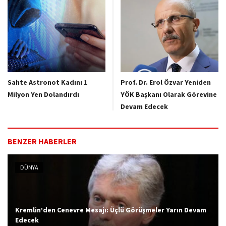
Sahte Astronot Kadını 1
Prof. Dr. Erol Özvar Yeniden
Milyon Yen Dolandırdı
YÖK Başkanı Olarak Görevine
Devam Edecek
BENZER HABERLER
DÜNYA
Kremlin’den Cenevre Mesajı: Üçlü Görüşmeler Yarın Devam
Edecek