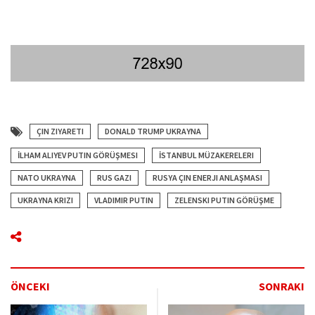
ÇIN ZIYARETI
DONALD TRUMP UKRAYNA
İLHAM ALIYEV PUTIN GÖRÜŞMESI
İSTANBUL MÜZAKERELERI
NATO UKRAYNA
RUS GAZI
RUSYA ÇIN ENERJI ANLAŞMASI
UKRAYNA KRIZI
VLADIMIR PUTIN
ZELENSKI PUTIN GÖRÜŞME
ÖNCEKI
SONRAKI