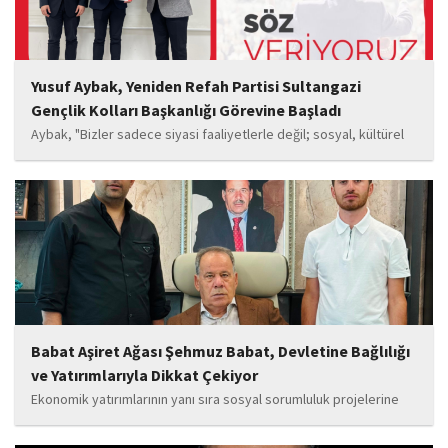
Yusuf Aybak, Yeniden Refah Partisi Sultangazi
Gençlik Kolları Başkanlığı Görevine Başladı
Aybak, "Bizler sadece siyasi faaliyetlerle değil; sosyal, kültürel
ve manevi değerleri güçlendiren çalışmalarla da gençlerimizin
yanında olacağız. Sultangazi'de birlik ve beraberlik ruhunu daha
da güçlendirecek projeleri hayata geçirmek için ekip...
Babat Aşiret Ağası Şehmuz Babat, Devletine Bağlılığı
ve Yatırımlarıyla Dikkat Çekiyor
Ekonomik yatırımlarının yanı sıra sosyal sorumluluk projelerine
de önem veren Babat'ın, eğitim alanında bir lise ile iki okulun
yapımına katkı sunduğu, ayrıca Şırnak'ın çeşitli noktalarında