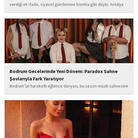
verdiği ek ifade, siyaset gündemine bomba gibi düştü. Antalya
Cumhuriyet Savcılığı’na kendi isteğiyle başvurarak ifade verdiği
öğrenilen Böcek’in açıklamalarında, 31 Mart 2024 yerel
seçimleri...
Bodrum Gecelerinde Yeni Dönem: Paradox Sahne
Şovlarıyla Fark Yaratıyor
Bodrum’un hareketli eğlence dünyası, bu sezon müzik sahnesine
iddialı bir giriş yapan “Paradox” ile yeni bir enerji kazanıyor. Güçlü
sahne performansı, uluslararası standartlardaki repertuarı ve
deneyimli müzisyen kadrosuyla dikkat çeken...