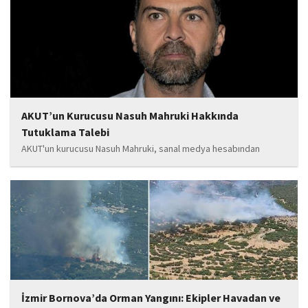
tamamlanan ve yapımı devam eden...
AKUT’un Kurucusu Nasuh Mahruki Hakkında
Tutuklama Talebi
AKUT'un kurucusu Nasuh Mahruki, sanal medya hesabından
yaptığı '15 Temmuz' paylaşımı nedeniyle 'Halkı kin ve düşmanlığa
tahrik veya aşağılama' suçundan gözaltına alındı. Mahruki,
tutuklama talebiyle Sulh Ceza Hakimliği'ne sevk edildi.
İzmir Bornova’da Orman Yangını: Ekipler Havadan ve