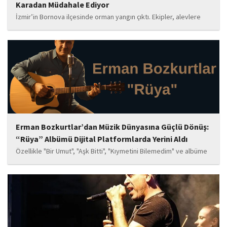
Karadan Müdahale Ediyor
İzmir’in Bornova ilçesinde orman yangın çıktı. Ekipler, alevlere
havadan ve karadan müdahale ediyor.
Erman Bozkurtlar’dan Müzik Dünyasına Güçlü Dönüş:
“Rüya” Albümü Dijital Platformlarda Yerini Aldı
Özellikle "Bir Umut", "Aşk Bitti", "Kıymetini Bilemedim" ve albüme
adını veren "Rüya" parçalarının kısa süre içerisinde öne çıkan
eserler arasında yer alması bekleniyor. Albüm, sanatçının önceki
çalışmalarına göre daha olgun,...