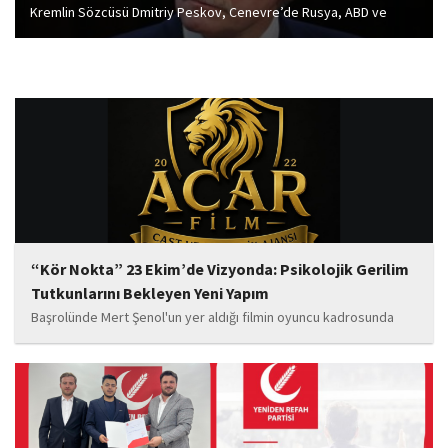
Kremlin Sözcüsü Dmitriy Peskov, Cenevre’de Rusya, ABD ve
Ukrayna heyetlerinin katılımıyla bugün yapılacak görüşmelerin
yarın devam edeceğini bildirdi.
“Kör Nokta” 23 Ekim’de Vizyonda: Psikolojik Gerilim
Tutkunlarını Bekleyen Yeni Yapım
Başrolünde Mert Şenol'un yer aldığı filmin oyuncu kadrosunda
Esma Kıyanç, Ayşe Aktaş, Berna Kıyanç, Gökay Alpaslan Şahin,
Sema Yaldıran, Sıla Altıntaş, İsmail Akkoç, Celal Acar ve çocuk
oyuncu Görkem Akyol...