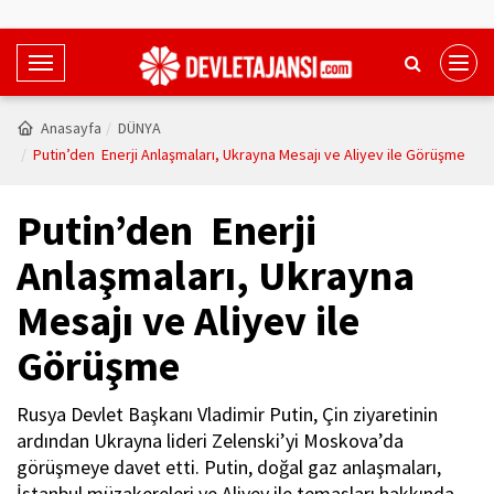
T
o
g
Anasayfa
DÜNYA
g
Putin’den Enerji Anlaşmaları, Ukrayna Mesajı ve Aliyev ile Görüşme
l
e
Putin’den Enerji
N
a
Anlaşmaları, Ukrayna
v
Mesajı ve Aliyev ile
i
g
Görüşme
a
t
Rusya Devlet Başkanı Vladimir Putin, Çin ziyaretinin
i
ardından Ukrayna lideri Zelenski’yi Moskova’da
o
görüşmeye davet etti. Putin, doğal gaz anlaşmaları,
n
İstanbul müzakereleri ve Aliyev ile temasları hakkında