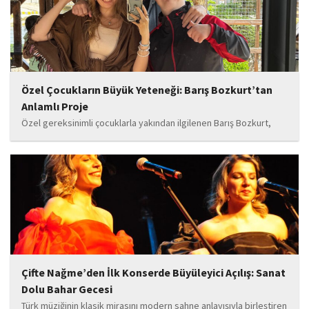
Özel Çocukların Büyük Yeteneği: Barış Bozkurt’tan
Anlamlı Proje
Özel gereksinimli çocuklarla yakından ilgilenen Barış Bozkurt,
hayata geçirdiği örnek çalışma ile hem eğitim camiasının hem de
toplumun dikkatini çekiyor. “Hayatta yaşattığın mutluluk en güzel
hediyedir” anlayışıyla yola çıkan Bozkurt,...
Çifte Nağme’den İlk Konserde Büyüleyici Açılış: Sanat
Dolu Bahar Gecesi
Türk müziğinin klasik mirasını modern sahne anlayışıyla birleştiren