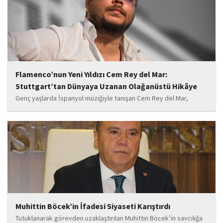
başladı.
Flamenco’nun Yeni Yıldızı Cem Rey del Mar:
Stuttgart’tan Dünyaya Uzanan Olağanüstü Hikâye
Genç yaşlarda İspanyol müziğiyle tanışan Cem Rey del Mar,
flamenco kültürünün büyüleyici atmosferinden etkilenerek
kendisini bu alana yönlendirdi. Saatler süren disiplinli çalışmalar,
teknik gelişim ve müziğe olan tutkusu, onu kısa...
Muhittin Böcek’in İfadesi Siyaseti Karıştırdı
Tutuklanarak görevden uzaklaştırılan Muhittin Böcek’in savcılığa