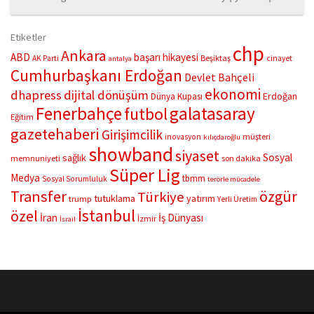
“Çifte Nağme” projesi, ilk konserini İstanbul Ataşehir’de bulunan
Mustafa Saffet Kültür Merkezi sahnesinde sanatseverlerle
Etiketler
buluşturdu. Yoğun katılımla gerçekleşen gece, müzikal çeşitlilik
chp
Ankara
ABD
başarı hikayesi
Beşiktaş
AK Parti
cinayet
antalya
ve...
Cumhurbaşkanı Erdoğan
Devlet Bahçeli
ekonomi
dhapress
dijital dönüşüm
Erdoğan
Dünya Kupası
Fenerbahçe
galatasaray
futbol
Eğitim
gazetehaberi
Girişimcilik
müşteri
inovasyon
kılıçdaroğlu
showband
siyaset
Sosyal
sağlık
memnuniyeti
son dakika
Süper Lig
Medya
tbmm
Sosyal Sorumluluk
terörle mücadele
Transfer
özgür
Türkiye
tutuklama
yatırım
trump
Yerli Üretim
İstanbul
özel
İran
İş Dünyası
İzmir
İsrail