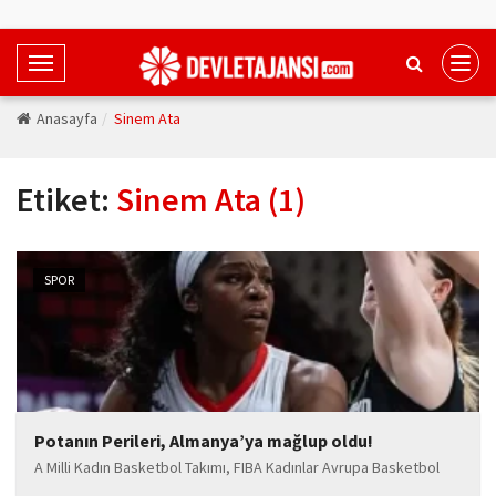
T
o
Anasayfa
Sinem Ata
g
g
l
Etiket:
Sinem Ata (1)
e
N
a
v
SPOR
i
g
a
t
i
Potanın Perileri, Almanya’ya mağlup oldu!
o
n
A Milli Kadın Basketbol Takımı, FIBA Kadınlar Avrupa Basketbol
Şampiyonası sıralama karşılaşmasında Almanya'ya 73-93 mağlup