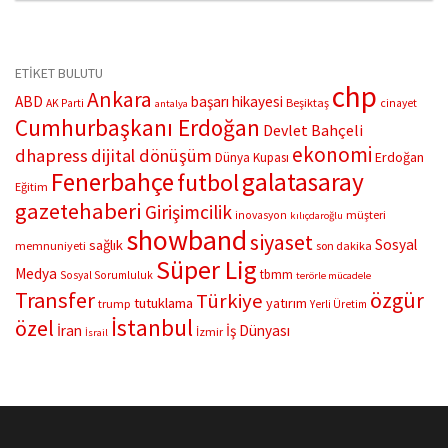
oldu.
ETİKET BULUTU
chp
Ankara
ABD
başarı hikayesi
Beşiktaş
AK Parti
cinayet
antalya
Cumhurbaşkanı Erdoğan
Devlet Bahçeli
ekonomi
dhapress
dijital dönüşüm
Erdoğan
Dünya Kupası
Fenerbahçe
galatasaray
futbol
Eğitim
gazetehaberi
Girişimcilik
müşteri
inovasyon
kılıçdaroğlu
showband
siyaset
Sosyal
sağlık
memnuniyeti
son dakika
Süper Lig
Medya
tbmm
Sosyal Sorumluluk
terörle mücadele
Transfer
özgür
Türkiye
tutuklama
yatırım
trump
Yerli Üretim
İstanbul
özel
İran
İş Dünyası
İzmir
İsrail