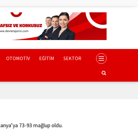
OTOMOTİV
EĞİTİM
SEKTÖR
manya’ya 73-93 mağlup oldu.