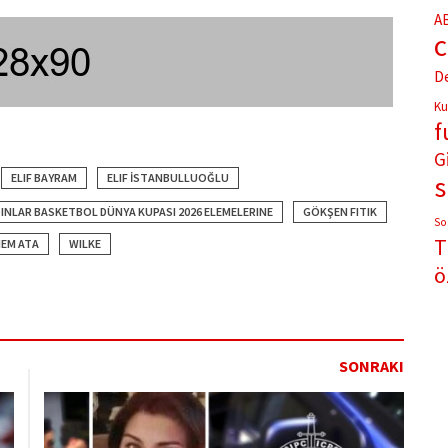
A
D
Ku
f
G
ELIF BAYRAM
ELIF İSTANBULLUOĞLU
DINLAR BASKETBOL DÜNYA KUPASI 2026 ELEMELERINE
GÖKŞEN FITIK
So
T
NEM ATA
WILKE
ö
SONRAKI