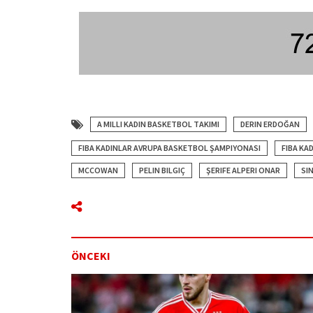
A MILLI KADIN BASKETBOL TAKIMI
DERIN ERDOĞAN
FIBA KADINLAR AVRUPA BASKETBOL ŞAMPIYONASI
FIBA KA
MCCOWAN
PELIN BILGIÇ
ŞERIFE ALPERI ONAR
SI
ÖNCEKI