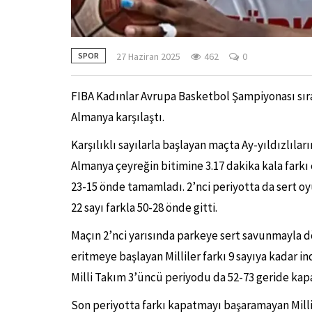
27 Haziran 2025
462
0
SPOR
FIBA Kadınlar Avrupa Basketbol Şampiyonası sır
Almanya karşılaştı.
Karşılıklı sayılarla başlayan maçta Ay-yıldızlılar
Almanya çeyreğin bitimine 3.17 dakika kala farkı 
23-15 önde tamamladı. 2’nci periyotta da sert 
22 sayı farkla 50-28 önde gitti.
Maçın 2’nci yarısında parkeye sert savunmayla dön
eritmeye başlayan Milliler farkı 9 sayıya kadar i
Milli Takım 3’üncü periyodu da 52-73 geride kap
Son periyotta farkı kapatmayı başaramayan Milli