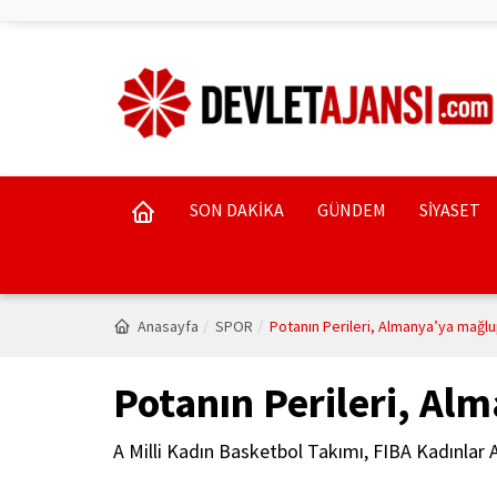
SON DAKİKA
GÜNDEM
SİYASET
Anasayfa
SPOR
Potanın Perileri, Almanya’ya mağlu
Potanın Perileri, Al
A Milli Kadın Basketbol Takımı, FIBA Kadınla