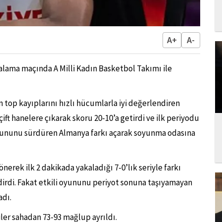
A+
A-
alama maçında A Milli Kadın Basketbol Takımı ile
ın top kayıplarını hızlı hücumlarla iyi değerlendiren
çift hanelere çıkarak skoru 20-10’a getirdi ve ilk periyodu
oyununu sürdüren Almanya farkı açarak soyunma odasına
erek ilk 2 dakikada yakaladığı 7-0’lık seriyle farkı
ndirdi. Fakat etkili oyununu periyot sonuna taşıyamayan
adı.
ler sahadan 73-93 mağlup ayrıldı.