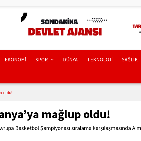
EKONOMİ
SPOR
DÜNYA
TEKNOLOJİ
SAĞLIK
p oldu!
manya’ya mağlup oldu!
r Avrupa Basketbol Şampiyonası sıralama karşılaşmasında Al