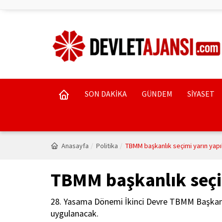
SON DAKİKA
GÜNDEM
SİYASET
Anasayfa
Politika
TBMM başkanlık seçimi yarın yapı
TBMM başkanlık seçi
28. Yasama Dönemi İkinci Devre TBMM Başkanlığ
uygulanacak.