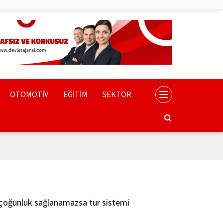
OTOMOTİV
EĞİTİM
SEKTÖR
e çoğunluk sağlanamazsa tur sistemi