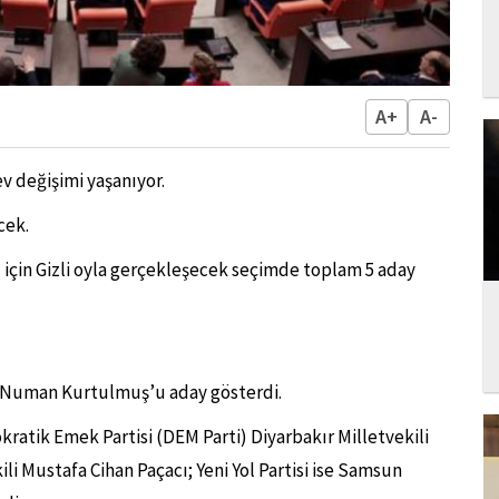
A+
A-
v değişimi yaşanıyor.
cek.
 için Gizli oyla gerçekleşecek seçimde toplam 5 aday
li Numan Kurtulmuş’u aday gösterdi.
ratik Emek Partisi (DEM Parti) Diyarbakır Milletvekili
ili Mustafa Cihan Paçacı; Yeni Yol Partisi ise Samsun