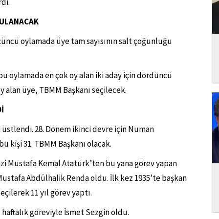
di.
GULANACAK
 üçüncü oylamada üye tam sayısının salt çoğunluğu
 oylamada en çok oy alan iki aday için dördüncü
y alan üye, TBMM Başkanı seçilecek.
İ
üstlendi. 28. Dönem ikinci devre için Numan
bu kişi 31. TBMM Başkanı olacak.
zi Mustafa Kemal Atatürk’ten bu yana görev yapan
ustafa Abdülhalik Renda oldu. İlk kez 1935’te başkan
eçilerek 11 yıl görev yaptı.
 haftalık göreviyle İsmet Sezgin oldu.