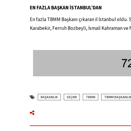
EN FAZLA BAŞKAN İSTANBUL’DAN
En fazla TBMM Başkanı çıkaran il İstanbul oldu. 
Karabekir, Ferruh Bozbeyli, İsmail Kahraman v
BAŞKANLIK
SEÇIMI
TBMM
TBMM BAŞKANLIK