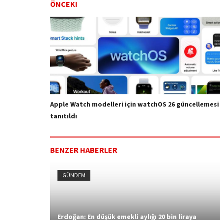
ÖNCEKI
Apple Watch modelleri için watchOS 26 güncellemesi
tanıtıldı
BENZER HABERLER
GÜNDEM
Erdoğan: En düşük emekli aylığı 20 bin liraya