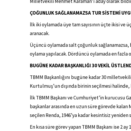
Milletvekili Mehmet Karaman’ı aday olarak bildir
ÇOĞUNLUK SAĞLANAMAZSA TUR SİSTEMİ UY
İlk iki oylamada üye tam sayısının üçte ikisi ve
aranacak.
Üçüncü oylamada salt çoğunluk sağlanamazsa, bu
oylama yapılacak. Dördüncü oylamada en fazla o
BUGÜNE KADAR BAŞKANLIĞI 30 VEKİL ÜSTLEND
TBMM Başkanlığını bugüne kadar 30 milletvekili 
Kurtulmuş’un dışında birinin seçilmesi halinde, 
İlk TBMM Başkanı ve Cumhuriyet’in kurucusu Ga
başkanlar arasında en uzun süre görevde kalan M
seçilen Renda, 1946’ya kadar kesintisiz yeniden s
En kısa süre görev yapan TBMM Başkanı ise 2 ay 1