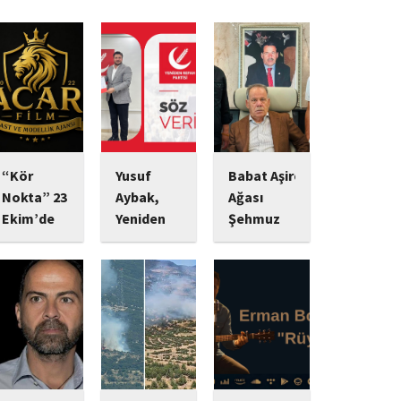
“Kör
Yusuf
Babat Aşiret
Nokta” 23
Aybak,
Ağası
Ekim’de
Yeniden
Şehmuz
Vizyonda:
Refah
Babat,
Psikolojik
Partisi
Devletine
Gerilim
Sultangazi
Bağlılığı ve
Tutkunlarını
Gençlik
Yatırımlarıyla
Bekleyen
Kolları
Dikkat
Yeni Yapım
Başkanlığı
Çekiyor
Görevine
Başrolünde
Ekonomik
Başladı
Mert
yatırımlarını