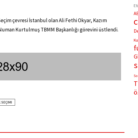
Et
A
Seçim çevresi İstanbul olan Ali Fethi Okyar, Kazım
e Numan Kurtulmuş TBMM Başkanlığı görevini üstlendi.
D
Ku
f
G
So
T
ö
 SEÇIMI