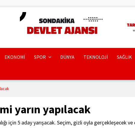
EKONOMİ
SPOR
DÜNYA
TEKNOLOJİ
SAĞLIK
lacak
mi yarın yapılacak
ı için 5 aday yarışacak. Seçim, gizli oyla gerçekleşecek v