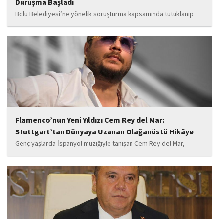
Duruşma Başladı
Bolu Belediyesi’ne yönelik soruşturma kapsamında tutuklanıp
belediye başkanlığı görevinden uzaklaştırılan Tanju Özcan’ın da
aralarında bulunduğu 6’sı tutuklu 19 sanığın yargılandığı dava
başladı.
Flamenco’nun Yeni Yıldızı Cem Rey del Mar:
Stuttgart’tan Dünyaya Uzanan Olağanüstü Hikâye
Genç yaşlarda İspanyol müziğiyle tanışan Cem Rey del Mar,
flamenco kültürünün büyüleyici atmosferinden etkilenerek
kendisini bu alana yönlendirdi. Saatler süren disiplinli çalışmalar,
teknik gelişim ve müziğe olan tutkusu, onu kısa...