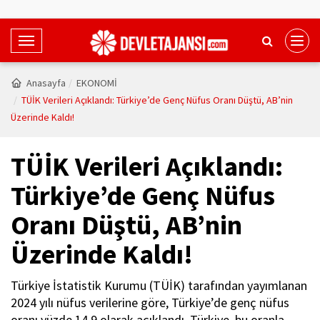
T
o
g
Anasayfa
EKONOMİ
g
TÜİK Verileri Açıklandı: Türkiye’de Genç Nüfus Oranı Düştü, AB’nin
l
Üzerinde Kaldı!
e
N
TÜİK Verileri Açıklandı:
a
v
Türkiye’de Genç Nüfus
i
Oranı Düştü, AB’nin
g
a
Üzerinde Kaldı!
t
i
Türkiye İstatistik Kurumu (TÜİK) tarafından yayımlanan
o
2024 yılı nüfus verilerine göre, Türkiye’de genç nüfus
n
oranı yüzde 14,9 olarak açıklandı. Türkiye, bu oranla