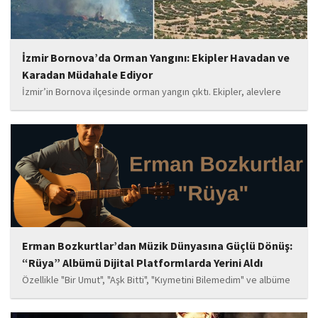
İzmir Bornova’da Orman Yangını: Ekipler Havadan ve
Karadan Müdahale Ediyor
İzmir’in Bornova ilçesinde orman yangın çıktı. Ekipler, alevlere
havadan ve karadan müdahale ediyor.
Erman Bozkurtlar’dan Müzik Dünyasına Güçlü Dönüş:
“Rüya” Albümü Dijital Platformlarda Yerini Aldı
Özellikle "Bir Umut", "Aşk Bitti", "Kıymetini Bilemedim" ve albüme
adını veren "Rüya" parçalarının kısa süre içerisinde öne çıkan
eserler arasında yer alması bekleniyor. Albüm, sanatçının önceki