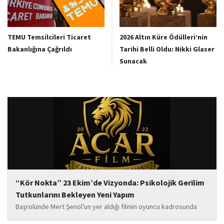
TEMU Temsilcileri Ticaret
2026 Altın Küre Ödülleri’nin
Bakanlığına Çağrıldı
Tarihi Belli Oldu: Nikki Glaser
Sunacak
“Kör Nokta” 23 Ekim’de Vizyonda: Psikolojik Gerilim
Tutkunlarını Bekleyen Yeni Yapım
Başrolünde Mert Şenol'un yer aldığı filmin oyuncu kadrosunda
Esma Kıyanç, Ayşe Aktaş, Berna Kıyanç, Gökay Alpaslan Şahin,