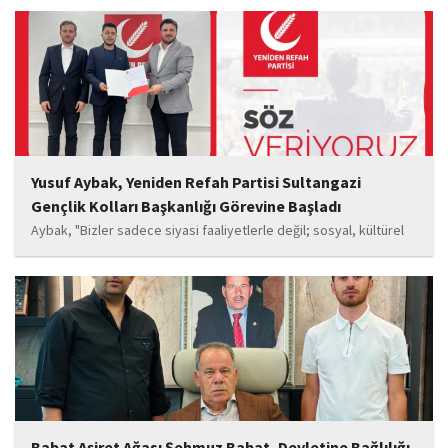
Sema Yaldıran, Sıla Altıntaş, İsmail Akkoç, Celal Acar ve çocuk
oyuncu Görkem Akyol...
Yusuf Aybak, Yeniden Refah Partisi Sultangazi
Gençlik Kolları Başkanlığı Görevine Başladı
Aybak, "Bizler sadece siyasi faaliyetlerle değil; sosyal, kültürel
ve manevi değerleri güçlendiren çalışmalarla da gençlerimizin
yanında olacağız. Sultangazi'de birlik ve beraberlik ruhunu daha
da güçlendirecek projeleri hayata geçirmek için ekip...
Babat Aşiret Ağası Şehmuz Babat, Devletine Bağlılığı