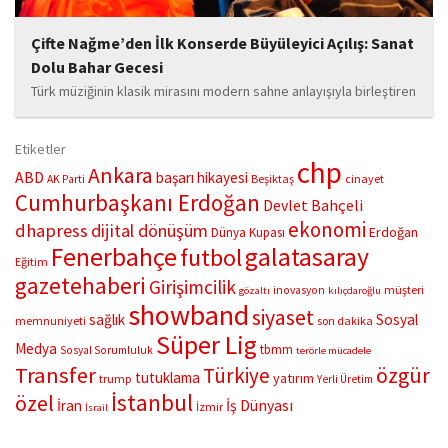
Çifte Nağme’den İlk Konserde Büyüleyici Açılış: Sanat
Dolu Bahar Gecesi
Türk müziğinin klasik mirasını modern sahne anlayışıyla birleştiren
“Çifte Nağme” projesi, ilk konserini İstanbul Ataşehir’de bulunan
Mustafa Saffet Kültür Merkezi sahnesinde sanatseverlerle
Etiketler
buluşturdu. Yoğun katılımla gerçekleşen gece, müzikal çeşitlilik
chp
Ankara
ABD
başarı hikayesi
Beşiktaş
cinayet
AK Parti
ve...
Cumhurbaşkanı Erdoğan
Devlet Bahçeli
ekonomi
dhapress
dijital dönüşüm
Erdoğan
Dünya Kupası
Fenerbahçe
galatasaray
futbol
Eğitim
gazetehaberi
Girişimcilik
müşteri
inovasyon
gözaltı
kılıçdaroğlu
showband
siyaset
sağlık
Sosyal
memnuniyeti
son dakika
Süper Lig
Medya
tbmm
Sosyal Sorumluluk
terörle mücadele
Transfer
Türkiye
özgür
tutuklama
yatırım
trump
Yerli Üretim
İstanbul
özel
İş Dünyası
İran
İzmir
İsrail