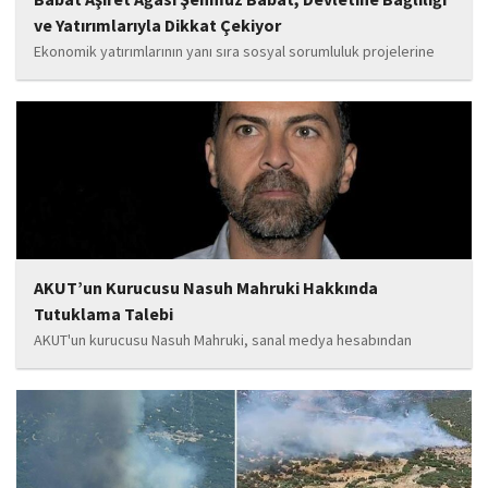
ve Yatırımlarıyla Dikkat Çekiyor
Ekonomik yatırımlarının yanı sıra sosyal sorumluluk projelerine
de önem veren Babat'ın, eğitim alanında bir lise ile iki okulun
yapımına katkı sunduğu, ayrıca Şırnak'ın çeşitli noktalarında
tamamlanan ve yapımı devam eden...
AKUT’un Kurucusu Nasuh Mahruki Hakkında
Tutuklama Talebi
AKUT'un kurucusu Nasuh Mahruki, sanal medya hesabından
yaptığı '15 Temmuz' paylaşımı nedeniyle 'Halkı kin ve düşmanlığa
tahrik veya aşağılama' suçundan gözaltına alındı. Mahruki,
tutuklama talebiyle Sulh Ceza Hakimliği'ne sevk edildi.