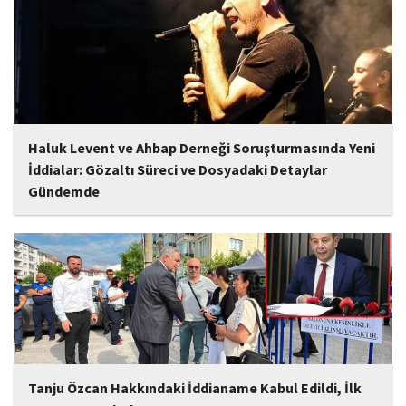
çalışmalarına göre daha olgun,...
Haluk Levent ve Ahbap Derneği Soruşturmasında Yeni
İddialar: Gözaltı Süreci ve Dosyadaki Detaylar
Gündemde
İstanbul Cumhuriyet Başsavcılığı tarafından yürütülen ve Haluk
Levent ile kurucusu olduğu Ahbap Derneği'ni kapsadığı belirtilen
soruşturmaya ilişkin yeni iddialar gündeme geldi. Edinilen
bilgilere göre, soruşturmanın ani bir operasyonla değil, aylar...
Tanju Özcan Hakkındaki İddianame Kabul Edildi, İlk