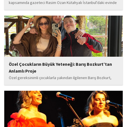
kapsamında gazeteci Rasim Ozan Kütahyalı İstanbul'daki evinde
gözaltına alındı.
Özel Çocukların Büyük Yeteneği: Barış Bozkurt’tan
Anlamlı Proje
Özel gereksinimli çocuklarla yakından ilgilenen Barış Bozkurt,
hayata geçirdiği örnek çalışma ile hem eğitim camiasının hem de
toplumun dikkatini çekiyor. “Hayatta yaşattığın mutluluk en güzel
hediyedir” anlayışıyla yola çıkan Bozkurt,...