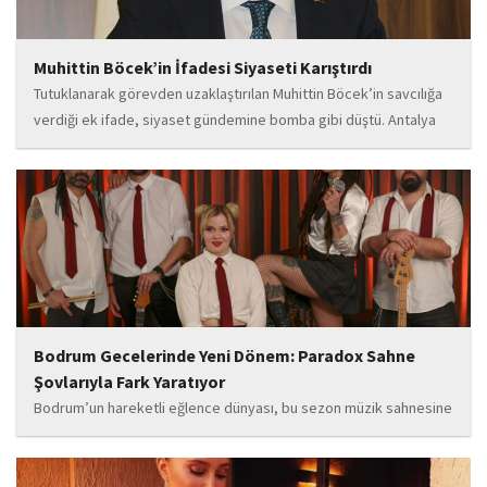
Muhittin Böcek’in İfadesi Siyaseti Karıştırdı
Tutuklanarak görevden uzaklaştırılan Muhittin Böcek’in savcılığa
verdiği ek ifade, siyaset gündemine bomba gibi düştü. Antalya
Cumhuriyet Savcılığı’na kendi isteğiyle başvurarak ifade verdiği
öğrenilen Böcek’in açıklamalarında, 31 Mart 2024 yerel
seçimleri...
Bodrum Gecelerinde Yeni Dönem: Paradox Sahne
Şovlarıyla Fark Yaratıyor
Bodrum’un hareketli eğlence dünyası, bu sezon müzik sahnesine
iddialı bir giriş yapan “Paradox” ile yeni bir enerji kazanıyor. Güçlü
sahne performansı, uluslararası standartlardaki repertuarı ve
deneyimli müzisyen kadrosuyla dikkat çeken...