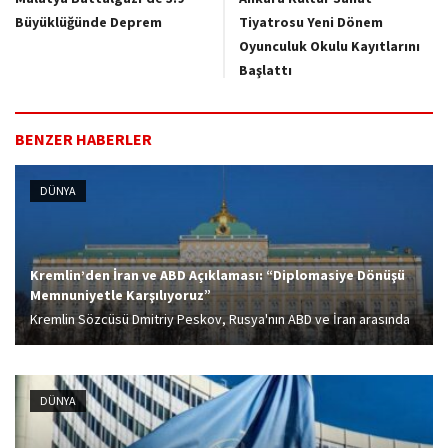
Büyüklüğünde Deprem
Tiyatrosu Yeni Dönem
Oyunculuk Okulu Kayıtlarını
Başlattı
BENZER HABERLER
DÜNYA
Kremlin’den İran ve ABD Açıklaması: “Diplomasiye Dönüşü
Memnuniyetle Karşılıyoruz”
Kremlin Sözcüsü Dmitriy Peskov, Rusya'nın ABD ve İran arasında
sağlanan ateşkesi memnuniyetle karşıladığını bildirdi.
DÜNYA