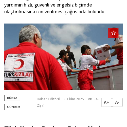
yardımın hızlı, güvenli ve engelsiz biçimde
ulaştırılmasına izin verilmesi çağrısında bulundu.
DÜNYA
Haber Editörü
6 Ekim 2025
343
A+
A-
0
GÜNDEM