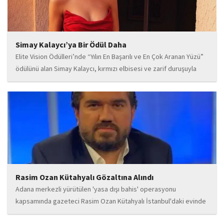
Simay Kalaycı’ya Bir Ödül Daha
Elite Vision Ödülleri’nde “Yılın En Başarılı ve En Çok Aranan Yüzü”
ödülünü alan Simay Kalaycı, kırmızı elbisesi ve zarif duruşuyla
geceye damga vurdu. Takı markasıyla da dikkat çeken Kalaycı,
Wilma...
Rasim Ozan Kütahyalı Gözaltına Alındı
Adana merkezli yürütülen 'yasa dışı bahis' operasyonu
kapsamında gazeteci Rasim Ozan Kütahyalı İstanbul'daki evinde
gözaltına alındı.