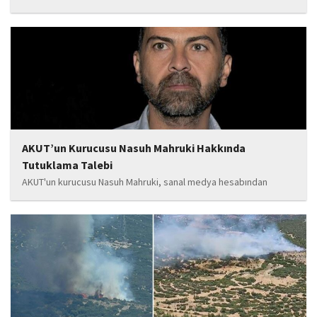
de önem veren Babat'ın, eğitim alanında bir lise ile iki okulun
yapımına katkı sunduğu, ayrıca Şırnak'ın çeşitli noktalarında
tamamlanan ve yapımı devam eden...
AKUT’un Kurucusu Nasuh Mahruki Hakkında
Tutuklama Talebi
AKUT'un kurucusu Nasuh Mahruki, sanal medya hesabından
yaptığı '15 Temmuz' paylaşımı nedeniyle 'Halkı kin ve düşmanlığa
tahrik veya aşağılama' suçundan gözaltına alındı. Mahruki,
tutuklama talebiyle Sulh Ceza Hakimliği'ne sevk edildi.