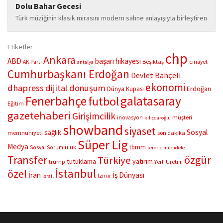
Dolu Bahar Gecesi
Türk müziğinin klasik mirasını modern sahne anlayışıyla birleştiren
“Çifte Nağme” projesi, ilk konserini İstanbul Ataşehir’de bulunan
Mustafa Saffet Kültür Merkezi sahnesinde sanatseverlerle
Etiketler
buluşturdu. Yoğun katılımla gerçekleşen gece, müzikal çeşitlilik
chp
Ankara
ABD
başarı hikayesi
Beşiktaş
AK Parti
cinayet
antalya
ve...
Cumhurbaşkanı Erdoğan
Devlet Bahçeli
ekonomi
dhapress
dijital dönüşüm
Erdoğan
Dünya Kupası
Fenerbahçe
galatasaray
futbol
Eğitim
gazetehaberi
Girişimcilik
müşteri
inovasyon
kılıçdaroğlu
showband
siyaset
Sosyal
sağlık
memnuniyeti
son dakika
Süper Lig
Medya
tbmm
Sosyal Sorumluluk
terörle mücadele
Transfer
özgür
Türkiye
tutuklama
yatırım
trump
Yerli Üretim
İstanbul
özel
İran
İş Dünyası
İzmir
İsrail