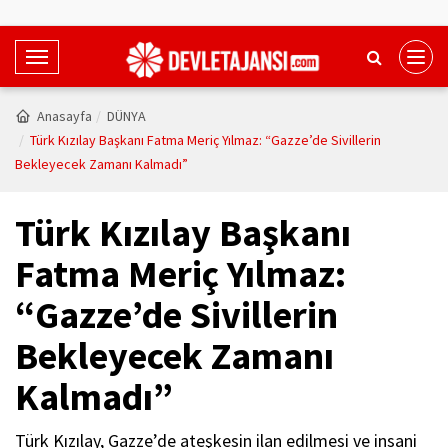
T
o
g
Anasayfa
DÜNYA
g
Türk Kızılay Başkanı Fatma Meriç Yılmaz: “Gazze’de Sivillerin
l
Bekleyecek Zamanı Kalmadı”
e
N
Türk Kızılay Başkanı
a
v
Fatma Meriç Yılmaz:
i
“Gazze’de Sivillerin
g
a
Bekleyecek Zamanı
t
i
Kalmadı”
o
n
Türk Kızılay, Gazze’de ateşkesin ilan edilmesi ve insani