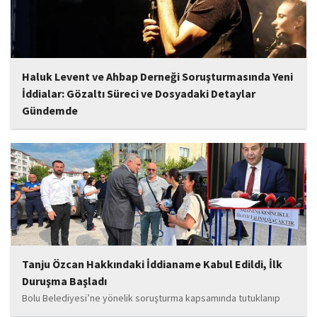
Haluk Levent ve Ahbap Derneği Soruşturmasında Yeni
İddialar: Gözaltı Süreci ve Dosyadaki Detaylar
Gündemde
İstanbul Cumhuriyet Başsavcılığı tarafından yürütülen ve Haluk
Levent ile kurucusu olduğu Ahbap Derneği'ni kapsadığı belirtilen
soruşturmaya ilişkin yeni iddialar gündeme geldi. Edinilen
bilgilere göre, soruşturmanın ani bir operasyonla değil, aylar...
Tanju Özcan Hakkındaki İddianame Kabul Edildi, İlk
Duruşma Başladı
Bolu Belediyesi’ne yönelik soruşturma kapsamında tutuklanıp
belediye başkanlığı görevinden uzaklaştırılan Tanju Özcan’ın da