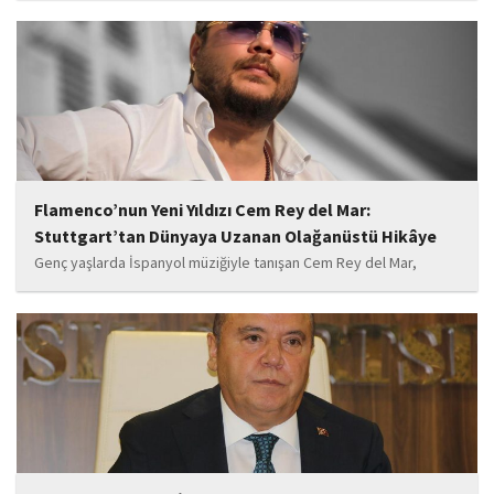
aralarında bulunduğu 6’sı tutuklu 19 sanığın yargılandığı dava
başladı.
Flamenco’nun Yeni Yıldızı Cem Rey del Mar:
Stuttgart’tan Dünyaya Uzanan Olağanüstü Hikâye
Genç yaşlarda İspanyol müziğiyle tanışan Cem Rey del Mar,
flamenco kültürünün büyüleyici atmosferinden etkilenerek
kendisini bu alana yönlendirdi. Saatler süren disiplinli çalışmalar,
teknik gelişim ve müziğe olan tutkusu, onu kısa...