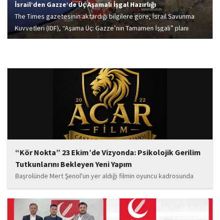
İsrail’den Gazze’de Üç Aşamalı İşgal Hazırlığı
The Times gazetesinin aktardığı bilgilere göre, İsrail Savunma
Kuvvetleri (IDF), “Aşama Üç: Gazze’nin Tamamen İşgali” planı
kapsamında Gazze Şeridi’ni üç ayrı bölgeye ayırmayı hedefliyor.
“Kör Nokta” 23 Ekim’de Vizyonda: Psikolojik Gerilim
Tutkunlarını Bekleyen Yeni Yapım
Başrolünde Mert Şenol'un yer aldığı filmin oyuncu kadrosunda
Esma Kıyanç, Ayşe Aktaş, Berna Kıyanç, Gökay Alpaslan Şahin,
Sema Yaldıran, Sıla Altıntaş, İsmail Akkoç, Celal Acar ve çocuk
oyuncu Görkem Akyol...