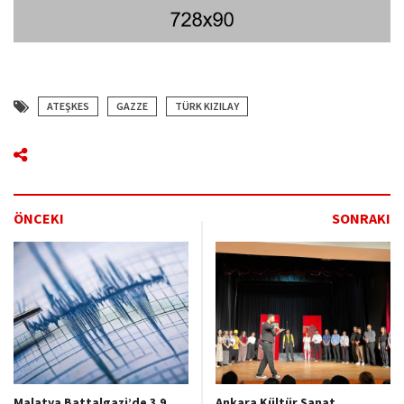
ATEŞKES
GAZZE
TÜRK KIZILAY
ÖNCEKI
SONRAKI
Malatya Battalgazi’de 3.9
Ankara Kültür Sanat