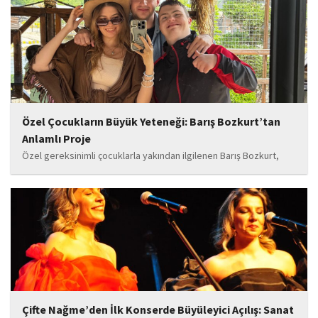
Özel Çocukların Büyük Yeteneği: Barış Bozkurt’tan
Anlamlı Proje
Özel gereksinimli çocuklarla yakından ilgilenen Barış Bozkurt,
hayata geçirdiği örnek çalışma ile hem eğitim camiasının hem de
toplumun dikkatini çekiyor. “Hayatta yaşattığın mutluluk en güzel
hediyedir” anlayışıyla yola çıkan Bozkurt,...
Çifte Nağme’den İlk Konserde Büyüleyici Açılış: Sanat