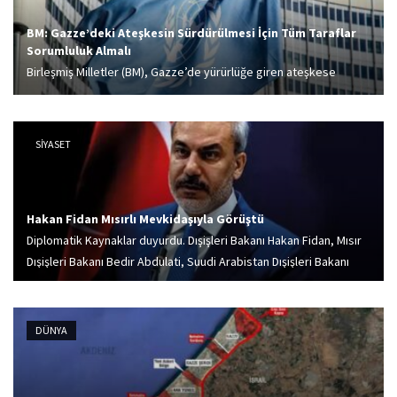
BM: Gazze’deki Ateşkesin Sürdürülmesi İçin Tüm Taraflar
Sorumluluk Almalı
Birleşmiş Milletler (BM), Gazze’de yürürlüğe giren ateşkese
rağmen süren İsrail’in saldırıları konusunda endişe duymaya
devam ettiklerini belirtti.
SİYASET
Hakan Fidan Mısırlı Mevkidaşıyla Görüştü
Diplomatik Kaynaklar duyurdu. Dışişleri Bakanı Hakan Fidan, Mısır
Dışişleri Bakanı Bedir Abdulati, Suudi Arabistan Dışişleri Bakanı
Faysal bin Ferhan Al Suud ve Ürdün Dışişleri Bakanı Ayman Safadi
ile telefon görüşmeleri...
DÜNYA