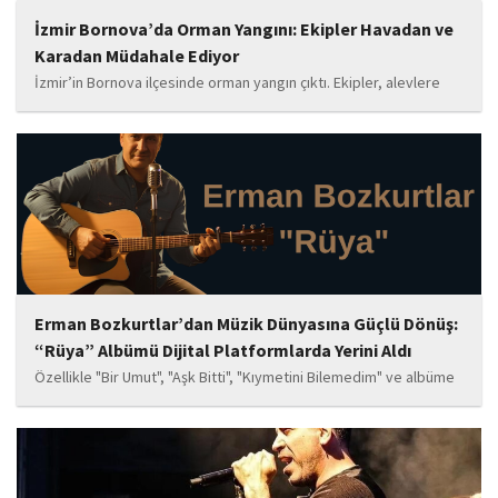
İzmir Bornova’da Orman Yangını: Ekipler Havadan ve
Karadan Müdahale Ediyor
İzmir’in Bornova ilçesinde orman yangın çıktı. Ekipler, alevlere
havadan ve karadan müdahale ediyor.
Erman Bozkurtlar’dan Müzik Dünyasına Güçlü Dönüş:
“Rüya” Albümü Dijital Platformlarda Yerini Aldı
Özellikle "Bir Umut", "Aşk Bitti", "Kıymetini Bilemedim" ve albüme
adını veren "Rüya" parçalarının kısa süre içerisinde öne çıkan
eserler arasında yer alması bekleniyor. Albüm, sanatçının önceki
çalışmalarına göre daha olgun,...