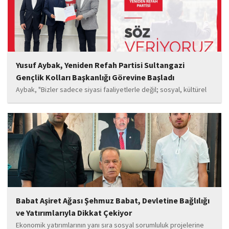
Yusuf Aybak, Yeniden Refah Partisi Sultangazi
Gençlik Kolları Başkanlığı Görevine Başladı
Aybak, "Bizler sadece siyasi faaliyetlerle değil; sosyal, kültürel
ve manevi değerleri güçlendiren çalışmalarla da gençlerimizin
yanında olacağız. Sultangazi'de birlik ve beraberlik ruhunu daha
da güçlendirecek projeleri hayata geçirmek için ekip...
Babat Aşiret Ağası Şehmuz Babat, Devletine Bağlılığı
ve Yatırımlarıyla Dikkat Çekiyor
Ekonomik yatırımlarının yanı sıra sosyal sorumluluk projelerine