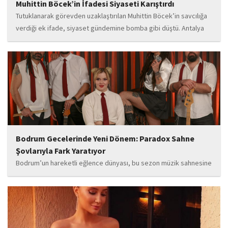
Muhittin Böcek’in İfadesi Siyaseti Karıştırdı
Tutuklanarak görevden uzaklaştırılan Muhittin Böcek’in savcılığa
verdiği ek ifade, siyaset gündemine bomba gibi düştü. Antalya
Cumhuriyet Savcılığı’na kendi isteğiyle başvurarak ifade verdiği
öğrenilen Böcek’in açıklamalarında, 31 Mart 2024 yerel
seçimleri...
Bodrum Gecelerinde Yeni Dönem: Paradox Sahne
Şovlarıyla Fark Yaratıyor
Bodrum’un hareketli eğlence dünyası, bu sezon müzik sahnesine
iddialı bir giriş yapan “Paradox” ile yeni bir enerji kazanıyor. Güçlü
sahne performansı, uluslararası standartlardaki repertuarı ve
deneyimli müzisyen kadrosuyla dikkat çeken...