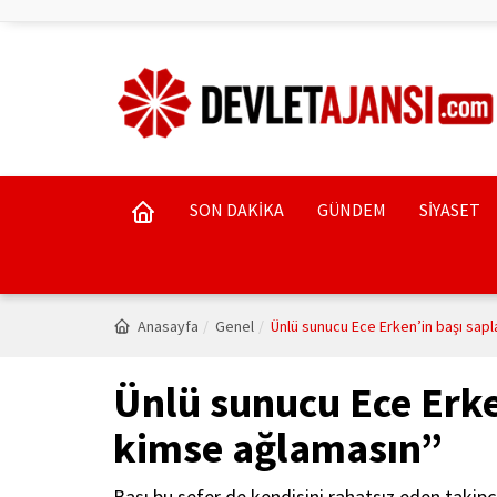
SON DAKİKA
GÜNDEM
SİYASET
Anasayfa
Genel
Ünlü sunucu Ece Erken’in başı sapl
Ünlü sunucu Ece Erken
kimse ağlamasın”
Başı bu sefer de kendisini rahatsız eden takipç