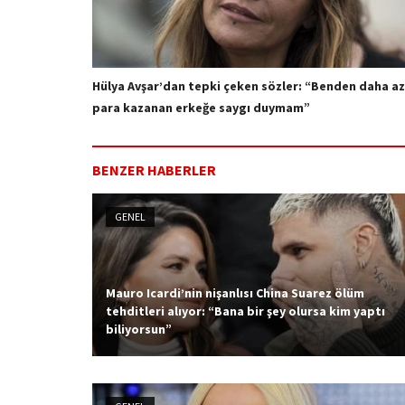
Hülya Avşar’dan tepki çeken sözler: “Benden daha az
para kazanan erkeğe saygı duymam”
BENZER HABERLER
GENEL
Mauro Icardi’nin nişanlısı China Suarez ölüm
tehditleri alıyor: “Bana bir şey olursa kim yaptı
biliyorsun”
Kızlarının annesi Wanda Nara'dan boşanan
Galatasaray'ın sevilen golcüsü Mauro Icardi'nin nişanlısı
China Suarez, ölüm tehditleri aldığını açıkladı.