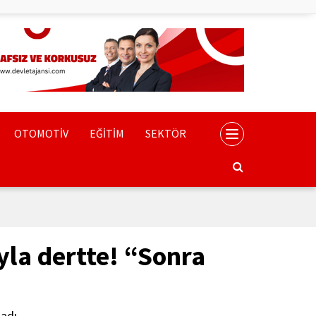
OTOMOTİV
EĞİTİM
SEKTÖR
yla dertte! “Sonra
adı.