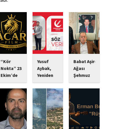
“Kör
Yusuf
Babat Aşiret
Nokta” 23
Aybak,
Ağası
Ekim’de
Yeniden
Şehmuz
Vizyonda:
Refah
Babat,
Psikolojik
Partisi
Devletine
Gerilim
Sultangazi
Bağlılığı ve
Tutkunlarını
Gençlik
Yatırımlarıyla
Bekleyen
Kolları
Dikkat
Yeni Yapım
Başkanlığı
Çekiyor
Görevine
Başrolünde
Ekonomik