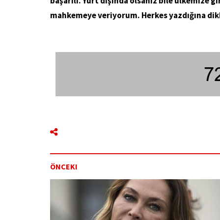
başarılı. Yurt dışında olsanız bile ülkemize gi
mahkemeye veriyorum. Herkes yazdığına dikk
ÖNCEKI