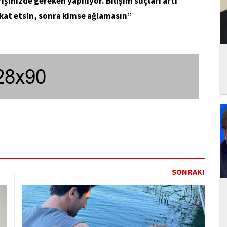
rişinizde gereken yapılıyor. Bilişim suçları artı
at etsin, sonra kimse ağlamasın”
SONRAKI