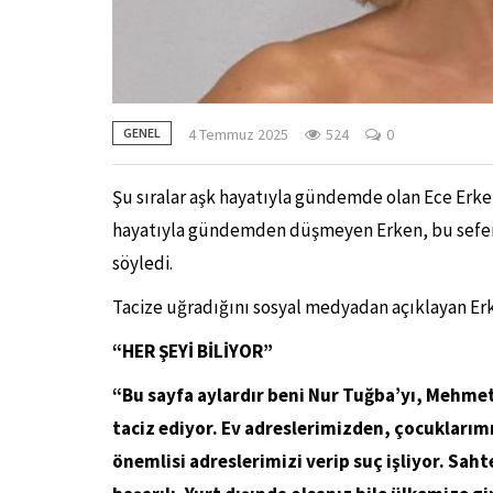
4 Temmuz 2025
524
0
GENEL
Şu sıralar aşk hayatıyla gündemde olan Ece Erken
hayatıyla gündemden düşmeyen Erken, bu sefer de
söyledi.
Tacize uğradığını sosyal medyadan açıklayan Erk
“HER ŞEYİ BİLİYOR”
“Bu sayfa aylardır beni Nur Tuğba’yı, Mehme
taciz ediyor. Ev adreslerimizden, çocuklarım
önemlisi adreslerimizi verip suç işliyor. Sah