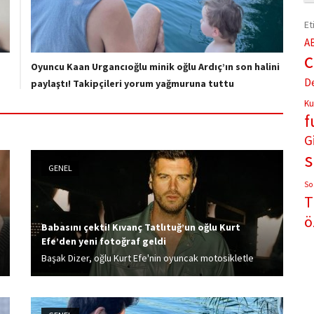
Et
A
Oyuncu Kaan Urgancıoğlu minik oğlu Ardıç’ın son halini
D
paylaştı! Takipçileri yorum yağmuruna tuttu
Ku
f
G
GENEL
So
T
ö
Babasını çekti! Kıvanç Tatlıtuğ’un oğlu Kurt
Efe’den yeni fotoğraf geldi
Başak Dizer, oğlu Kurt Efe'nin oyuncak motosikletle
turladığı anları sosyal medya hesabından yayınladı.
Küçük Kıvanç'a yorum yağdı.