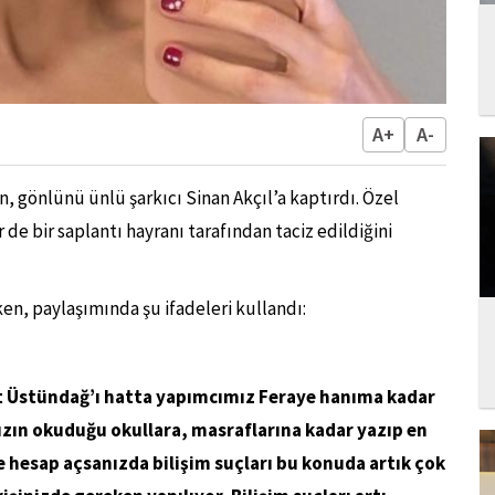
A+
A-
, gönlünü ünlü şarkıcı Sinan Akçıl’a kaptırdı. Özel
 bir saplantı hayranı tarafından taciz edildiğini
en, paylaşımında şu ifadeleri kullandı:
t Üstündağ’ı hatta yapımcımız Feraye hanıma kadar
ızın okuduğu okullara, masraflarına kadar yazıp en
te hesap açsanızda bilişim suçları bu konuda artık çok