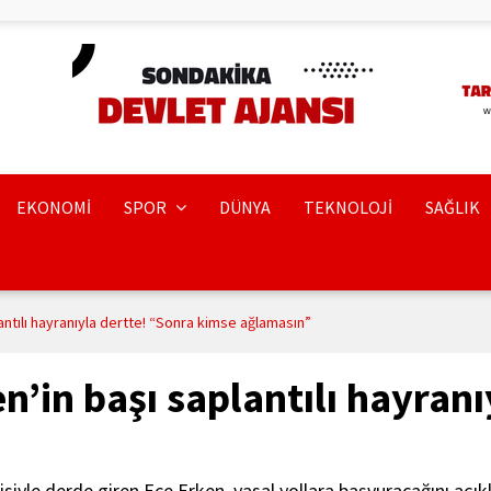
EKONOMİ
SPOR
DÜNYA
TEKNOLOJİ
SAĞLIK
antılı hayranıyla dertte! “Sonra kimse ağlamasın”
’in başı saplantılı hayranı
isiyle derde giren Ece Erken, yasal yollara başvuracağını açıkl