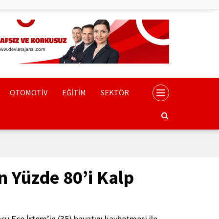
OTOMOTİV
EĞİTİM
SEKTÖR
n Yüzde 80’i Kalp
u Ece İrtem’in (35) hayatını kaybetmesi ile