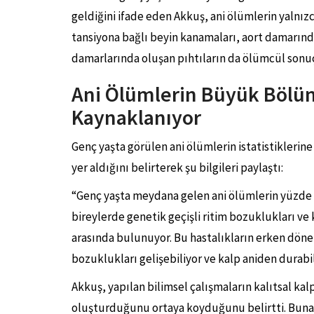
geldiğini ifade eden Akkuş, ani ölümlerin yalnızc
tansiyona bağlı beyin kanamaları, aort damarında
damarlarında oluşan pıhtıların da ölümcül sonuç
Ani Ölümlerin Büyük Bölüm
Kaynaklanıyor
Genç yaşta görülen ani ölümlerin istatistiklerine
yer aldığını belirterek şu bilgileri paylaştı:
“Genç yaşta meydana gelen ani ölümlerin yüzde 70 
bireylerde genetik geçişli ritim bozuklukları ve 
arasında bulunuyor. Bu hastalıkların erken dön
bozuklukları gelişebiliyor ve kalp aniden durabil
Akkuş, yapılan bilimsel çalışmaların kalıtsal kal
oluşturduğunu ortaya koyduğunu belirtti. Buna g