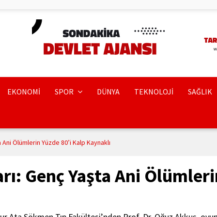
EKONOMİ
SPOR
DÜNYA
TEKNOLOJİ
SAĞLIK
 Ani Ölümlerin Yüzde 80’i Kalp Kaynaklı
ı: Genç Yaşta Ani Ölümleri
 Ata Sökmen Tıp Fakültesi’nden Prof. Dr. Oğuz Akkuş, oyunc