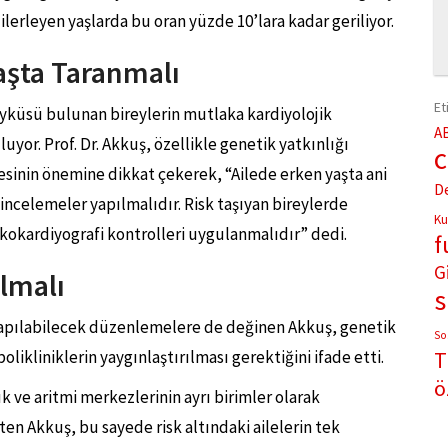
lerleyen yaşlarda bu oran yüzde 10’lara kadar geriliyor.
Yaşta Taranmalı
Et
öyküsü bulunan bireylerin mutlaka kardiyolojik
A
yor. Prof. Dr. Akkuş, özellikle genetik yatkınlığı
sinin önemine dikkat çekerek, “Ailede erken yaşta ani
D
incelemeler yapılmalıdır. Risk taşıyan bireylerde
Ku
okardiyografi kontrolleri uygulanmalıdır” dedi.
f
G
lmalı
yapılabilecek düzenlemelere de değinen Akkuş, genetik
So
olikliniklerin yaygınlaştırılması gerektiğini ifade etti.
T
ö
 ve aritmi merkezlerinin ayrı birimler olarak
en Akkuş, bu sayede risk altındaki ailelerin tek