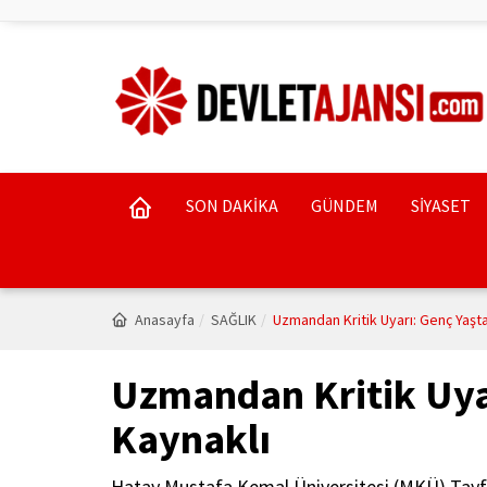
SON DAKİKA
GÜNDEM
SİYASET
Anasayfa
SAĞLIK
Uzmandan Kritik Uyarı: Genç Yaşta
Uzmandan Kritik Uyar
Kaynaklı
Hatay Mustafa Kemal Üniversitesi (MKÜ) Tayfur