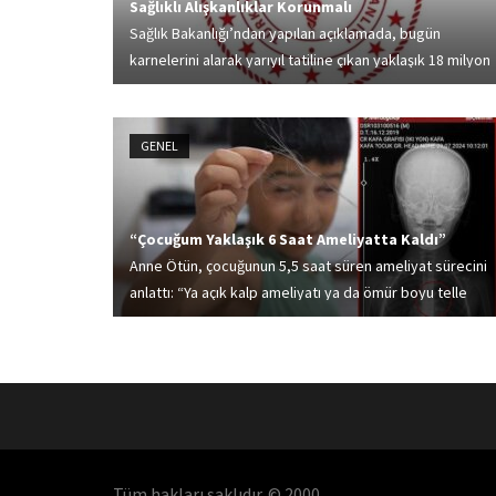
Sağlıklı Alışkanlıklar Korunmalı
Sağlık Bakanlığı’ndan yapılan açıklamada, bugün
karnelerini alarak yarıyıl tatiline çıkan yaklaşık 18 milyon
öğrenciye yönelik beslenme, uyku düzeni, fiziksel
aktivitelerle ilgili uyarılarda bulunuldu
GENEL
“Çocuğum Yaklaşık 6 Saat Ameliyatta Kaldı”
Anne Ötün, çocuğunun 5,5 saat süren ameliyat sürecini
anlattı: “Ya açık kalp ameliyatı ya da ömür boyu telle
yaşamak zorundaydı. Çok acılı günler geçirdik, kimsenin
canı yanmasın.”
Tüm hakları saklıdır. © 2000