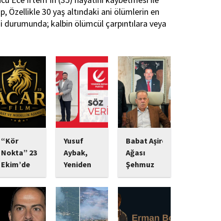
 Özellikle 30 yaş altındaki ani ölümlerin en
esi durumunda; kalbin ölümcül çarpıntılara veya
“Kör
Yusuf
Babat Aşiret
Nokta” 23
Aybak,
Ağası
Ekim’de
Yeniden
Şehmuz
Vizyonda:
Refah
Babat,
Psikolojik
Partisi
Devletine
Gerilim
Sultangazi
Bağlılığı ve
Tutkunlarını
Gençlik
Yatırımlarıyla