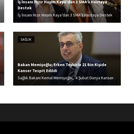
İş İnsanı Hızır Haşim Kaya’dan 3 SMA’lı Hastaya
Destek
İş İnsanı Hızır Haşim Kaya’dan 3 SMA’lı Hastaya Destek
Toplumsal sorumluluk projeleriyle sık sık gündeme
gelen iş insanı Hızır Haşim Kaya, bu kez de SMA hastası
çocuklara umut oldu. Kaya, tedavi sürecinde yüksek...
SAĞLIK
Bakan Memişoğlu: Erken Teşhisle 21 Bin Kişide
Kanser Tespit Edildi
Sağlık Bakanı Kemal Memişoğlu, '4 Şubat Dünya Kanser
Günü' nedeniyle yaptığı paylaşımda, Son 1 yıl içerisinde
15 milyon vatandaşımıza toplam 40 milyon hatırlatma
mesajı göndererek kanser taramalarına davet ettik;
tarama...