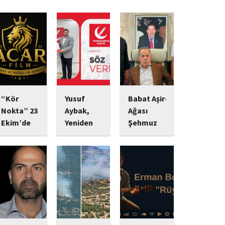
“Kör
Yusuf
Babat Aşiret
Nokta” 23
Aybak,
Ağası
Ekim’de
Yeniden
Şehmuz
Vizyonda:
Refah
Babat,
Psikolojik
Partisi
Devletine
Gerilim
Sultangazi
Bağlılığı ve
Tutkunlarını
Gençlik
Yatırımlarıyla
Bekleyen
Kolları
Dikkat
Yeni Yapım
Başkanlığı
Çekiyor
Görevine
Başrolünde
Ekonomik
Başladı
Mert
yatırımlarını