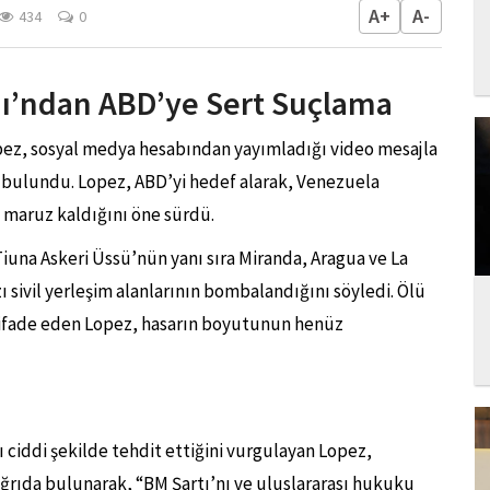
A+
A-
434
0
’ndan ABD’ye Sert Suçlama
ez, sosyal medya hesabından yayımladığı video mesajla
da bulundu. Lopez, ABD’yi hedef alarak, Venezuela
” maruz kaldığını öne sürdü.
Tiuna Askeri Üssü’nün yanı sıra Miranda, Aragua ve La
zı sivil yerleşim alanlarının bombalandığını söyledi. Ölü
nü ifade eden Lopez, hasarın boyutunun henüz
rı ciddi şekilde tehdit ettiğini vurgulayan Lopez,
çağrıda bulunarak, “BM Şartı’nı ve uluslararası hukuku