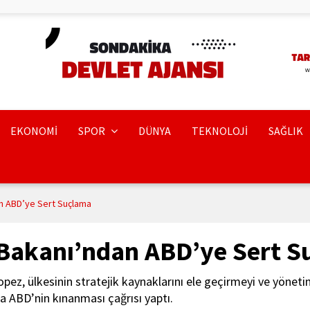
EKONOMİ
SPOR
DÜNYA
TEKNOLOJİ
SAĞLIK
n ABD’ye Sert Suçlama
Bakanı’ndan ABD’ye Sert S
z, ülkesinin stratejik kaynaklarını ele geçirmeyi ve yönetim
a ABD’nin kınanması çağrısı yaptı.