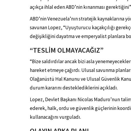
açıkça ihlal eden ABD’nin kınanması gerektiğini” 
ABD’nin Venezuela’nın stratejik kaynaklarına yöne
savunan Lopez, “Uyuşturucu kaçakçılığı gerekçes
değişikliğini dayatma ve emperyalist planlara bo
“TESLİM OLMAYACAĞIZ”
“Bize saldırdılar ancak bizi asla yenemeyecekler
hareket etmeye çağırdı. Ulusal savunma planlar
Olağanüstü Hal Kanunu ve Ulusal Güvenlik Kanun
durum kararını desteklediklerini açıkladı.
Lopez, Devlet Başkanı Nicolas Maduro’nun talim
ederek, halk, ordu ve güvenlik güçlerinin koord
kullanacağını vurguladı.
OLAYIN ARKA PLANI