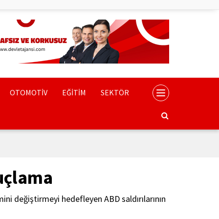
OTOMOTİV
EĞİTİM
SEKTÖR
uçlama
ini değiştirmeyi hedefleyen ABD saldırılarının