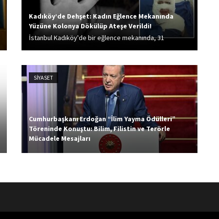
Kadıköy’de Dehşet: Kadın Eğlence Mekanında
Yüzüne Kolonya Dökülüp Ateşe Verildi!
İstanbul Kadıköy'de bir eğlence mekanında, 31
yaşındaki Gözde Yılmaz'ın yüzüne kolonya dökerek
ateşe verdiği iddia edilen kadın şüpheli tutuklandı.
SİYASET
Cumhurbaşkanı Erdoğan “İlim Yayma Ödülleri”
Töreninde Konuştu: Bilim, Filistin ve Terörle
Mücadele Mesajları
Cumhurbaşkanı Recep Tayyip Erdoğan, Atatürk Kültür
Merkezi'nde İlim Yayma Ödülleri törenine katıldı.
Cumhurbaşkanı Erdoğan 188 kurumdan toplam 1324
başvuruyla yeni bir rekor daha kırıldı. Neden bizim bir
Nobel'imiz olmasın? dedi....