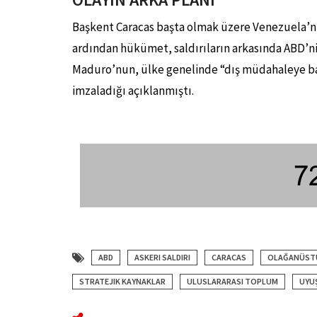
Başkent Caracas başta olmak üzere Venezuela’nı
ardından hükümet, saldırıların arkasında ABD’
Maduro’nun, ülke genelinde “dış müdahaleye b
imzaladığı açıklanmıştı.
ABD
ASKERI SALDIRI
CARACAS
OLAĞANÜST
STRATEJIK KAYNAKLAR
ULUSLARARASI TOPLUM
UYU