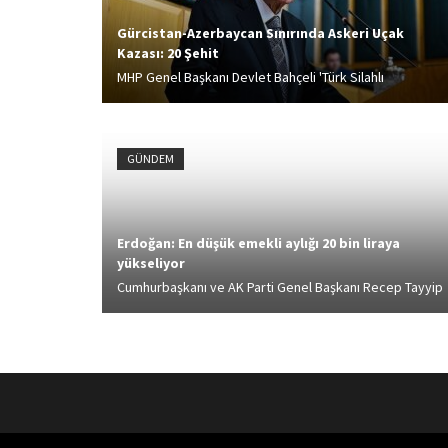
Gürcistan-Azerbaycan Sınırında Askeri Uçak
Kazası: 20 Şehit
MHP Genel Başkanı Devlet Bahçeli 'Türk Silahlı
Kuvvetlerine Ait C-130 Tipi Askeri Kargo Uçağının
Düşmesiyle ilgili' yazılı açıklamada bulundu. Bahçeli, Bu
elim ve feci olay elbette bütün yönleriyle incelenecek,
GÜNDEM
her...
Erdoğan: En düşük emekli aylığı 20 bin liraya
yükseliyor
Cumhurbaşkanı ve AK Parti Genel Başkanı Recep Tayyip
Erdoğan, partisinin TBMM Grup Toplantısı'nda önemli
açıklamalarda bulundu. Suriye Kürtlerine çağrı yapan
Erdoğan Türkiye Cumhuriyeti buradayken, bu devlet
hamdolsun dimdik ayaktayken kimsenin...