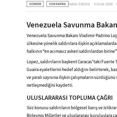
Haber Editörü
3 Ocak 2026
GÜNDEM
SON DAKİKA
Venezuela Savunma Bakanı
Venezuela Savunma Bakanı Vladimir Padrino Lop
ülkesine yönelik saldırılara ilişkin açıklamalar
halkının “en acımasız askeri saldırılardan birine
Lopez, saldırıların başkent Caracas’taki Fuerte 
Guaira eyaletlerini hedef aldığını belirterek, ba
ve yaralı sayısına ilişkin çalışmaların sürdüğü
netleşmediğini kaydetti.
ULUSLARARASI TOPLUMA ÇAĞRI
Söz konusu saldırıların bölgesel barış ve istikra
Birleşmiş Milletler ve uluslararası kuruluşlara 