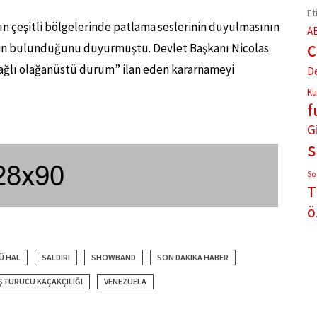
Et
n çeşitli bölgelerinde patlama seslerinin duyulmasının
A
nin bulunduğunu duyurmuştu. Devlet Başkanı Nicolas
ağlı olağanüstü durum” ilan eden kararnameyi
D
Ku
f
G
So
T
ö
Ü HAL
SALDIRI
SHOWBAND
SON DAKIKA HABER
ŞTURUCU KAÇAKÇILIĞI
VENEZUELA