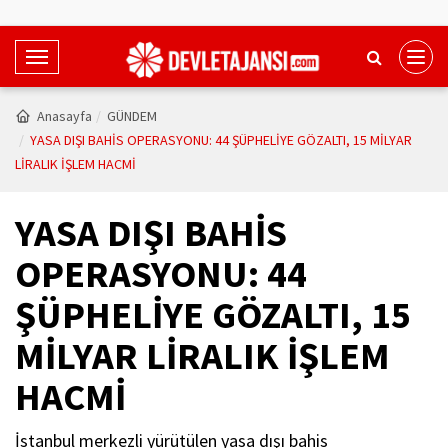
T
o
g
Anasayfa
GÜNDEM
g
YASA DIŞI BAHİS OPERASYONU: 44 ŞÜPHELİYE GÖZALTI, 15 MİLYAR
l
LİRALIK İŞLEM HACMİ
e
N
YASA DIŞI BAHİS
a
v
OPERASYONU: 44
i
ŞÜPHELİYE GÖZALTI, 15
g
a
MİLYAR LİRALIK İŞLEM
t
i
HACMİ
o
n
İstanbul merkezli yürütülen yasa dışı bahis