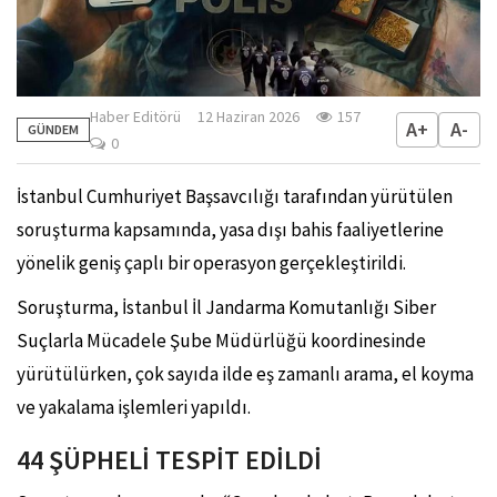
Haber Editörü
12 Haziran 2026
157
A+
A-
GÜNDEM
0
İstanbul Cumhuriyet Başsavcılığı tarafından yürütülen
soruşturma kapsamında, yasa dışı bahis faaliyetlerine
yönelik geniş çaplı bir operasyon gerçekleştirildi.
Soruşturma, İstanbul İl Jandarma Komutanlığı Siber
Suçlarla Mücadele Şube Müdürlüğü koordinesinde
yürütülürken, çok sayıda ilde eş zamanlı arama, el koyma
ve yakalama işlemleri yapıldı.
44 ŞÜPHELİ TESPİT EDİLDİ