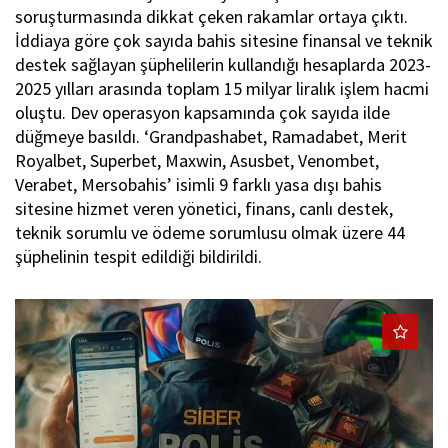
soruşturmasında dikkat çeken rakamlar ortaya çıktı.
İddiaya göre çok sayıda bahis sitesine finansal ve teknik
destek sağlayan şüphelilerin kullandığı hesaplarda 2023-
2025 yılları arasında toplam 15 milyar liralık işlem hacmi
oluştu. Dev operasyon kapsamında çok sayıda ilde
düğmeye basıldı. ‘Grandpashabet, Ramadabet, Merit
Royalbet, Superbet, Maxwin, Asusbet, Venombet,
Verabet, Mersobahis’ isimli 9 farklı yasa dışı bahis
sitesine hizmet veren yönetici, finans, canlı destek,
teknik sorumlu ve ödeme sorumlusu olmak üzere 44
şüphelinin tespit edildiği bildirildi.