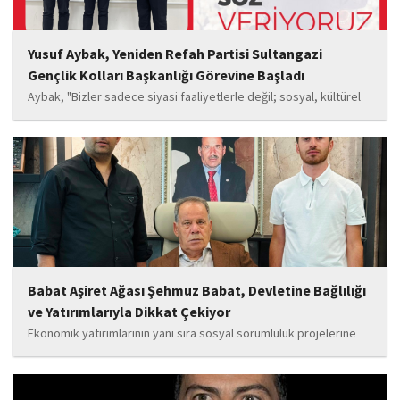
Yusuf Aybak, Yeniden Refah Partisi Sultangazi
Gençlik Kolları Başkanlığı Görevine Başladı
Aybak, "Bizler sadece siyasi faaliyetlerle değil; sosyal, kültürel
ve manevi değerleri güçlendiren çalışmalarla da gençlerimizin
yanında olacağız. Sultangazi'de birlik ve beraberlik ruhunu daha
da güçlendirecek projeleri hayata geçirmek için ekip...
Babat Aşiret Ağası Şehmuz Babat, Devletine Bağlılığı
ve Yatırımlarıyla Dikkat Çekiyor
Ekonomik yatırımlarının yanı sıra sosyal sorumluluk projelerine
de önem veren Babat'ın, eğitim alanında bir lise ile iki okulun
yapımına katkı sunduğu, ayrıca Şırnak'ın çeşitli noktalarında
tamamlanan ve yapımı devam eden...