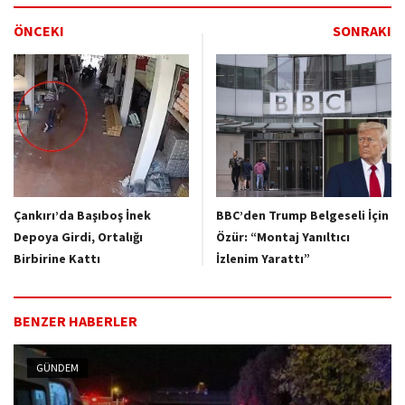
ÖNCEKI
SONRAKI
Çankırı’da Başıboş İnek
BBC’den Trump Belgeseli İçin
Depoya Girdi, Ortalığı
Özür: “Montaj Yanıltıcı
Birbirine Kattı
İzlenim Yarattı”
BENZER HABERLER
GÜNDEM