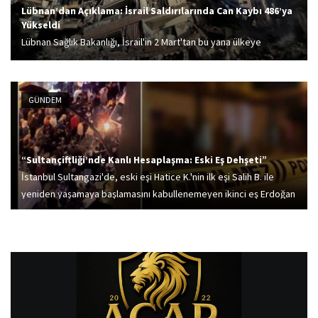
Lübnan’dan Açıklama: İsrail Saldırılarında Can Kaybı 486’ya
Yükseldi
Lübnan Sağlık Bakanlığı, İsrail'in 2 Mart'tan bu yana ülkeye
gerçekleştirdiği saldırılarda hayatını kaybedenlerin sayısının 92
artarak 486'ya, yaralı sayısının ise 1313'e yükseldiğini bildirdi.
GÜNDEM
“Sultançiftliği’nde Kanlı Hesaplaşma: Eski Eş Dehşeti”
İstanbul Sultangazi'de, eski eşi Hatice K.'nin ilk eşi Salih B. ile
yeniden yaşamaya başlamasını kabullenemeyen ikinci eş Erdoğan
A., ikilinin alışveriş yaptığı sırada Salih B.'ye silahla ateş etti. Salih
B....