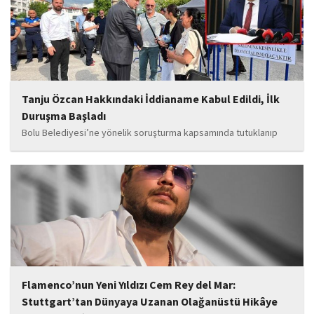
bilgilere göre, soruşturmanın ani bir operasyonla değil, aylar...
Tanju Özcan Hakkındaki İddianame Kabul Edildi, İlk
Duruşma Başladı
Bolu Belediyesi’ne yönelik soruşturma kapsamında tutuklanıp
belediye başkanlığı görevinden uzaklaştırılan Tanju Özcan’ın da
aralarında bulunduğu 6’sı tutuklu 19 sanığın yargılandığı dava
başladı.
Flamenco’nun Yeni Yıldızı Cem Rey del Mar:
Stuttgart’tan Dünyaya Uzanan Olağanüstü Hikâye