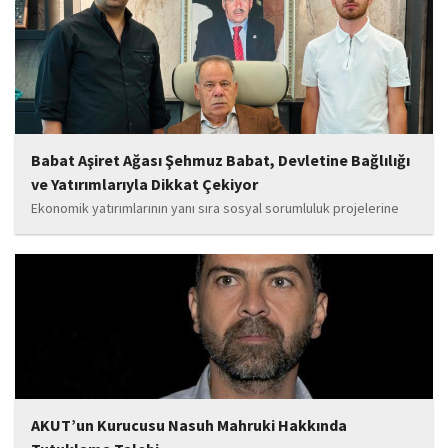
da güçlendirecek projeleri hayata geçirmek için ekip...
Babat Aşiret Ağası Şehmuz Babat, Devletine Bağlılığı
ve Yatırımlarıyla Dikkat Çekiyor
Ekonomik yatırımlarının yanı sıra sosyal sorumluluk projelerine
de önem veren Babat'ın, eğitim alanında bir lise ile iki okulun
yapımına katkı sunduğu, ayrıca Şırnak'ın çeşitli noktalarında
tamamlanan ve yapımı devam eden...
AKUT’un Kurucusu Nasuh Mahruki Hakkında