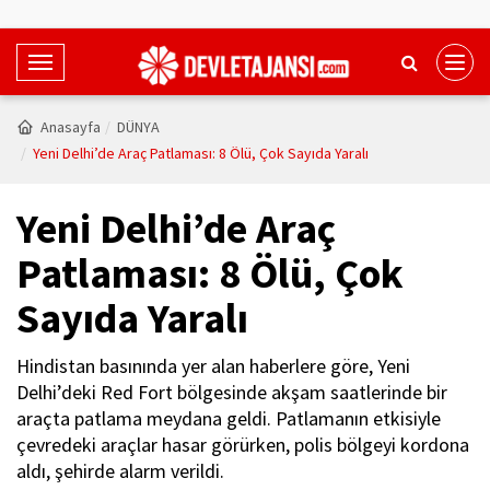
T
o
g
Anasayfa
DÜNYA
g
Yeni Delhi’de Araç Patlaması: 8 Ölü, Çok Sayıda Yaralı
l
e
Yeni Delhi’de Araç
N
a
Patlaması: 8 Ölü, Çok
v
Sayıda Yaralı
i
g
a
Hindistan basınında yer alan haberlere göre, Yeni
t
Delhi’deki Red Fort bölgesinde akşam saatlerinde bir
i
araçta patlama meydana geldi. Patlamanın etkisiyle
o
çevredeki araçlar hasar görürken, polis bölgeyi kordona
n
aldı, şehirde alarm verildi.