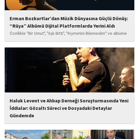
Erman Bozkurtlar’dan Müzik Dünyasına Güçlü Dönüş:
“Rüya” Albümü Dijital Platformlarda Yerini Aldı
Özellikle "Bir Umut", "Aşk Bitti", "Kıymetini Bilemedim" ve albüme
adını veren "Rüya" parçalarının kısa süre içerisinde öne çıkan
eserler arasında yer alması bekleniyor. Albüm, sanatçının önceki
çalışmalarına göre daha olgun,...
Haluk Levent ve Ahbap Derneği Soruşturmasında Yeni
İddialar: Gözaltı Süreci ve Dosyadaki Detaylar
Gündemde
İstanbul Cumhuriyet Başsavcılığı tarafından yürütülen ve Haluk
Levent ile kurucusu olduğu Ahbap Derneği'ni kapsadığı belirtilen
soruşturmaya ilişkin yeni iddialar gündeme geldi. Edinilen