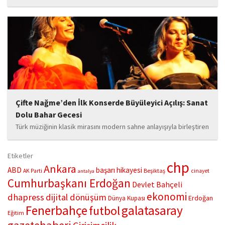
hayata geçirdiği örnek çalışma ile hem eğitim camiasının hem de
toplumun dikkatini çekiyor. “Hayatta yaşattığın mutluluk en güzel
hediyedir” anlayışıyla yola çıkan Bozkurt,...
Çifte Nağme’den İlk Konserde Büyüleyici Açılış: Sanat
Dolu Bahar Gecesi
Türk müziğinin klasik mirasını modern sahne anlayışıyla birleştiren
“Çifte Nağme” projesi, ilk konserini İstanbul Ataşehir’de bulunan
Mustafa Saffet Kültür Merkezi sahnesinde sanatseverlerle
Etiketler
buluşturdu. Yoğun katılımla gerçekleşen gece, müzikal çeşitlilik
chp
Ankara
ABD
başarı hikayesi
Beşiktaş
AK Parti
cinayet
antalya
ve...
Cumhurbaşkanı Erdoğan
Devlet Bahçeli
ekonomi
dhapress
dijital dönüşüm
Erdoğan
Dünya Kupası
Fenerbahçe
galatasaray
futbol
Eğitim