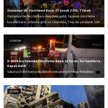
Osmaniye’de Zincirleme Kaza: 1’i Çocuk 2 Ölü, 7 Yaralı
Osmaniye'de feci bir kaza meydana geldi. Yaşanan zincirleme
kazada 3 araç birbirine girdi ve 2 kişi öldü, 7 kişi de yaralandı. İşte
detaylar...
GÜNDEM
D-650 Kara Yolunda Zincirleme Kaza: 12 Yaralı, Yol Saatlerce
Kapalı Kaldı
Sakarya D-650 kara yolu Bilecik istikameti Kumbaşı Mahallesi
mevkiinde iki tır, bir midibüs, bir kamyonet ve iki otomobilin
karıştığı zincirleme trafik kazası meydana geldi. Yaşanan bu büyük
kazada araçlarda bulunan...
DÜNYA