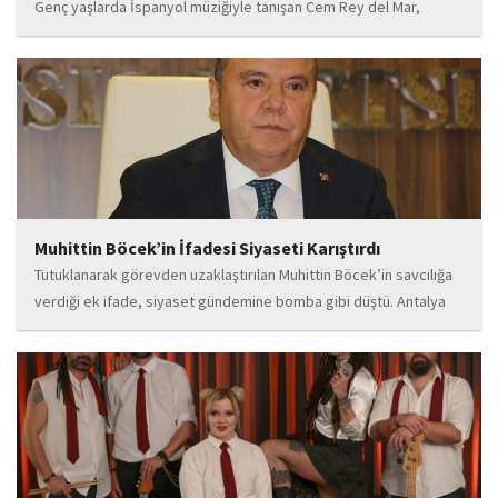
Genç yaşlarda İspanyol müziğiyle tanışan Cem Rey del Mar,
flamenco kültürünün büyüleyici atmosferinden etkilenerek
kendisini bu alana yönlendirdi. Saatler süren disiplinli çalışmalar,
teknik gelişim ve müziğe olan tutkusu, onu kısa...
Muhittin Böcek’in İfadesi Siyaseti Karıştırdı
Tutuklanarak görevden uzaklaştırılan Muhittin Böcek’in savcılığa
verdiği ek ifade, siyaset gündemine bomba gibi düştü. Antalya
Cumhuriyet Savcılığı’na kendi isteğiyle başvurarak ifade verdiği
öğrenilen Böcek’in açıklamalarında, 31 Mart 2024 yerel
seçimleri...