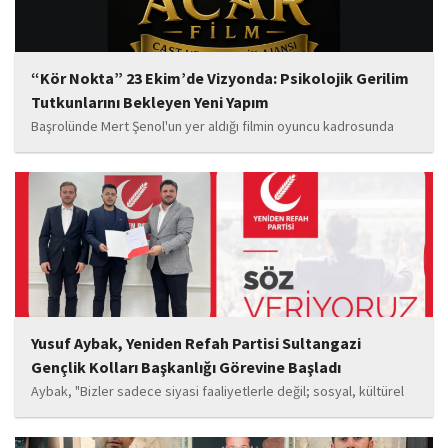
“Kör Nokta” 23 Ekim’de Vizyonda: Psikolojik Gerilim
Tutkunlarını Bekleyen Yeni Yapım
Başrolünde Mert Şenol'un yer aldığı filmin oyuncu kadrosunda
Esma Kıyanç, Ayşe Aktaş, Berna Kıyanç, Gökay Alpaslan Şahin,
Sema Yaldıran, Sıla Altıntaş, İsmail Akkoç, Celal Acar ve çocuk
oyuncu Görkem Akyol...
Yusuf Aybak, Yeniden Refah Partisi Sultangazi
Gençlik Kolları Başkanlığı Görevine Başladı
Aybak, "Bizler sadece siyasi faaliyetlerle değil; sosyal, kültürel
ve manevi değerleri güçlendiren çalışmalarla da gençlerimizin
yanında olacağız. Sultangazi'de birlik ve beraberlik ruhunu daha