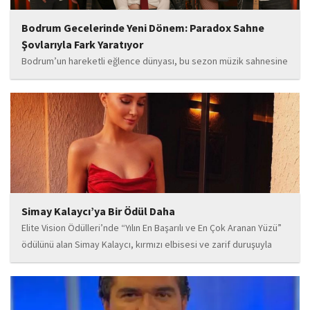
Bodrum Gecelerinde Yeni Dönem: Paradox Sahne
Şovlarıyla Fark Yaratıyor
Bodrum’un hareketli eğlence dünyası, bu sezon müzik sahnesine
iddialı bir giriş yapan “Paradox” ile yeni bir enerji kazanıyor. Güçlü
sahne performansı, uluslararası standartlardaki repertuarı ve
deneyimli müzisyen kadrosuyla dikkat çeken...
Simay Kalaycı’ya Bir Ödül Daha
Elite Vision Ödülleri’nde “Yılın En Başarılı ve En Çok Aranan Yüzü”
ödülünü alan Simay Kalaycı, kırmızı elbisesi ve zarif duruşuyla
geceye damga vurdu. Takı markasıyla da dikkat çeken Kalaycı,
Wilma...