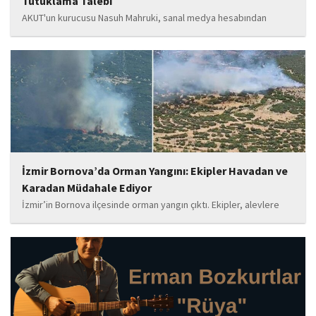
Tutuklama Talebi
AKUT'un kurucusu Nasuh Mahruki, sanal medya hesabından
yaptığı '15 Temmuz' paylaşımı nedeniyle 'Halkı kin ve düşmanlığa
tahrik veya aşağılama' suçundan gözaltına alındı. Mahruki,
tutuklama talebiyle Sulh Ceza Hakimliği'ne sevk edildi.
İzmir Bornova’da Orman Yangını: Ekipler Havadan ve
Karadan Müdahale Ediyor
İzmir’in Bornova ilçesinde orman yangın çıktı. Ekipler, alevlere
havadan ve karadan müdahale ediyor.