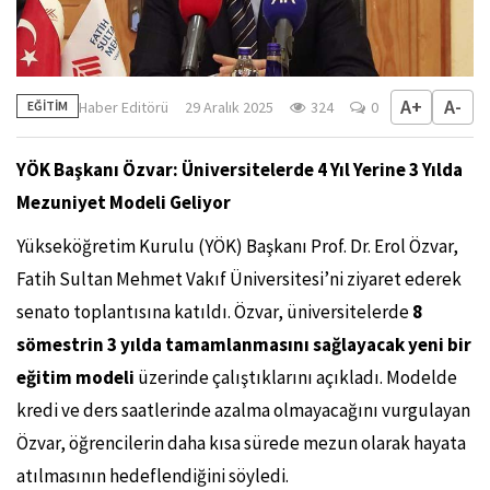
A+
A-
Haber Editörü
29 Aralık 2025
324
0
EĞİTİM
YÖK Başkanı Özvar: Üniversitelerde 4 Yıl Yerine 3 Yılda
Mezuniyet Modeli Geliyor
Yükseköğretim Kurulu (YÖK) Başkanı Prof. Dr. Erol Özvar,
Fatih Sultan Mehmet Vakıf Üniversitesi’ni ziyaret ederek
senato toplantısına katıldı. Özvar, üniversitelerde
8
sömestrin 3 yılda tamamlanmasını sağlayacak yeni bir
eğitim modeli
üzerinde çalıştıklarını açıkladı. Modelde
kredi ve ders saatlerinde azalma olmayacağını vurgulayan
Özvar, öğrencilerin daha kısa sürede mezun olarak hayata
atılmasının hedeflendiğini söyledi.