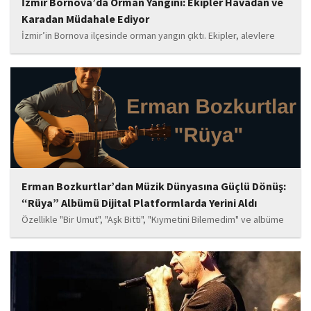
İzmir Bornova’da Orman Yangını: Ekipler Havadan ve
Karadan Müdahale Ediyor
İzmir’in Bornova ilçesinde orman yangın çıktı. Ekipler, alevlere
havadan ve karadan müdahale ediyor.
Erman Bozkurtlar’dan Müzik Dünyasına Güçlü Dönüş:
“Rüya” Albümü Dijital Platformlarda Yerini Aldı
Özellikle "Bir Umut", "Aşk Bitti", "Kıymetini Bilemedim" ve albüme
adını veren "Rüya" parçalarının kısa süre içerisinde öne çıkan
eserler arasında yer alması bekleniyor. Albüm, sanatçının önceki
çalışmalarına göre daha olgun,...