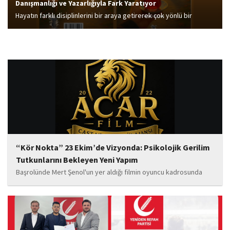
Danışmanlığı ve Yazarlığıyla Fark Yaratıyor
Hayatın farklı disiplinlerini bir araya getirerek çok yönlü bir
kariyer inşa eden Seyfi Öztaş, eğitimden aile danışmanlığına,
edebiyattan toplumsal analizlere kadar geniş bir yelpazede
çalışmalar yürütüyor. Fizik biliminin netliğiyle insan...
“Kör Nokta” 23 Ekim’de Vizyonda: Psikolojik Gerilim
Tutkunlarını Bekleyen Yeni Yapım
Başrolünde Mert Şenol'un yer aldığı filmin oyuncu kadrosunda
Esma Kıyanç, Ayşe Aktaş, Berna Kıyanç, Gökay Alpaslan Şahin,
Sema Yaldıran, Sıla Altıntaş, İsmail Akkoç, Celal Acar ve çocuk
oyuncu Görkem Akyol...