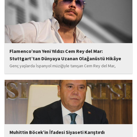
başladı.
Flamenco’nun Yeni Yıldızı Cem Rey del Mar:
Stuttgart’tan Dünyaya Uzanan Olağanüstü Hikâye
Genç yaşlarda İspanyol müziğiyle tanışan Cem Rey del Mar,
flamenco kültürünün büyüleyici atmosferinden etkilenerek
kendisini bu alana yönlendirdi. Saatler süren disiplinli çalışmalar,
teknik gelişim ve müziğe olan tutkusu, onu kısa...
Muhittin Böcek’in İfadesi Siyaseti Karıştırdı