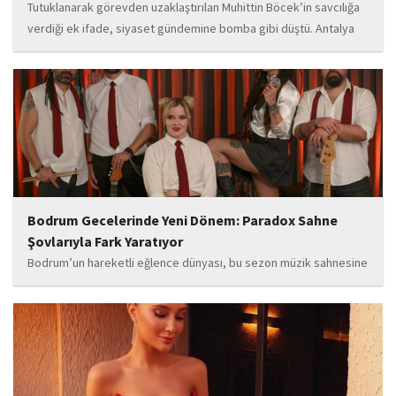
Tutuklanarak görevden uzaklaştırılan Muhittin Böcek’in savcılığa
verdiği ek ifade, siyaset gündemine bomba gibi düştü. Antalya
Cumhuriyet Savcılığı’na kendi isteğiyle başvurarak ifade verdiği
öğrenilen Böcek’in açıklamalarında, 31 Mart 2024 yerel
seçimleri...
Bodrum Gecelerinde Yeni Dönem: Paradox Sahne
Şovlarıyla Fark Yaratıyor
Bodrum’un hareketli eğlence dünyası, bu sezon müzik sahnesine
iddialı bir giriş yapan “Paradox” ile yeni bir enerji kazanıyor. Güçlü
sahne performansı, uluslararası standartlardaki repertuarı ve
deneyimli müzisyen kadrosuyla dikkat çeken...