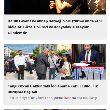
Haluk Levent ve Ahbap Derneği Soruşturmasında Yeni
İddialar: Gözaltı Süreci ve Dosyadaki Detaylar
Gündemde
İstanbul Cumhuriyet Başsavcılığı tarafından yürütülen ve Haluk
Levent ile kurucusu olduğu Ahbap Derneği'ni kapsadığı belirtilen
soruşturmaya ilişkin yeni iddialar gündeme geldi. Edinilen
bilgilere göre, soruşturmanın ani bir operasyonla değil, aylar...
Tanju Özcan Hakkındaki İddianame Kabul Edildi, İlk
Duruşma Başladı
Bolu Belediyesi’ne yönelik soruşturma kapsamında tutuklanıp
belediye başkanlığı görevinden uzaklaştırılan Tanju Özcan’ın da
aralarında bulunduğu 6’sı tutuklu 19 sanığın yargılandığı dava