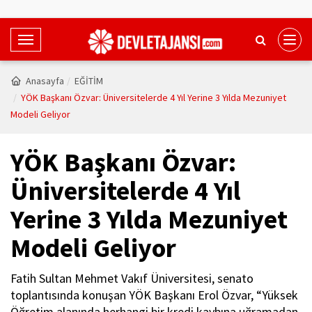
T
o
g
Anasayfa
EĞİTİM
g
YÖK Başkanı Özvar: Üniversitelerde 4 Yıl Yerine 3 Yılda Mezuniyet
l
Modeli Geliyor
e
N
YÖK Başkanı Özvar:
a
v
Üniversitelerde 4 Yıl
i
Yerine 3 Yılda Mezuniyet
g
a
Modeli Geliyor
t
i
Fatih Sultan Mehmet Vakıf Üniversitesi, senato
o
toplantısında konuşan YÖK Başkanı Erol Özvar, “Yüksek
n
Öğretim alanında herhangi bir kredi kaybına uğramadan