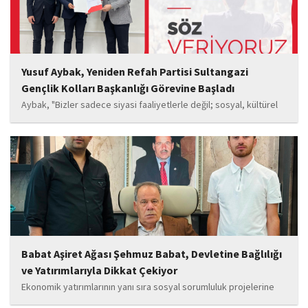
Yusuf Aybak, Yeniden Refah Partisi Sultangazi
Gençlik Kolları Başkanlığı Görevine Başladı
Aybak, "Bizler sadece siyasi faaliyetlerle değil; sosyal, kültürel
ve manevi değerleri güçlendiren çalışmalarla da gençlerimizin
yanında olacağız. Sultangazi'de birlik ve beraberlik ruhunu daha
da güçlendirecek projeleri hayata geçirmek için ekip...
Babat Aşiret Ağası Şehmuz Babat, Devletine Bağlılığı
ve Yatırımlarıyla Dikkat Çekiyor
Ekonomik yatırımlarının yanı sıra sosyal sorumluluk projelerine
de önem veren Babat'ın, eğitim alanında bir lise ile iki okulun