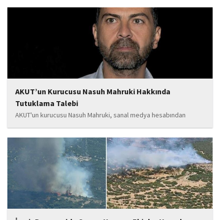
yapımına katkı sunduğu, ayrıca Şırnak'ın çeşitli noktalarında
tamamlanan ve yapımı devam eden...
AKUT’un Kurucusu Nasuh Mahruki Hakkında
Tutuklama Talebi
AKUT'un kurucusu Nasuh Mahruki, sanal medya hesabından
yaptığı '15 Temmuz' paylaşımı nedeniyle 'Halkı kin ve düşmanlığa
tahrik veya aşağılama' suçundan gözaltına alındı. Mahruki,
tutuklama talebiyle Sulh Ceza Hakimliği'ne sevk edildi.