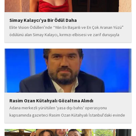
Simay Kalaycı’ya Bir Ödül Daha
Elite Vision Ödülleri’nde “Yılın En Başarılı ve En Çok Aranan Yüzü”
ödülünü alan Simay Kalaycı, kırmızı elbisesi ve zarif duruşuyla
geceye damga vurdu. Takı markasıyla da dikkat çeken Kalaycı,
Wilma...
Rasim Ozan Kütahyalı Gözaltına Alındı
Adana merkezli yürütülen 'yasa dışı bahis' operasyonu
kapsamında gazeteci Rasim Ozan Kütahyalı İstanbul'daki evinde
gözaltına alındı.