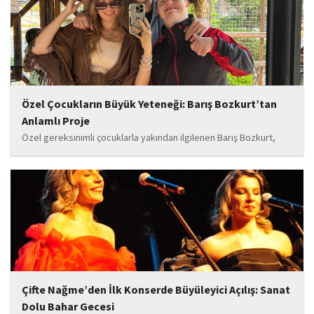
Özel Çocukların Büyük Yeteneği: Barış Bozkurt’tan
Anlamlı Proje
Özel gereksinimli çocuklarla yakından ilgilenen Barış Bozkurt,
hayata geçirdiği örnek çalışma ile hem eğitim camiasının hem de
toplumun dikkatini çekiyor. “Hayatta yaşattığın mutluluk en güzel
hediyedir” anlayışıyla yola çıkan Bozkurt,...
Çifte Nağme’den İlk Konserde Büyüleyici Açılış: Sanat
Dolu Bahar Gecesi