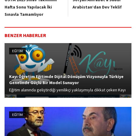
Hafta Sonu Yapılacak İki
Arabistan’dan Dev Teklif
Sınavla Tamamlıyor
BENZER HABERLER
EĞİTİM
Kayı Öğretim Eğitimde Dijital Dönüşüm Vizyonuyla Türkiye
Genelinde Güçlü Bir Model Sunuyor
Eğitim alanında geliştirdiği yenilikçi yaklaşımıyla dikkat çeken Kayı
Öğretim, ilkokuldan lise son sınıfa kadar öğrencilerin tüm
akademik süreçlerine destek sağlayan kapsamlı bir dijital
öğrenme modeli sunmaktadır. Tam öğrenme sistemi üzerine...
EĞİTİM