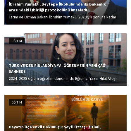
İbrahim Yumaklı, Beytepe İlkokulu’nda iki bakanlık
arasındaki işbirliği protokolünü imzaladı.
Tarım ve Orman Bakanı İbrahim Yumaklı, 2029 yılı sonuna kadar
devam edecek protokolle, 7 farklı konuyu Milli Eğitim Bakanlığı ile
hayata geçireceklerini belirterek, Protokolde, özellikle tarımsal
eğitim, yeşil vatanın korunması,...
EĞİTİM
TÜRKİYE’DEN FİNLANDİYA’YA: ÖĞRENMENİN YENİ ÇAĞI
SAHNEDE
2024–2025 eğitim öğretim döneminde Eğitimci-Yazar Hilal Ateş
Öztan ve Prof. Dr. Mustafa Sever liderliğinde model yeniden
yapılandırılarak ilkokul ve ortaokul seviyelerine taşındı. Bu
dönüşümle birlikte Vitanova School, yalnızca bir program...
EĞİTİM
Hayatın Üç Renkli Dokunuşu: Seyfi Öztaş Eğitimi,