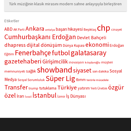
Türk müziğinin klasik mirasını modern sahne anlayışıyla birleştiren
“Çifte Nağme” projesi, ilk konserini İstanbul Ataşehir’de bulunan
Mustafa Saffet Kültür Merkezi sahnesinde sanatseverlerle
Etiketler
buluşturdu. Yoğun katılımla gerçekleşen gece, müzikal çeşitlilik
chp
Ankara
ABD
başarı hikayesi
Beşiktaş
AK Parti
cinayet
antalya
ve...
Cumhurbaşkanı Erdoğan
Devlet Bahçeli
ekonomi
dhapress
dijital dönüşüm
Erdoğan
Dünya Kupası
Fenerbahçe
galatasaray
futbol
Eğitim
gazetehaberi
Girişimcilik
müşteri
inovasyon
kılıçdaroğlu
showband
siyaset
Sosyal
sağlık
memnuniyeti
son dakika
Süper Lig
Medya
tbmm
Sosyal Sorumluluk
terörle mücadele
Transfer
özgür
Türkiye
tutuklama
yatırım
trump
Yerli Üretim
İstanbul
özel
İş Dünyası
İran
İzmir
İsrail