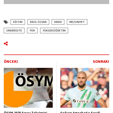
EĞITIM
EROL ÖZVAR
KREDI
MEZUNIYET
ÜNIVERSITE
YÖK
YÜKSEKÖĞRETIM
ÖNCEKI
SONRAKI
ÖSYM 2025 Sınav Takvimini
Sofyan Amrabat’a Suudi