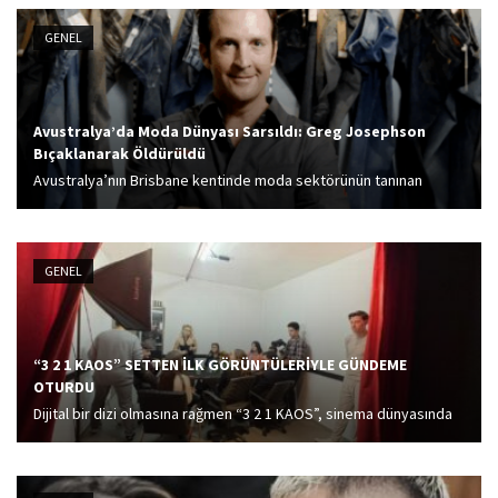
4 bin 99 metre uzunluğundaki 3 çift tüp tünelden oluşan Kırkdilim
Tünelleri'nde sona yaklaştıklarını bildirdi.
GENEL
Avustralya’da Moda Dünyası Sarsıldı: Greg Josephson
Bıçaklanarak Öldürüldü
Avustralya’nın Brisbane kentinde moda sektörünün tanınan
isimlerinden Greg Josephson, kendi lüks villasındaki partide
bıçaklanarak hayatını kaybetti.
GENEL
“3 2 1 KAOS” SETTEN İLK GÖRÜNTÜLERİYLE GÜNDEME
OTURDU
Dijital bir dizi olmasına rağmen “3 2 1 KAOS”, sinema dünyasında
beklenenden çok daha büyük bir etki yarattı. Yapımcı Kenan
Keloğlu ve senarist Aytuğ Toygarlı imzasını taşıyan proje, absürt
komedi...