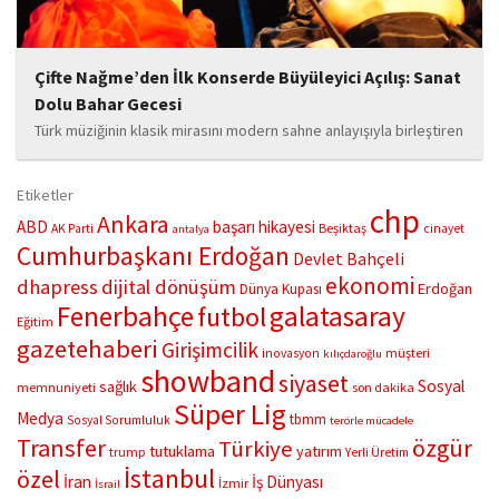
Çifte Nağme’den İlk Konserde Büyüleyici Açılış: Sanat
Dolu Bahar Gecesi
Türk müziğinin klasik mirasını modern sahne anlayışıyla birleştiren
“Çifte Nağme” projesi, ilk konserini İstanbul Ataşehir’de bulunan
Mustafa Saffet Kültür Merkezi sahnesinde sanatseverlerle
Etiketler
buluşturdu. Yoğun katılımla gerçekleşen gece, müzikal çeşitlilik
chp
Ankara
ABD
başarı hikayesi
Beşiktaş
AK Parti
cinayet
antalya
ve...
Cumhurbaşkanı Erdoğan
Devlet Bahçeli
ekonomi
dhapress
dijital dönüşüm
Erdoğan
Dünya Kupası
Fenerbahçe
galatasaray
futbol
Eğitim
gazetehaberi
Girişimcilik
müşteri
inovasyon
kılıçdaroğlu
showband
siyaset
Sosyal
sağlık
memnuniyeti
son dakika
Süper Lig
Medya
tbmm
Sosyal Sorumluluk
terörle mücadele
Transfer
özgür
Türkiye
tutuklama
yatırım
trump
Yerli Üretim
İstanbul
özel
İran
İş Dünyası
İzmir
İsrail