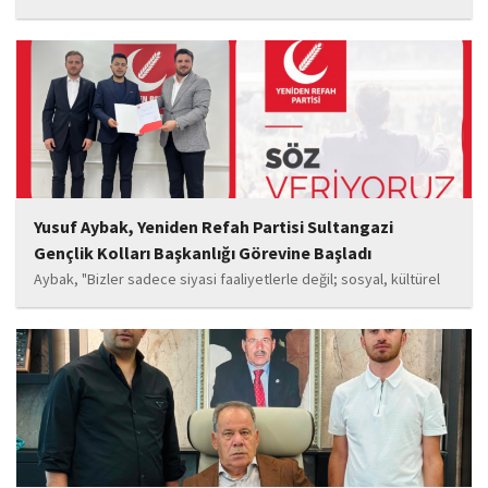
Esma Kıyanç, Ayşe Aktaş, Berna Kıyanç, Gökay Alpaslan Şahin,
Sema Yaldıran, Sıla Altıntaş, İsmail Akkoç, Celal Acar ve çocuk
oyuncu Görkem Akyol...
Yusuf Aybak, Yeniden Refah Partisi Sultangazi
Gençlik Kolları Başkanlığı Görevine Başladı
Aybak, "Bizler sadece siyasi faaliyetlerle değil; sosyal, kültürel
ve manevi değerleri güçlendiren çalışmalarla da gençlerimizin
yanında olacağız. Sultangazi'de birlik ve beraberlik ruhunu daha
da güçlendirecek projeleri hayata geçirmek için ekip...