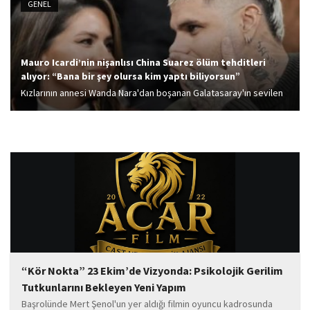
GENEL
Mauro Icardi’nin nişanlısı China Suarez ölüm tehditleri
alıyor: “Bana bir şey olursa kim yaptı biliyorsun”
Kızlarının annesi Wanda Nara'dan boşanan Galatasaray'ın sevilen
golcüsü Mauro Icardi'nin nişanlısı China Suarez, ölüm tehditleri
aldığını açıkladı.
“Kör Nokta” 23 Ekim’de Vizyonda: Psikolojik Gerilim
Tutkunlarını Bekleyen Yeni Yapım
Başrolünde Mert Şenol'un yer aldığı filmin oyuncu kadrosunda