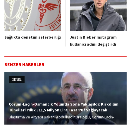
Sağlıkta denetim seferberliği
Justin Bieber Instagram
kullanıcı adını değiştirdi
BENZER HABERLER
GENEL
Çorum-Laçin-Osmancık Yolunda Sona Yaklaşıldı: Kırkdilim
Tünelleri Yıllık 311,5 Milyon Lira Tasarruf Sağlayacak
Ulaştırma ve Altyapı Bakanı Abdulkadir Uraloğlu, Çorum-Laçin-
Osmancık yolunda bulunan Kırkdilim Geçişi'nde inşa edilen toplam