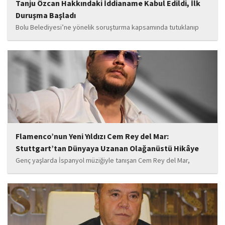
Tanju Özcan Hakkındaki İddianame Kabul Edildi, İlk
Duruşma Başladı
Bolu Belediyesi’ne yönelik soruşturma kapsamında tutuklanıp
belediye başkanlığı görevinden uzaklaştırılan Tanju Özcan’ın da
aralarında bulunduğu 6’sı tutuklu 19 sanığın yargılandığı dava
başladı.
Flamenco’nun Yeni Yıldızı Cem Rey del Mar:
Stuttgart’tan Dünyaya Uzanan Olağanüstü Hikâye
Genç yaşlarda İspanyol müziğiyle tanışan Cem Rey del Mar,
flamenco kültürünün büyüleyici atmosferinden etkilenerek
kendisini bu alana yönlendirdi. Saatler süren disiplinli çalışmalar,
teknik gelişim ve müziğe olan tutkusu, onu kısa...