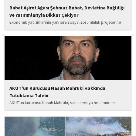
Babat Aşiret Ağası Şehmuz Babat, Devletine Bağlılığı
ve Yatırımlarıyla Dikkat Çekiyor
Ekonomik yatırımlarının yanı sıra sosyal sorumluluk projelerine
de önem veren Babat'ın, eğitim alanında bir lise ile iki okulun
yapımına katkı sunduğu, ayrıca Şırnak'ın çeşitli noktalarında
tamamlanan ve yapımı devam eden...
AKUT’un Kurucusu Nasuh Mahruki Hakkında
Tutuklama Talebi
AKUT'un kurucusu Nasuh Mahruki, sanal medya hesabından
yaptığı '15 Temmuz' paylaşımı nedeniyle 'Halkı kin ve düşmanlığa
tahrik veya aşağılama' suçundan gözaltına alındı. Mahruki,
tutuklama talebiyle Sulh Ceza Hakimliği'ne sevk edildi.