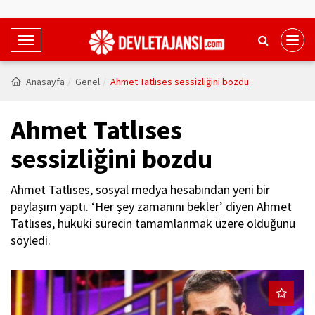
T
o
g
Anasayfa
Genel
Ahmet Tatlıses sessizliğini bozdu
g
l
Ahmet Tatlıses
e
N
sessizliğini bozdu
a
v
Ahmet Tatlıses, sosyal medya hesabından yeni bir
i
paylaşım yaptı. ‘Her şey zamanını bekler’ diyen Ahmet
g
Tatlıses, hukuki sürecin tamamlanmak üzere olduğunu
a
söyledi.
t
i
o
n