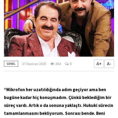
A+
A-
27 Haziran 2025
384
0
GENEL
“Mikrofon her uzatıldığında adım geçiyor ama ben
bugüne kadar hiç konuşmadım. Çünkü beklediğim bir
süreç vardı. Artık o da sonuna yaklaştı. Hukuki sürecin
tamamlanmasını bekliyorum. Sonrası bende. Beni