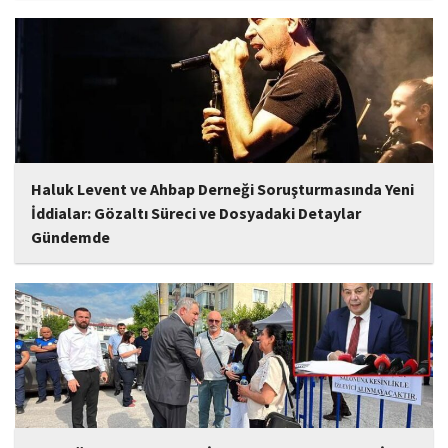
eserler arasında yer alması bekleniyor. Albüm, sanatçının önceki
çalışmalarına göre daha olgun,...
Haluk Levent ve Ahbap Derneği Soruşturmasında Yeni
İddialar: Gözaltı Süreci ve Dosyadaki Detaylar
Gündemde
İstanbul Cumhuriyet Başsavcılığı tarafından yürütülen ve Haluk
Levent ile kurucusu olduğu Ahbap Derneği'ni kapsadığı belirtilen
soruşturmaya ilişkin yeni iddialar gündeme geldi. Edinilen
bilgilere göre, soruşturmanın ani bir operasyonla değil, aylar...