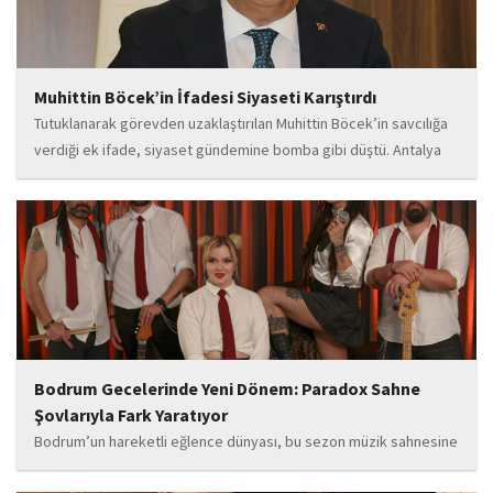
Muhittin Böcek’in İfadesi Siyaseti Karıştırdı
Tutuklanarak görevden uzaklaştırılan Muhittin Böcek’in savcılığa
verdiği ek ifade, siyaset gündemine bomba gibi düştü. Antalya
Cumhuriyet Savcılığı’na kendi isteğiyle başvurarak ifade verdiği
öğrenilen Böcek’in açıklamalarında, 31 Mart 2024 yerel
seçimleri...
Bodrum Gecelerinde Yeni Dönem: Paradox Sahne
Şovlarıyla Fark Yaratıyor
Bodrum’un hareketli eğlence dünyası, bu sezon müzik sahnesine
iddialı bir giriş yapan “Paradox” ile yeni bir enerji kazanıyor. Güçlü