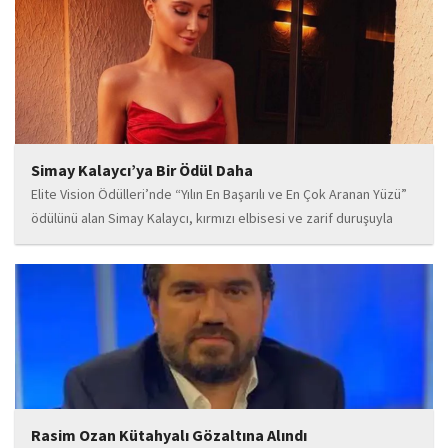
sahne performansı, uluslararası standartlardaki repertuarı ve
deneyimli müzisyen kadrosuyla dikkat çeken...
Simay Kalaycı’ya Bir Ödül Daha
Elite Vision Ödülleri’nde “Yılın En Başarılı ve En Çok Aranan Yüzü”
ödülünü alan Simay Kalaycı, kırmızı elbisesi ve zarif duruşuyla
geceye damga vurdu. Takı markasıyla da dikkat çeken Kalaycı,
Wilma...
Rasim Ozan Kütahyalı Gözaltına Alındı