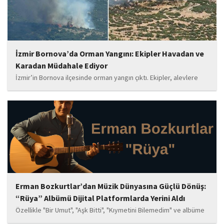
İzmir Bornova’da Orman Yangını: Ekipler Havadan ve
Karadan Müdahale Ediyor
İzmir’in Bornova ilçesinde orman yangın çıktı. Ekipler, alevlere
havadan ve karadan müdahale ediyor.
Erman Bozkurtlar’dan Müzik Dünyasına Güçlü Dönüş:
“Rüya” Albümü Dijital Platformlarda Yerini Aldı
Özellikle "Bir Umut", "Aşk Bitti", "Kıymetini Bilemedim" ve albüme
adını veren "Rüya" parçalarının kısa süre içerisinde öne çıkan