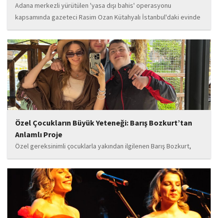
Adana merkezli yürütülen 'yasa dışı bahis' operasyonu
kapsamında gazeteci Rasim Ozan Kütahyalı İstanbul'daki evinde
gözaltına alındı.
Özel Çocukların Büyük Yeteneği: Barış Bozkurt’tan
Anlamlı Proje
Özel gereksinimli çocuklarla yakından ilgilenen Barış Bozkurt,
hayata geçirdiği örnek çalışma ile hem eğitim camiasının hem de
toplumun dikkatini çekiyor. “Hayatta yaşattığın mutluluk en güzel
hediyedir” anlayışıyla yola çıkan Bozkurt,...