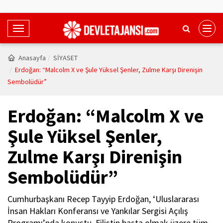
T
o
g
Anasayfa
SİYASET
g
Erdoğan: “Malcolm X ve Şule Yüksel Şenler, Zulme Karşı Direnişin
l
Sembolüdür”
e
N
Erdoğan: “Malcolm X ve
a
v
Şule Yüksel Şenler,
i
Zulme Karşı Direnişin
g
a
Sembolüdür”
t
i
Cumhurbaşkanı Recep Tayyip Erdoğan, ‘Uluslararası
o
İnsan Hakları Konferansı ve Yankılar Sergisi Açılış
n
Programı’nda konuştu. Filistin başta olmak üzere tüm