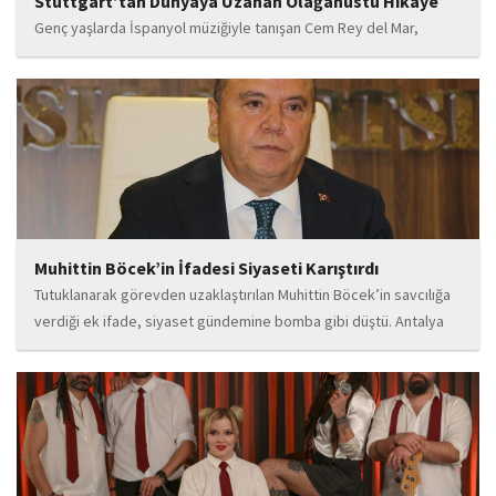
Stuttgart’tan Dünyaya Uzanan Olağanüstü Hikâye
Genç yaşlarda İspanyol müziğiyle tanışan Cem Rey del Mar,
flamenco kültürünün büyüleyici atmosferinden etkilenerek
kendisini bu alana yönlendirdi. Saatler süren disiplinli çalışmalar,
teknik gelişim ve müziğe olan tutkusu, onu kısa...
Muhittin Böcek’in İfadesi Siyaseti Karıştırdı
Tutuklanarak görevden uzaklaştırılan Muhittin Böcek’in savcılığa
verdiği ek ifade, siyaset gündemine bomba gibi düştü. Antalya
Cumhuriyet Savcılığı’na kendi isteğiyle başvurarak ifade verdiği
öğrenilen Böcek’in açıklamalarında, 31 Mart 2024 yerel
seçimleri...