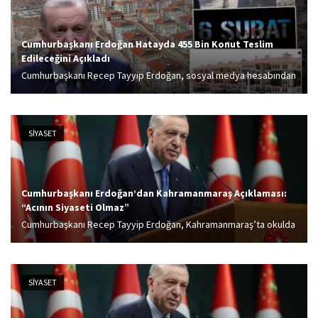
Cumhurbaşkanı Erdoğan Hatayda 455 Bin Konut Teslim
Edileceğini Açıkladı
Cumhurbaşkanı Recep Tayyip Erdoğan, sosyal medya hesabından
deprem konutlarına ilişkin paylaşım yaptı. Erdoğan, Biz bir şeyi
yapacağız dersek, Allah'ın izniyle yaparız. ifadelerini kullandı.
SİYASET
Cumhurbaşkanı Erdoğan’dan Kahramanmaraş Açıklaması:
“Acının Siyaseti Olmaz”
Cumhurbaşkanı Recep Tayyip Erdoğan, Kahramanmaraş’ta okulda
gerçekleşen silahlı saldırıya ilişkin, Kaybettiğimiz canlarımıza
yüce Allah’tan rahmet niyaz ediyor; kederli ailelerine sabır, eğitim
camiamıza başsağlığı diliyorum. Cumhuriyet savcılarımız, mülkiye
SİYASET
ve maarif müfettişlerimiz...