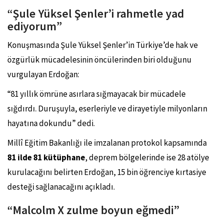
s
e
“Şule Yüksel Şenler’i rahmetle yad
l
ediyorum”
Ş
e
n
Konuşmasında Şule Yüksel Şenler’in Türkiye’de hak ve
l
özgürlük mücadelesinin öncülerinden biri olduğunu
e
r
vurgulayan Erdoğan:
,
Z
u
“81 yıllık ömrüne asırlara sığmayacak bir mücadele
l
sığdırdı. Duruşuyla, eserleriyle ve dirayetiyle milyonların
m
e
hayatına dokundu” dedi.
K
a
Millî Eğitim Bakanlığı ile imzalanan protokol kapsamında
r
ş
81 ilde 81 kütüphane
, deprem bölgelerinde ise 28 atölye
ı
D
kurulacağını belirten Erdoğan, 15 bin öğrenciye kırtasiye
i
r
desteği sağlanacağını açıkladı.
e
n
“Malcolm X zulme boyun eğmedi”
i
ş