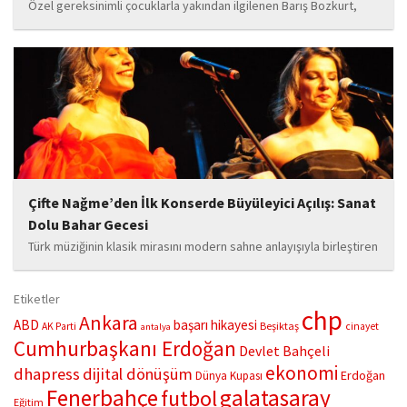
Özel gereksinimli çocuklarla yakından ilgilenen Barış Bozkurt,
hayata geçirdiği örnek çalışma ile hem eğitim camiasının hem de
toplumun dikkatini çekiyor. “Hayatta yaşattığın mutluluk en güzel
hediyedir” anlayışıyla yola çıkan Bozkurt,...
Çifte Nağme’den İlk Konserde Büyüleyici Açılış: Sanat
Dolu Bahar Gecesi
Türk müziğinin klasik mirasını modern sahne anlayışıyla birleştiren
“Çifte Nağme” projesi, ilk konserini İstanbul Ataşehir’de bulunan
Mustafa Saffet Kültür Merkezi sahnesinde sanatseverlerle
Etiketler
buluşturdu. Yoğun katılımla gerçekleşen gece, müzikal çeşitlilik
chp
Ankara
ABD
başarı hikayesi
Beşiktaş
AK Parti
cinayet
antalya
ve...
Cumhurbaşkanı Erdoğan
Devlet Bahçeli
ekonomi
dhapress
dijital dönüşüm
Erdoğan
Dünya Kupası
Fenerbahçe
galatasaray
futbol
Eğitim