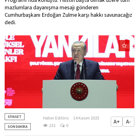
mazlumlara dayanışma mesajı gönderen
Cumhurbaşkanı Erdoğan Zulme karşı hakkı savunacağız
dedi.
SİYASET
Haber Editörü
14 Kasım 2025
A+
A-
232
0
SON DAKİKA