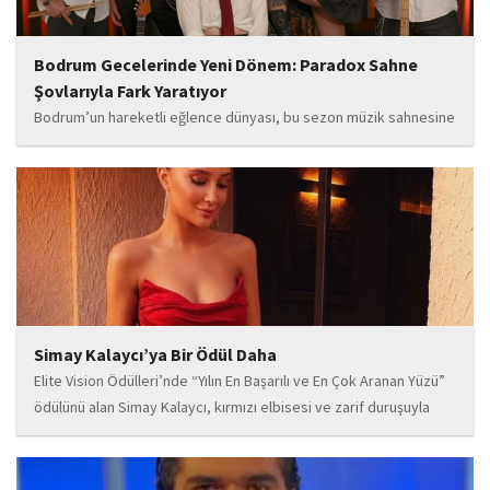
Bodrum Gecelerinde Yeni Dönem: Paradox Sahne
Şovlarıyla Fark Yaratıyor
Bodrum’un hareketli eğlence dünyası, bu sezon müzik sahnesine
iddialı bir giriş yapan “Paradox” ile yeni bir enerji kazanıyor. Güçlü
sahne performansı, uluslararası standartlardaki repertuarı ve
deneyimli müzisyen kadrosuyla dikkat çeken...
Simay Kalaycı’ya Bir Ödül Daha
Elite Vision Ödülleri’nde “Yılın En Başarılı ve En Çok Aranan Yüzü”
ödülünü alan Simay Kalaycı, kırmızı elbisesi ve zarif duruşuyla
geceye damga vurdu. Takı markasıyla da dikkat çeken Kalaycı,
Wilma...