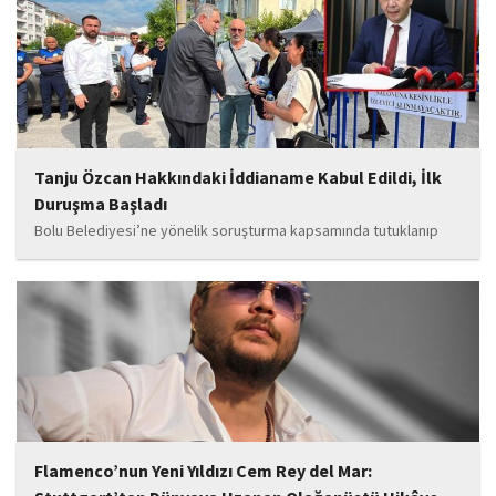
soruşturmaya ilişkin yeni iddialar gündeme geldi. Edinilen
bilgilere göre, soruşturmanın ani bir operasyonla değil, aylar...
Tanju Özcan Hakkındaki İddianame Kabul Edildi, İlk
Duruşma Başladı
Bolu Belediyesi’ne yönelik soruşturma kapsamında tutuklanıp
belediye başkanlığı görevinden uzaklaştırılan Tanju Özcan’ın da
aralarında bulunduğu 6’sı tutuklu 19 sanığın yargılandığı dava
başladı.
Flamenco’nun Yeni Yıldızı Cem Rey del Mar: