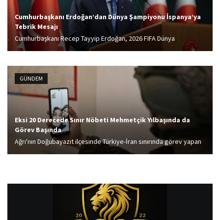
Cumhurbaşkanı Erdoğan’dan Dünya Şampiyonu İspanya’ya
Tebrik Mesajı
Cumhurbaşkanı Recep Tayyip Erdoğan, 2026 FIFA Dünya
Kupası’nda şampiyonluğa ulaşan İspanya millî takımını tebrik etti.
GÜNDEM
Eksi 20 Derecede Sınır Nöbeti Mehmetçik Yılbaşında da
Görev Başında
Ağrı'nın Doğubayazıt ilçesinde Türkiye-İran sınırında görev yapan
askerler, yeni yıla nöbet tutarak görevlerinin başında girdi.