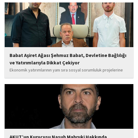
yanında olacağız. Sultangazi'de birlik ve beraberlik ruhunu daha
da güçlendirecek projeleri hayata geçirmek için ekip...
Babat Aşiret Ağası Şehmuz Babat, Devletine Bağlılığı
ve Yatırımlarıyla Dikkat Çekiyor
Ekonomik yatırımlarının yanı sıra sosyal sorumluluk projelerine
de önem veren Babat'ın, eğitim alanında bir lise ile iki okulun
yapımına katkı sunduğu, ayrıca Şırnak'ın çeşitli noktalarında
tamamlanan ve yapımı devam eden...
AKUT’un Kurucusu Nasuh Mahruki Hakkında