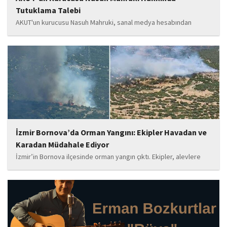
Tutuklama Talebi
AKUT'un kurucusu Nasuh Mahruki, sanal medya hesabından
yaptığı '15 Temmuz' paylaşımı nedeniyle 'Halkı kin ve düşmanlığa
tahrik veya aşağılama' suçundan gözaltına alındı. Mahruki,
tutuklama talebiyle Sulh Ceza Hakimliği'ne sevk edildi.
İzmir Bornova’da Orman Yangını: Ekipler Havadan ve
Karadan Müdahale Ediyor
İzmir’in Bornova ilçesinde orman yangın çıktı. Ekipler, alevlere
havadan ve karadan müdahale ediyor.