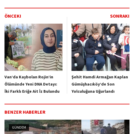
ÖNCEKI
SONRAKI
Van’da Kaybolan Rojin’in
Şehit Hamdi Armağan Kaplan
Ölümünde Yeni DNA Detayı:
Gümüşhacıköy’de Son
İki Farklı Eriğe Ait İz Bulundu
Yolculuğuna Uğurlandı
BENZER HABERLER
GÜNDEM