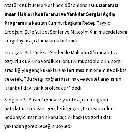
E
Atatürk Kültür Merkezi’nde düzenlenen
Uluslararası
r
d
İnsan Hakları Konferansı ve Yankılar Sergisi Açılış
o
Programı
na katılan Cumhurbaşkanı Recep Tayyip
ğ
a
Erdoğan, Şule Yüksel Şenler ve Malcolm X’in mücadelesini
n
:
vurgulayan açıklamalarda bulundu.
“
M
Erdoğan, Şule Yüksel Şenler ile Malcolm X’in adalet ve
a
l
özgürlük uğruna verdikleri onurlu mücadelelerin, sergi
c
o
aracılığıyla genç kuşaklara aktarılmasının önemine dikkat
l
m
çekerek, “Bu sergi, çağları aşan hak ve adalet arayışının
X
İstanbul’daki yankısı olacaktır” dedi.
v
e
Ş
Serginin 27 Kasım’a kadar ziyarete açık olduğunu
u
l
hatırlatan Erdoğan, gençlerin geçmişte düşünceleri
e
nedeniyle insanların karşılaştığı baskı ve zorlukları
Y
ü
yakından görebileceğini söyledi.
k