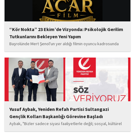
“Kör Nokta” 23 Ekim’de Vizyonda: Psikolojik Gerilim
Tutkunlarını Bekleyen Yeni Yapım
Başrolünde Mert Şenol'un yer aldığı filmin oyuncu kadrosunda
Esma Kıyanç, Ayşe Aktaş, Berna Kıyanç, Gökay Alpaslan Şahin,
Sema Yaldıran, Sıla Altıntaş, İsmail Akkoç, Celal Acar ve çocuk
oyuncu Görkem Akyol...
Yusuf Aybak, Yeniden Refah Partisi Sultangazi
Gençlik Kolları Başkanlığı Görevine Başladı
Aybak, "Bizler sadece siyasi faaliyetlerle değil; sosyal, kültürel
ve manevi değerleri güçlendiren çalışmalarla da gençlerimizin