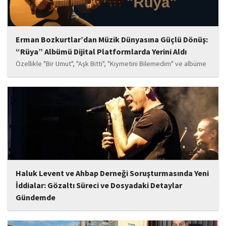
Erman Bozkurtlar’dan Müzik Dünyasına Güçlü Dönüş:
“Rüya” Albümü Dijital Platformlarda Yerini Aldı
Özellikle "Bir Umut", "Aşk Bitti", "Kıymetini Bilemedim" ve albüme
adını veren "Rüya" parçalarının kısa süre içerisinde öne çıkan
eserler arasında yer alması bekleniyor. Albüm, sanatçının önceki
çalışmalarına göre daha olgun,...
Haluk Levent ve Ahbap Derneği Soruşturmasında Yeni
İddialar: Gözaltı Süreci ve Dosyadaki Detaylar
Gündemde
İstanbul Cumhuriyet Başsavcılığı tarafından yürütülen ve Haluk
Levent ile kurucusu olduğu Ahbap Derneği'ni kapsadığı belirtilen