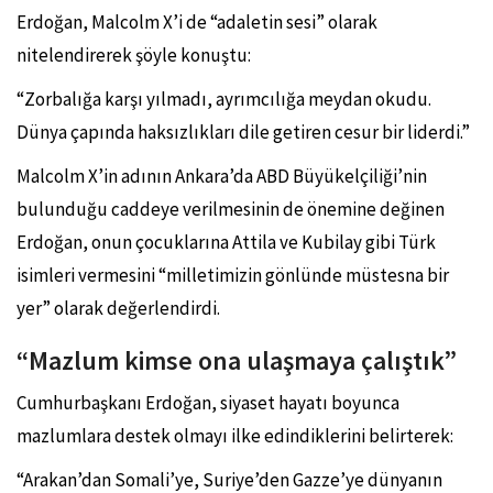
i
Erdoğan, Malcolm X’i de “adaletin sesi” olarak
n
S
nitelendirerek şöyle konuştu:
e
m
“Zorbalığa karşı yılmadı, ayrımcılığa meydan okudu.
b
o
Dünya çapında haksızlıkları dile getiren cesur bir liderdi.”
l
ü
Malcolm X’in adının Ankara’da ABD Büyükelçiliği’nin
d
ü
bulunduğu caddeye verilmesinin de önemine değinen
r
”
Erdoğan, onun çocuklarına Attila ve Kubilay gibi Türk
isimleri vermesini “milletimizin gönlünde müstesna bir
yer” olarak değerlendirdi.
“Mazlum kimse ona ulaşmaya çalıştık”
Cumhurbaşkanı Erdoğan, siyaset hayatı boyunca
mazlumlara destek olmayı ilke edindiklerini belirterek:
“Arakan’dan Somali’ye, Suriye’den Gazze’ye dünyanın