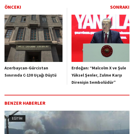
ÖNCEKI
SONRAKI
Azerbaycan-Gürcistan
Erdoğan: “Malcolm X ve Şule
Sınırında C-130 Uçağı Düştü
Yüksel Şenler, Zulme Karşı
Direnişin Sembolüdür”
BENZER HABERLER
EĞİTİM