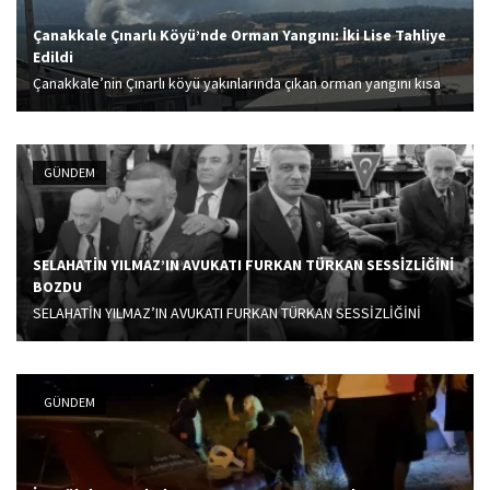
Çanakkale Çınarlı Köyü’nde Orman Yangını: İki Lise Tahliye
Edildi
Çanakkale’nin Çınarlı köyü yakınlarında çıkan orman yangını kısa
sürede kontrol altına alındı. İki lise tedbir amacıyla tahliye edildi.
Yangının nedeni araştırılıyor.
GÜNDEM
SELAHATİN YILMAZ’IN AVUKATI FURKAN TÜRKAN SESSİZLİĞİNİ
BOZDU
SELAHATİN YILMAZ’IN AVUKATI FURKAN TÜRKAN SESSİZLİĞİNİ
BOZDU İş insanı Selahattin Yılmaz özel afla cezaevinden tahliye
edildikten sonra İstanbul Emniyeti Organize Şube tarafından göz
altına alınmış ve beraberindeki birçok kişiyle Selahattin...
GÜNDEM