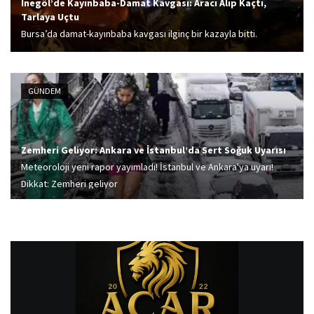
İnegöl’de Kayınbaba-Damat Kavgası: Aracı Alıp Kaçtı,
Tarlaya Uçtu
Bursa’da damat-kayınbaba kavgası ilginç bir kazayla bitti.
Otomobili alıp kaçan kayınbaba, direksiyon hakimiyetini
kaybederek tarlaya uçtu.
GÜNDEM
Zemheri Geliyor: Ankara ve İstanbul’da Sert Soğuk Uyarısı
Meteoroloji yeni rapor yayımladı! İstanbul ve Ankara'ya uyarı!
Dikkat: Zemheri geliyor