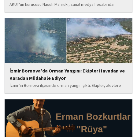
AKUT'un kurucusu Nasuh Mahruki, sanal medya hesabından
yaptığı '15 Temmuz' paylaşımı nedeniyle 'Halkı kin ve düşmanlığa
tahrik veya aşağılama' suçundan gözaltına alındı. Mahruki,
tutuklama talebiyle Sulh Ceza Hakimliği'ne sevk edildi.
İzmir Bornova’da Orman Yangını: Ekipler Havadan ve
Karadan Müdahale Ediyor
İzmir’in Bornova ilçesinde orman yangın çıktı. Ekipler, alevlere
havadan ve karadan müdahale ediyor.