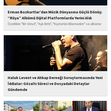
Erman Bozkurtlar’dan Müzik Dünyasına Güçlü Dönüş:
“Rüya” Albümü Dijital Platformlarda Yerini Aldı
Özellikle "Bir Umut", "Aşk Bitti", "Kıymetini Bilemedim" ve albüme
adını veren "Rüya" parçalarının kısa süre içerisinde öne çıkan
eserler arasında yer alması bekleniyor. Albüm, sanatçının önceki
çalışmalarına göre daha olgun,...
Haluk Levent ve Ahbap Derneği Soruşturmasında Yeni
İddialar: Gözaltı Süreci ve Dosyadaki Detaylar
Gündemde
İstanbul Cumhuriyet Başsavcılığı tarafından yürütülen ve Haluk
Levent ile kurucusu olduğu Ahbap Derneği'ni kapsadığı belirtilen
soruşturmaya ilişkin yeni iddialar gündeme geldi. Edinilen