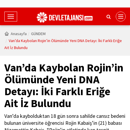
T
o
g
Anasayfa
GÜNDEM
g
Van’da Kaybolan Rojin’in Ölümünde Yeni DNA Detayı: İki Farklı Eriğe
l
Ait İz Bulundu
e
N
Van’da Kaybolan Rojin’in
a
v
Ölümünde Yeni DNA
i
Detayı: İki Farklı Eriğe
g
a
Ait İz Bulundu
t
i
Van’da kaybolduktan 18 gün sonra sahilde cansız bedeni
o
bulunan üniversite öğrencisi Rojin Kabaiş’in (21) babası
n
Nizamettin Kabaiş, “Rojin’in atletinde kan tespit