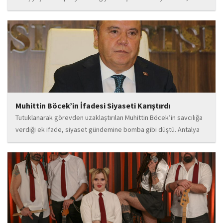
flamenco kültürünün büyüleyici atmosferinden etkilenerek
kendisini bu alana yönlendirdi. Saatler süren disiplinli çalışmalar,
teknik gelişim ve müziğe olan tutkusu, onu kısa...
Muhittin Böcek’in İfadesi Siyaseti Karıştırdı
Tutuklanarak görevden uzaklaştırılan Muhittin Böcek’in savcılığa
verdiği ek ifade, siyaset gündemine bomba gibi düştü. Antalya
Cumhuriyet Savcılığı’na kendi isteğiyle başvurarak ifade verdiği
öğrenilen Böcek’in açıklamalarında, 31 Mart 2024 yerel
seçimleri...