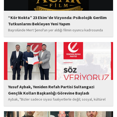
“Kör Nokta” 23 Ekim’de Vizyonda: Psikolojik Gerilim
Tutkunlarını Bekleyen Yeni Yapım
Başrolünde Mert Şenol'un yer aldığı filmin oyuncu kadrosunda
Esma Kıyanç, Ayşe Aktaş, Berna Kıyanç, Gökay Alpaslan Şahin,
Sema Yaldıran, Sıla Altıntaş, İsmail Akkoç, Celal Acar ve çocuk
oyuncu Görkem Akyol...
Yusuf Aybak, Yeniden Refah Partisi Sultangazi
Gençlik Kolları Başkanlığı Görevine Başladı
Aybak, "Bizler sadece siyasi faaliyetlerle değil; sosyal, kültürel
ve manevi değerleri güçlendiren çalışmalarla da gençlerimizin
yanında olacağız. Sultangazi'de birlik ve beraberlik ruhunu daha