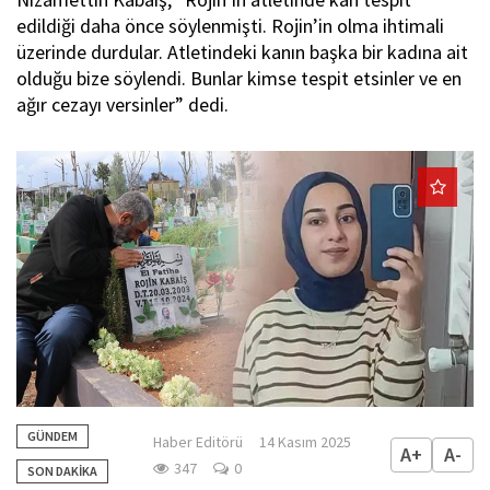
edildiği daha önce söylenmişti. Rojin’in olma ihtimali
üzerinde durdular. Atletindeki kanın başka bir kadına ait
olduğu bize söylendi. Bunlar kimse tespit etsinler ve en
ağır cezayı versinler” dedi.
GÜNDEM
Haber Editörü
14 Kasım 2025
A+
A-
347
0
SON DAKİKA