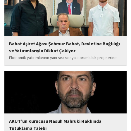
da güçlendirecek projeleri hayata geçirmek için ekip...
Babat Aşiret Ağası Şehmuz Babat, Devletine Bağlılığı
ve Yatırımlarıyla Dikkat Çekiyor
Ekonomik yatırımlarının yanı sıra sosyal sorumluluk projelerine
de önem veren Babat'ın, eğitim alanında bir lise ile iki okulun
yapımına katkı sunduğu, ayrıca Şırnak'ın çeşitli noktalarında
tamamlanan ve yapımı devam eden...
AKUT’un Kurucusu Nasuh Mahruki Hakkında
Tutuklama Talebi