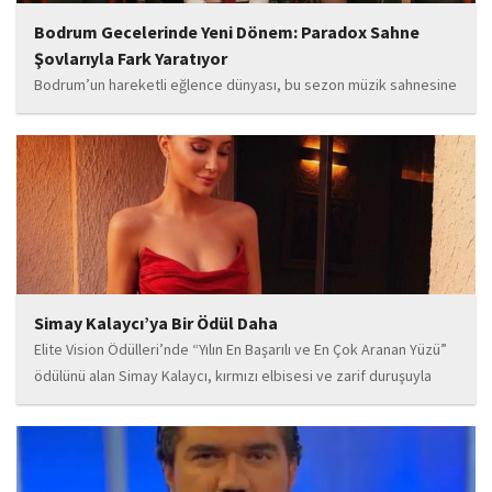
Bodrum Gecelerinde Yeni Dönem: Paradox Sahne
Şovlarıyla Fark Yaratıyor
Bodrum’un hareketli eğlence dünyası, bu sezon müzik sahnesine
iddialı bir giriş yapan “Paradox” ile yeni bir enerji kazanıyor. Güçlü
sahne performansı, uluslararası standartlardaki repertuarı ve
deneyimli müzisyen kadrosuyla dikkat çeken...
Simay Kalaycı’ya Bir Ödül Daha
Elite Vision Ödülleri’nde “Yılın En Başarılı ve En Çok Aranan Yüzü”
ödülünü alan Simay Kalaycı, kırmızı elbisesi ve zarif duruşuyla
geceye damga vurdu. Takı markasıyla da dikkat çeken Kalaycı,
Wilma...