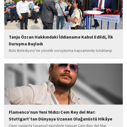
bilgilere göre, soruşturmanın ani bir operasyonla değil, aylar...
Tanju Özcan Hakkındaki İddianame Kabul Edildi, İlk
Duruşma Başladı
Bolu Belediyesi’ne yönelik soruşturma kapsamında tutuklanıp
belediye başkanlığı görevinden uzaklaştırılan Tanju Özcan’ın da
aralarında bulunduğu 6’sı tutuklu 19 sanığın yargılandığı dava
başladı.
Flamenco’nun Yeni Yıldızı Cem Rey del Mar:
Stuttgart’tan Dünyaya Uzanan Olağanüstü Hikâye
Genç yaşlarda İspanyol müziğiyle tanışan Cem Rey del Mar,