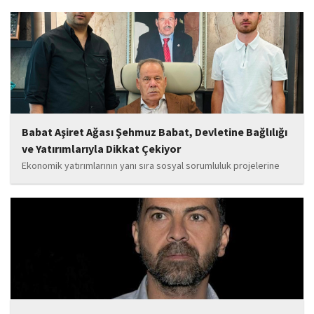
yanında olacağız. Sultangazi'de birlik ve beraberlik ruhunu daha
da güçlendirecek projeleri hayata geçirmek için ekip...
Babat Aşiret Ağası Şehmuz Babat, Devletine Bağlılığı
ve Yatırımlarıyla Dikkat Çekiyor
Ekonomik yatırımlarının yanı sıra sosyal sorumluluk projelerine
de önem veren Babat'ın, eğitim alanında bir lise ile iki okulun
yapımına katkı sunduğu, ayrıca Şırnak'ın çeşitli noktalarında
tamamlanan ve yapımı devam eden...