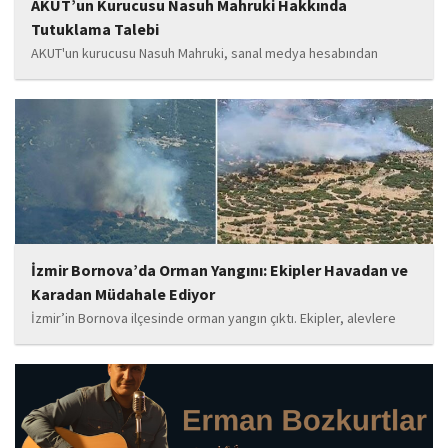
AKUT’un Kurucusu Nasuh Mahruki Hakkında
Tutuklama Talebi
AKUT'un kurucusu Nasuh Mahruki, sanal medya hesabından
yaptığı '15 Temmuz' paylaşımı nedeniyle 'Halkı kin ve düşmanlığa
tahrik veya aşağılama' suçundan gözaltına alındı. Mahruki,
tutuklama talebiyle Sulh Ceza Hakimliği'ne sevk edildi.
İzmir Bornova’da Orman Yangını: Ekipler Havadan ve
Karadan Müdahale Ediyor
İzmir’in Bornova ilçesinde orman yangın çıktı. Ekipler, alevlere
havadan ve karadan müdahale ediyor.