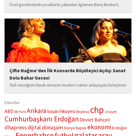
Özel gereksinimli çocuklarla yakından ilgilenen Barış Bozkurt,
hayata geçirdiği örnek çalışma ile hem eğitim camiasının hem de
toplumun dikkatini çekiyor. “Hayatta yaşattığın mutluluk en güzel
hediyedir” anlayışıyla yola çıkan Bozkurt,...
Çifte Nağme’den İlk Konserde Büyüleyici Açılış: Sanat
Dolu Bahar Gecesi
Türk müziğinin klasik mirasını modern sahne anlayışıyla birleştiren
“Çifte Nağme” projesi, ilk konserini İstanbul Ataşehir’de bulunan
Mustafa Saffet Kültür Merkezi sahnesinde sanatseverlerle
Etiketler
buluşturdu. Yoğun katılımla gerçekleşen gece, müzikal çeşitlilik
chp
Ankara
ABD
başarı hikayesi
Beşiktaş
cinayet
AK Parti
ve...
Cumhurbaşkanı Erdoğan
Devlet Bahçeli
ekonomi
dhapress
dijital dönüşüm
Erdoğan
Dünya Kupası
Fenerbahçe
galatasaray
futbol