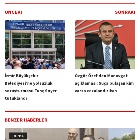
ÖNCEKI
SONRAKI
İzmir Büyükşehir
Özgür Özel’den Manavgat
Belediyesi’ne yolsuzluk
açıklaması: Suça bulaşan kim
soruşturması: Tunç Soyer
varsa cezalandırılsın
tutuklandı
BENZER HABERLER
DÜNYA