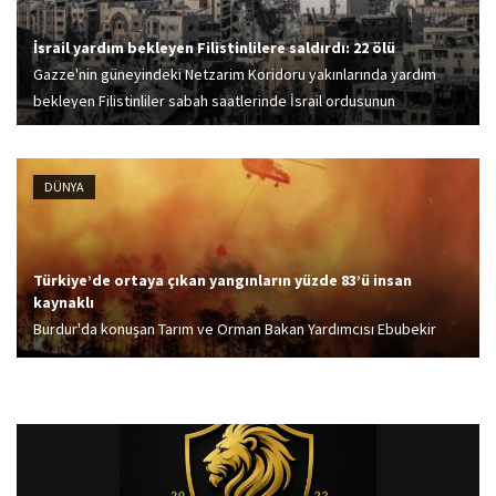
İsrail yardım bekleyen Filistinlilere saldırdı: 22 ölü
Gazze'nin güneyindeki Netzarim Koridoru yakınlarında yardım
bekleyen Filistinliler sabah saatlerinde İsrail ordusunun
saldırısına uğradı. Saldırı sonucu 22 kişi hayatını kaybetti.
DÜNYA
Türkiye’de ortaya çıkan yangınların yüzde 83’ü insan
kaynaklı
Burdur'da konuşan Tarım ve Orman Bakan Yardımcısı Ebubekir
Gizligider, Türkiye'de son bir haftada 624 orman yangını çıktığını
da açıklayan Gizligider bu yangınların yüzde 83'ünün insan
kaynaklı olduğunu bildirdi.