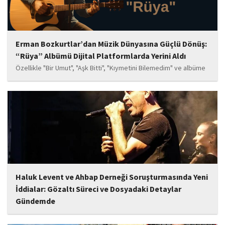
Erman Bozkurtlar’dan Müzik Dünyasına Güçlü Dönüş:
“Rüya” Albümü Dijital Platformlarda Yerini Aldı
Özellikle "Bir Umut", "Aşk Bitti", "Kıymetini Bilemedim" ve albüme
adını veren "Rüya" parçalarının kısa süre içerisinde öne çıkan
eserler arasında yer alması bekleniyor. Albüm, sanatçının önceki
çalışmalarına göre daha olgun,...
Haluk Levent ve Ahbap Derneği Soruşturmasında Yeni
İddialar: Gözaltı Süreci ve Dosyadaki Detaylar
Gündemde
İstanbul Cumhuriyet Başsavcılığı tarafından yürütülen ve Haluk