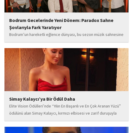
Bodrum Gecelerinde Yeni Dönem: Paradox Sahne
Şovlarıyla Fark Yaratıyor
Bodrum’un hareketli eğlence dünyası, bu sezon müzik sahnesine
iddialı bir giriş yapan “Paradox” ile yeni bir enerji kazanıyor. Güçlü
sahne performansı, uluslararası standartlardaki repertuarı ve
deneyimli müzisyen kadrosuyla dikkat çeken...
Simay Kalaycı’ya Bir Ödül Daha
Elite Vision Ödülleri’nde “Yılın En Başarılı ve En Çok Aranan Yüzü”
ödülünü alan Simay Kalaycı, kırmızı elbisesi ve zarif duruşuyla
geceye damga vurdu. Takı markasıyla da dikkat çeken Kalaycı,
Wilma...