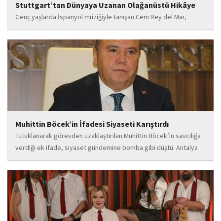
Stuttgart’tan Dünyaya Uzanan Olağanüstü Hikâye
Genç yaşlarda İspanyol müziğiyle tanışan Cem Rey del Mar,
flamenco kültürünün büyüleyici atmosferinden etkilenerek
kendisini bu alana yönlendirdi. Saatler süren disiplinli çalışmalar,
teknik gelişim ve müziğe olan tutkusu, onu kısa...
Muhittin Böcek’in İfadesi Siyaseti Karıştırdı
Tutuklanarak görevden uzaklaştırılan Muhittin Böcek’in savcılığa
verdiği ek ifade, siyaset gündemine bomba gibi düştü. Antalya
Cumhuriyet Savcılığı’na kendi isteğiyle başvurarak ifade verdiği
öğrenilen Böcek’in açıklamalarında, 31 Mart 2024 yerel
seçimleri...