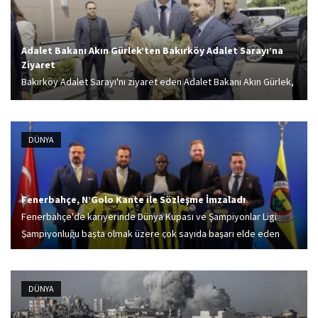
Adalet Bakanı Akın Gürlek’ten Bakırköy Adalet Sarayı’na
Ziyaret
Bakırköy Adalet Sarayı'nı ziyaret eden Adalet Bakanı Akın Gürlek,
Bakırköy Cumhuriyet Başsavcısı Barış Duman ve başsavcı
vekilleriyle görüştü. Görüşmede, çıkar amaçlı suç örgütlerine
yönelik yürütülen operasyonlar ele alındı.
DÜNYA
Fenerbahçe, N’Golo Kante ile Sözleşme İmzaladı
Fenerbahçe'de kariyerinde Dünya Kupası ve Şampiyonlar Ligi
Şampiyonluğu başta olmak üzere çok sayıda başarı elde eden
Fransız yıldız futbolcu N'Golo Kante, kendisini 2,5 yıllığına sarı
lacivertli renklere bağlayan sözleşmeye imza...
DÜNYA