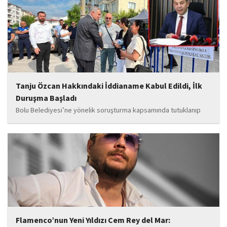
Levent ile kurucusu olduğu Ahbap Derneği'ni kapsadığı belirtilen
soruşturmaya ilişkin yeni iddialar gündeme geldi. Edinilen
bilgilere göre, soruşturmanın ani bir operasyonla değil, aylar...
Tanju Özcan Hakkındaki İddianame Kabul Edildi, İlk
Duruşma Başladı
Bolu Belediyesi’ne yönelik soruşturma kapsamında tutuklanıp
belediye başkanlığı görevinden uzaklaştırılan Tanju Özcan’ın da
aralarında bulunduğu 6’sı tutuklu 19 sanığın yargılandığı dava
başladı.
Flamenco’nun Yeni Yıldızı Cem Rey del Mar: