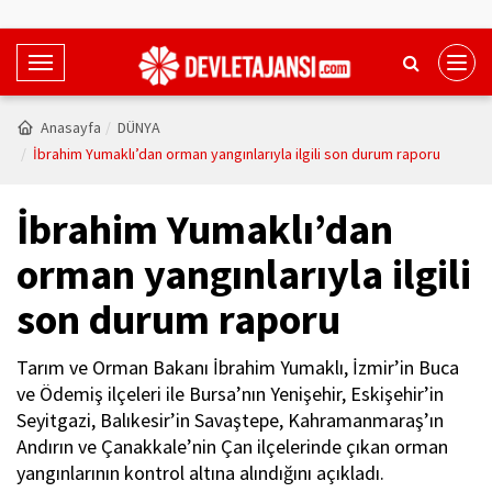
T
o
g
Anasayfa
DÜNYA
g
İbrahim Yumaklı’dan orman yangınlarıyla ilgili son durum raporu
l
e
İbrahim Yumaklı’dan
N
a
orman yangınlarıyla ilgili
v
son durum raporu
i
g
a
Tarım ve Orman Bakanı İbrahim Yumaklı, İzmir’in Buca
t
ve Ödemiş ilçeleri ile Bursa’nın Yenişehir, Eskişehir’in
i
Seyitgazi, Balıkesir’in Savaştepe, Kahramanmaraş’ın
o
Andırın ve Çanakkale’nin Çan ilçelerinde çıkan orman
n
yangınlarının kontrol altına alındığını açıkladı.