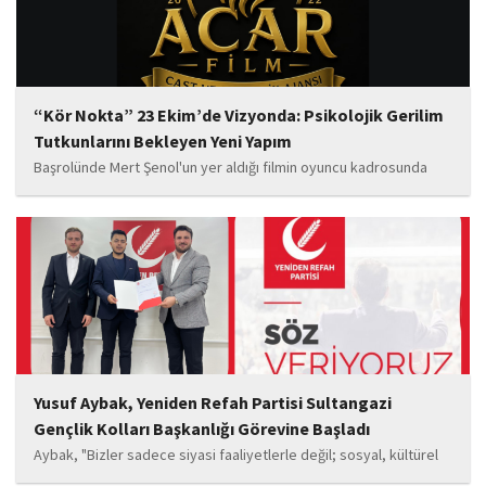
“Kör Nokta” 23 Ekim’de Vizyonda: Psikolojik Gerilim
Tutkunlarını Bekleyen Yeni Yapım
Başrolünde Mert Şenol'un yer aldığı filmin oyuncu kadrosunda
Esma Kıyanç, Ayşe Aktaş, Berna Kıyanç, Gökay Alpaslan Şahin,
Sema Yaldıran, Sıla Altıntaş, İsmail Akkoç, Celal Acar ve çocuk
oyuncu Görkem Akyol...
Yusuf Aybak, Yeniden Refah Partisi Sultangazi
Gençlik Kolları Başkanlığı Görevine Başladı
Aybak, "Bizler sadece siyasi faaliyetlerle değil; sosyal, kültürel
ve manevi değerleri güçlendiren çalışmalarla da gençlerimizin