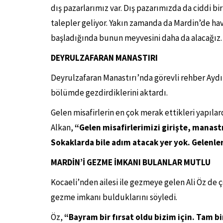
dış pazarlarımız var. Dış pazarımızda da ciddi b
talepler geliyor. Yakın zamanda da Mardin’de ha
başladığında bunun meyvesini daha da alacağız.
DEYRULZAFARAN MANASTIRI
Deyrulzafaran Manastırı’nda görevli rehber Aydı
bölümde gezdirdiklerini aktardı.
Gelen misafirlerin en çok merak ettikleri yapıla
Alkan,
“Gelen misafirlerimizi girişte, manas
Sokaklarda bile adım atacak yer yok. Gelenler
MARDİN’İ GEZME İMKANI BULANLAR MUTLU
Kocaeli’nden ailesi ile gezmeye gelen Ali Öz de ç
gezme imkanı bulduklarını söyledi.
Öz,
“Bayram bir fırsat oldu bizim için. Tam bi