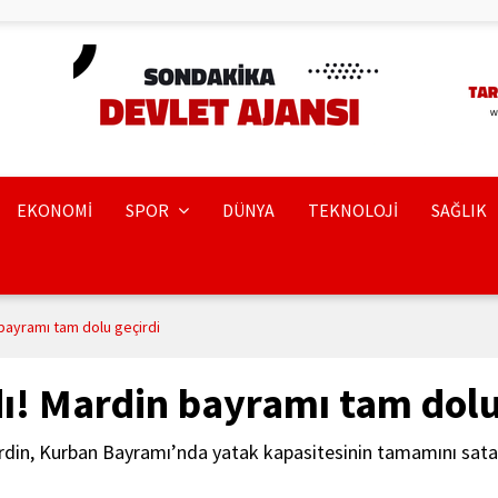
EKONOMİ
SPOR
DÜNYA
TEKNOLOJİ
SAĞLIK
bayramı tam dolu geçirdi
ı! Mardin bayramı tam dolu
din, Kurban Bayramı’nda yatak kapasitesinin tamamını satara