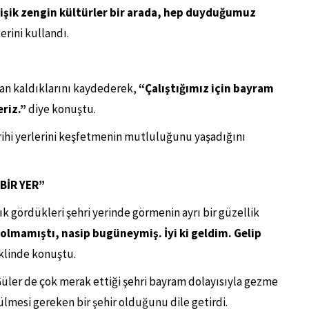
ğişik zengin kültürler bir arada, hep duyduğumuz
erini kullandı.
yran kaldıklarını kaydederek,
“Çalıştığımız için bayram
eriz.”
diye konuştu.
rihi yerlerini keşfetmenin mutluluğunu yaşadığını
BİR YER”
ık gördükleri şehri yerinde görmenin ayrı bir güzellik
olmamıştı, nasip bugüneymiş. İyi ki geldim. Gelip
klinde konuştu.
Güler de çok merak ettiği şehri bayram dolayısıyla gezme
lmesi gereken bir şehir olduğunu dile getirdi.