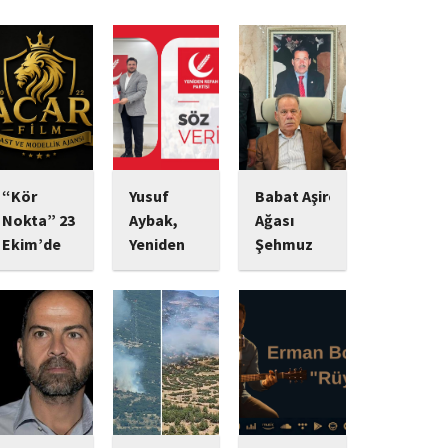
“Kör
Yusuf
Babat Aşiret
Nokta” 23
Aybak,
Ağası
Ekim’de
Yeniden
Şehmuz
Vizyonda:
Refah
Babat,
Psikolojik
Partisi
Devletine
Gerilim
Sultangazi
Bağlılığı ve
Tutkunlarını
Gençlik
Yatırımlarıyla
Bekleyen
Kolları
Dikkat
Yeni Yapım
Başkanlığı
Çekiyor
Görevine
Başrolünde
Ekonomik
Başladı
Mert
yatırımlarını