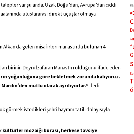
ir talepler var şu anda. Uzak Doğu’dan, Avrupa’dan ciddi
Et
A
vaalanında uluslararası direkt uçuşlar olmaya
D
Ku
f
n Alkan da gelen misafirleri manastırda bulunan 4
G
rdan birinin Deyrulzafaran Manastırı olduğunu ifade eden
So
tırın yoğunluğuna göre bekletmek zorunda kalıyoruz.
T
 Mardin’den mutlu olarak ayrılıyorlar.”
dedi.
ö
ok görmek istedikleri şehri bayram tatili dolayısıyla
r kültürler mozaiği burası, herkese tavsiye