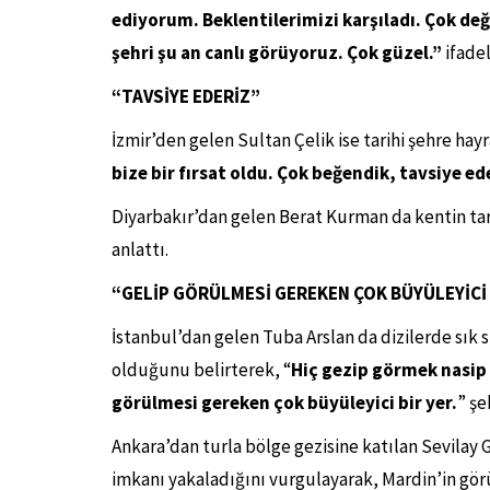
ediyorum. Beklentilerimizi karşıladı. Çok de
şehri şu an canlı görüyoruz. Çok güzel.”
ifadel
“TAVSİYE EDERİZ”
İzmir’den gelen Sultan Çelik ise tarihi şehre ha
bize bir fırsat oldu. Çok beğendik, tavsiye ed
Diyarbakır’dan gelen Berat Kurman da kentin ta
anlattı.
“GELİP GÖRÜLMESİ GEREKEN ÇOK BÜYÜLEYİCİ 
İstanbul’dan gelen Tuba Arslan da dizilerde sık s
olduğunu belirterek, “
Hiç gezip görmek nasip 
görülmesi gereken çok büyüleyici bir yer.
” şe
Ankara’dan turla bölge gezisine katılan Sevilay 
imkanı yakaladığını vurgulayarak, Mardin’in görü