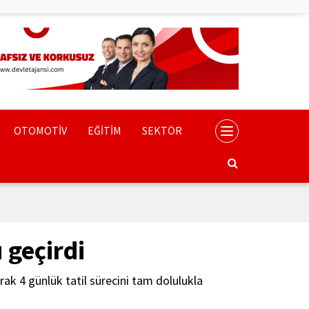
OTOMOTİV
EĞİTİM
SEKTÖR
 geçirdi
k 4 günlük tatil sürecini tam dolulukla