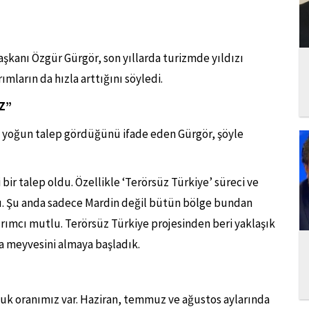
kanı Özgür Gürgör, son yıllarda turizmde yıldızı
mların da hızla arttığını söyledi.
Z”
e yoğun talep gördüğünü ifade eden Gürgör, şöyle
 bir talep oldu. Özellikle ‘Terörsüz Türkiye’ süreci ve
ıdı. Şu anda sadece Mardin değil bütün bölge bundan
ırımcı mutlu. Terörsüz Türkiye projesinden beri yaklaşık
da meyvesini almaya başladık.
k oranımız var. Haziran, temmuz ve ağustos aylarında