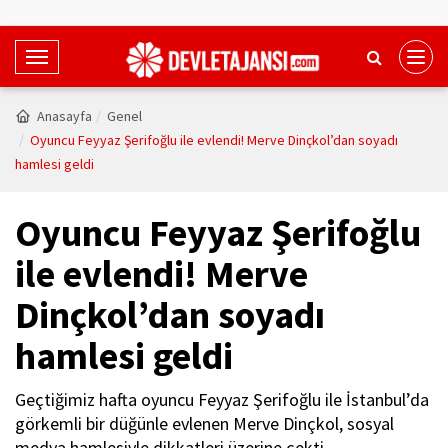
T
o
g
Anasayfa
Genel
g
Oyuncu Feyyaz Şerifoğlu ile evlendi! Merve Dinçkol’dan soyadı
l
hamlesi geldi
e
N
Oyuncu Feyyaz Şerifoğlu
a
v
ile evlendi! Merve
i
Dinçkol’dan soyadı
g
a
hamlesi geldi
t
i
Geçtiğimiz hafta oyuncu Feyyaz Şerifoğlu ile İstanbul’da
o
görkemli bir düğünle evlenen Merve Dinçkol, sosyal
n
medya hamlesiyle dikkatleri üzerine çekti.