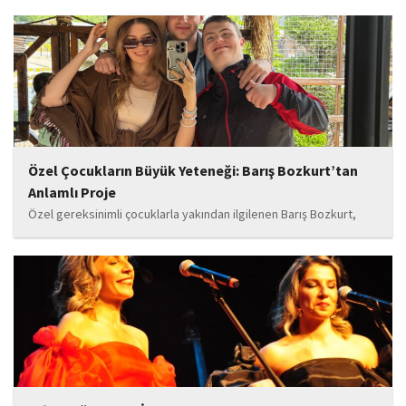
Özel Çocukların Büyük Yeteneği: Barış Bozkurt’tan
Anlamlı Proje
Özel gereksinimli çocuklarla yakından ilgilenen Barış Bozkurt,
hayata geçirdiği örnek çalışma ile hem eğitim camiasının hem de
toplumun dikkatini çekiyor. “Hayatta yaşattığın mutluluk en güzel
hediyedir” anlayışıyla yola çıkan Bozkurt,...