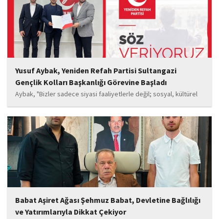
Yusuf Aybak, Yeniden Refah Partisi Sultangazi
Gençlik Kolları Başkanlığı Görevine Başladı
Aybak, "Bizler sadece siyasi faaliyetlerle değil; sosyal, kültürel
ve manevi değerleri güçlendiren çalışmalarla da gençlerimizin
yanında olacağız. Sultangazi'de birlik ve beraberlik ruhunu daha
da güçlendirecek projeleri hayata geçirmek için ekip...
Babat Aşiret Ağası Şehmuz Babat, Devletine Bağlılığı
ve Yatırımlarıyla Dikkat Çekiyor