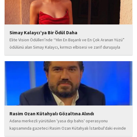
Simay Kalaycı’ya Bir Ödül Daha
Elite Vision Ödülleri’nde “Yılın En Başarılı ve En Çok Aranan Yüzü”
ödülünü alan Simay Kalaycı, kırmızı elbisesi ve zarif duruşuyla
geceye damga vurdu. Takı markasıyla da dikkat çeken Kalaycı,
Wilma...
Rasim Ozan Kütahyalı Gözaltına Alındı
Adana merkezli yürütülen 'yasa dışı bahis' operasyonu
kapsamında gazeteci Rasim Ozan Kütahyalı İstanbul'daki evinde
gözaltına alındı.