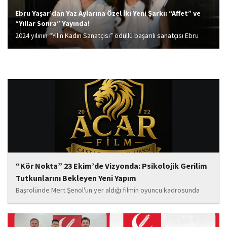
Ebru Yaşar’dan Yaz Aylarına Özel İki Yeni Şarkı: “Affet” ve
“Yıllar Sonra” Yayında!
2024 yılının “Yılın Kadın Sanatçısı” ödüllü başarılı sanatçısı Ebru
Yaşar, yaz aylarına özel iki yeni çalışmayla müzikseverlerin
karşısına çıktı.
“Kör Nokta” 23 Ekim’de Vizyonda: Psikolojik Gerilim
Tutkunlarını Bekleyen Yeni Yapım
Başrolünde Mert Şenol'un yer aldığı filmin oyuncu kadrosunda
Esma Kıyanç, Ayşe Aktaş, Berna Kıyanç, Gökay Alpaslan Şahin,
Sema Yaldıran, Sıla Altıntaş, İsmail Akkoç, Celal Acar ve çocuk
oyuncu Görkem Akyol...