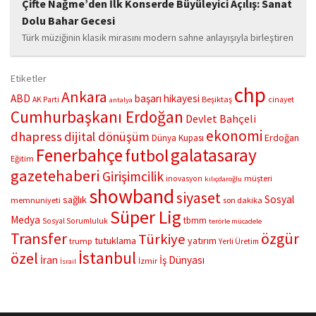
Çifte Nağme’den İlk Konserde Büyüleyici Açılış: Sanat
Dolu Bahar Gecesi
Türk müziğinin klasik mirasını modern sahne anlayışıyla birleştiren
“Çifte Nağme” projesi, ilk konserini İstanbul Ataşehir’de bulunan
Mustafa Saffet Kültür Merkezi sahnesinde sanatseverlerle
Etiketler
buluşturdu. Yoğun katılımla gerçekleşen gece, müzikal çeşitlilik
chp
Ankara
ABD
başarı hikayesi
Beşiktaş
AK Parti
cinayet
antalya
ve...
Cumhurbaşkanı Erdoğan
Devlet Bahçeli
ekonomi
dhapress
dijital dönüşüm
Erdoğan
Dünya Kupası
Fenerbahçe
galatasaray
futbol
Eğitim
gazetehaberi
Girişimcilik
müşteri
inovasyon
kılıçdaroğlu
showband
siyaset
Sosyal
sağlık
memnuniyeti
son dakika
Süper Lig
Medya
tbmm
Sosyal Sorumluluk
terörle mücadele
Transfer
özgür
Türkiye
tutuklama
yatırım
trump
Yerli Üretim
İstanbul
özel
İran
İş Dünyası
İzmir
İsrail