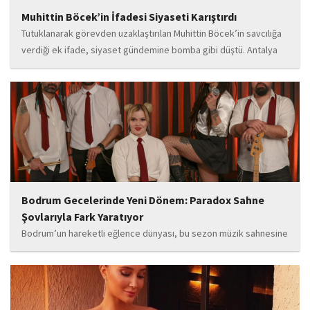
Muhittin Böcek’in İfadesi Siyaseti Karıştırdı
Tutuklanarak görevden uzaklaştırılan Muhittin Böcek’in savcılığa
verdiği ek ifade, siyaset gündemine bomba gibi düştü. Antalya
Cumhuriyet Savcılığı’na kendi isteğiyle başvurarak ifade verdiği
öğrenilen Böcek’in açıklamalarında, 31 Mart 2024 yerel
seçimleri...
Bodrum Gecelerinde Yeni Dönem: Paradox Sahne
Şovlarıyla Fark Yaratıyor
Bodrum’un hareketli eğlence dünyası, bu sezon müzik sahnesine
iddialı bir giriş yapan “Paradox” ile yeni bir enerji kazanıyor. Güçlü
sahne performansı, uluslararası standartlardaki repertuarı ve
deneyimli müzisyen kadrosuyla dikkat çeken...