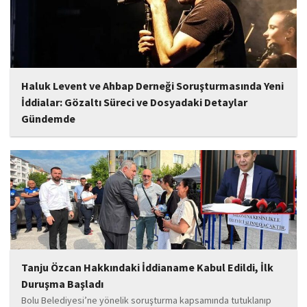
Haluk Levent ve Ahbap Derneği Soruşturmasında Yeni
İddialar: Gözaltı Süreci ve Dosyadaki Detaylar
Gündemde
İstanbul Cumhuriyet Başsavcılığı tarafından yürütülen ve Haluk
Levent ile kurucusu olduğu Ahbap Derneği'ni kapsadığı belirtilen
soruşturmaya ilişkin yeni iddialar gündeme geldi. Edinilen
bilgilere göre, soruşturmanın ani bir operasyonla değil, aylar...
Tanju Özcan Hakkındaki İddianame Kabul Edildi, İlk
Duruşma Başladı
Bolu Belediyesi’ne yönelik soruşturma kapsamında tutuklanıp