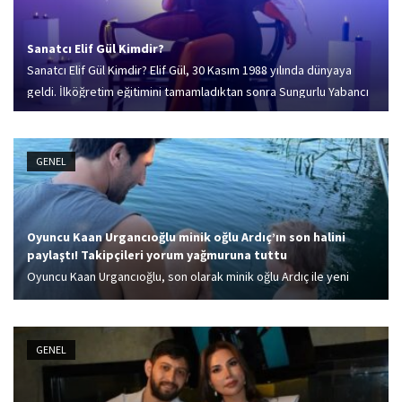
Sanatcı Elif Gül Kimdir?
Sanatcı Elif Gül Kimdir? Elif Gül, 30 Kasım 1988 yılında dünyaya
geldi. İlköğretim eğitimini tamamladıktan sonra Sungurlu Yabancı
Dil Ağırlıklı Süper Lisesi’nden mezun oldu. 2008 yılında Amasya
Üniversitesi Pazarlama ve...
GENEL
Oyuncu Kaan Urgancıoğlu minik oğlu Ardıç’ın son halini
paylaştı! Takipçileri yorum yağmuruna tuttu
Oyuncu Kaan Urgancıoğlu, son olarak minik oğlu Ardıç ile yeni
fotoğraflarını Instagram'dan sevenlerinin beğenisine sundu.
GENEL