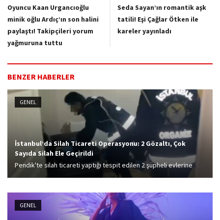
Oyuncu Kaan Urgancıoğlu
Seda Sayan’ın romantik aşk
minik oğlu Ardıç’ın son halini
tatili! Eşi Çağlar Ötken ile
paylaştı! Takipçileri yorum
kareler yayınladı
yağmuruna tuttu
BENZER HABERLER
GENEL
İstanbul’da Silah Ticareti Operasyonu: 2 Gözaltı, Çok
Sayıda Silah Ele Geçirildi
Pendik'te silah ticareti yaptığı tespit edilen 2 şüpheli evlerine
yapılan operasyonla gözaltına alındı. Evde yapılan aramalarda ise
44 adet tabanca ele geçirildi.
GENEL