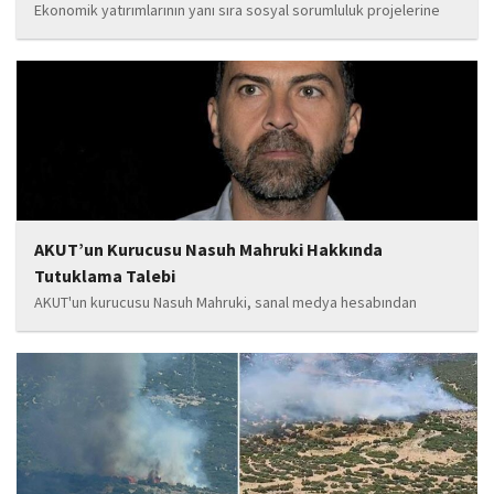
Ekonomik yatırımlarının yanı sıra sosyal sorumluluk projelerine
de önem veren Babat'ın, eğitim alanında bir lise ile iki okulun
yapımına katkı sunduğu, ayrıca Şırnak'ın çeşitli noktalarında
tamamlanan ve yapımı devam eden...
AKUT’un Kurucusu Nasuh Mahruki Hakkında
Tutuklama Talebi
AKUT'un kurucusu Nasuh Mahruki, sanal medya hesabından
yaptığı '15 Temmuz' paylaşımı nedeniyle 'Halkı kin ve düşmanlığa
tahrik veya aşağılama' suçundan gözaltına alındı. Mahruki,
tutuklama talebiyle Sulh Ceza Hakimliği'ne sevk edildi.