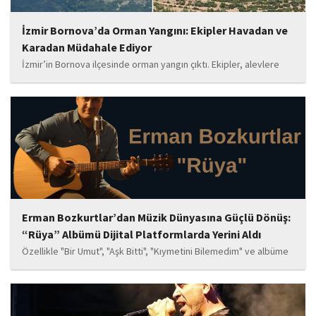
İzmir Bornova’da Orman Yangını: Ekipler Havadan ve
Karadan Müdahale Ediyor
İzmir’in Bornova ilçesinde orman yangın çıktı. Ekipler, alevlere
havadan ve karadan müdahale ediyor.
Erman Bozkurtlar’dan Müzik Dünyasına Güçlü Dönüş:
“Rüya” Albümü Dijital Platformlarda Yerini Aldı
Özellikle "Bir Umut", "Aşk Bitti", "Kıymetini Bilemedim" ve albüme
adını veren "Rüya" parçalarının kısa süre içerisinde öne çıkan
eserler arasında yer alması bekleniyor. Albüm, sanatçının önceki
çalışmalarına göre daha olgun,...