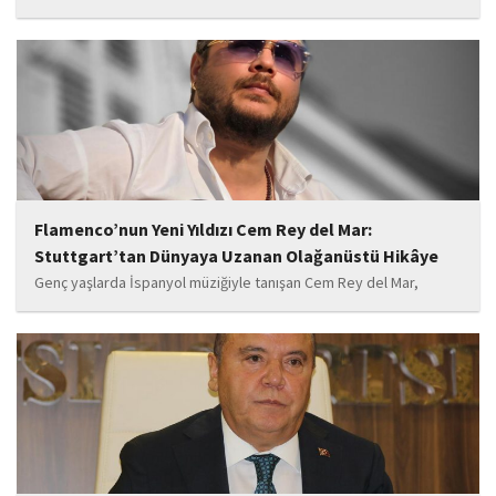
belediye başkanlığı görevinden uzaklaştırılan Tanju Özcan’ın da
aralarında bulunduğu 6’sı tutuklu 19 sanığın yargılandığı dava
başladı.
Flamenco’nun Yeni Yıldızı Cem Rey del Mar:
Stuttgart’tan Dünyaya Uzanan Olağanüstü Hikâye
Genç yaşlarda İspanyol müziğiyle tanışan Cem Rey del Mar,
flamenco kültürünün büyüleyici atmosferinden etkilenerek
kendisini bu alana yönlendirdi. Saatler süren disiplinli çalışmalar,
teknik gelişim ve müziğe olan tutkusu, onu kısa...